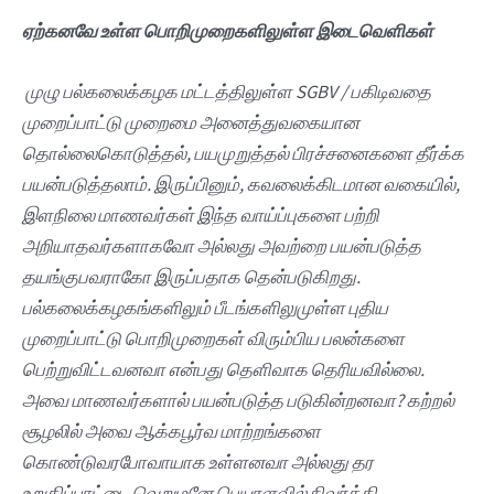
ஏற்கனவே உள்ள பொறிமுறைகளிலுள்ள இடைவெளிகள்
முழு பல்கலைக்கழக மட்டத்திலுள்ள SGBV / பகிடிவதை
முறைப்பாட்டு முறைமை அனைத்துவகையான
தொல்லைகொடுத்தல், பயமுறுத்தல் பிரச்சனைகளை தீர்க்க
பயன்படுத்தலாம். இருப்பினும், கவலைக்கிடமான வகையில்,
இளநிலை மாணவர்கள் இந்த வாய்ப்புகளை பற்றி
அறியாதவர்களாகவோ அல்லது அவற்றை பயன்படுத்த
தயங்குபவராகோ இருப்பதாக தென்படுகிறது.
பல்கலைக்கழகங்களிலும் பீடங்களிலுமுள்ள புதிய
முறைப்பாட்டு பொறிமுறைகள் விரும்பிய பலன்களை
பெற்றுவிட்டவனவா என்பது தெளிவாக தெரியவில்லை.
அவை மாணவர்களால் பயன்படுத்த படுகின்றனவா? கற்றல்
சூழலில் அவை ஆக்கபூர்வ மாற்றங்களை
கொண்டுவரபோவாயாக உள்ளனவா அல்லது தர
உறுதிப்பாட்டை வெறுமனே பெயரளவில் நிவர்த்தி