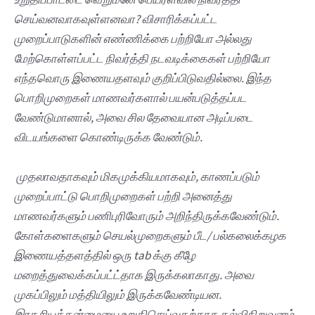
செய்வனவாகவுள்ளனவா? விசாரிக்கப்பட்ட
முறைப்பாடுகளின் எண்ணிக்கை பற்றியோ அல்லது
மேற்கொள்ளப்பட்ட நிவர்த்தி நடவடிக்கைகள் பற்றியோ
எந்தவொரு இணையதளவும் குறிப்பிடுவதில்லை. இந்த
பொறிமுறைகள் மாணவர்களால் பயன்படுத்தப்பட
வேண்டுமானால், அவை சில தேவையான அடிப்படை
விடயங்களை கொண்டிருக்க வேண்டும்.
முதலாவதாகவும் மிகமுக்கியமாகவும், காணப்படும்
முறைப்பாட்டு பொறிமுறைகள் பற்றி அனைத்து
மாணவர்களும் பணிபுரிவோரும் அறிந்திருக்கவேண்டும்.
கோள்களைகளும் செயல்முறைகளும் பீட/ பல்கலைக்கழக
இணையத்தளத்தில் ஒரு tab க்கு கீழே
மறைத்துவைக்கப்பட்ட்தாக இருக்கலாகாது. அவை
முகப்பிலும் மத்தியிலும் இருக்கவேண்டியன.
இரகசியத்தன்மையை உறுதிசெய்வதற்காக கல்விநிறுவனம்