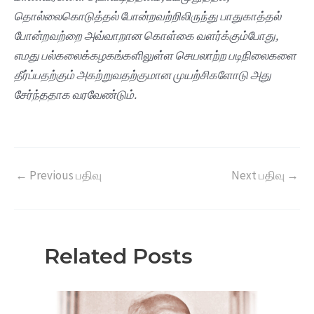
தொல்லைகொடுத்தல் போன்றவற்றிலிருந்து பாதுகாத்தல்
போன்றவற்றை அவ்வாறான கொள்கை வளர்க்கும்போது,
எமது பல்கலைக்கழகங்களிலுள்ள செயலாற்ற படிநிலைகளை
தீர்ப்பதற்கும் அகற்றுவதற்குமான முயற்சிகளோடு அது
சேர்ந்ததாக வரவேண்டும்.
←
Previous பதிவு
Next பதிவு
→
Related Posts