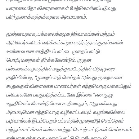
யாராலாவதோ விசாரணைகள் மேற்கொள்ளப்படுவது
பரிந்துரைக்கத்தக்கதாக அமையலாம்.
மூன்றாவதாக, பல்கலைக்கழக நிர்வாகங்கள் மற்றும்
ஆசிரியர்களிடம் வரிக்கக்கூடிய எதிர்த்தாக்குதல்களின்
உண்மையான சாத்தியப்பாட்டை முறைப்பாட்டு
பொறிமுறைகள் தீர்க்கவேண்டும். ருகுன
பல்கலைக்கழகத்தின் மருத்துவபீடத்தின் விதிமுறை
குறிப்பின்படி, “முறைப்பாடு செய்தல் அல்லது குறைகளை
கூறுவதன் விளைவாக மாணவர்கள் எந்தவொருவகையிலும்
பலியாகவோ பாகுபடுத்தப்படவோ இல்லை” என குழு
உறுதிசெய்யவேண்டுமென கூறினாலும், அது எவ்வாறு
அமையுமென எந்தவொரு வழிகாட்டலயும் வழங்கவில்லை.
பழிவாங்கல் இடம்பெறும் பட்சத்தில் முறையீடு செய்தொர்
மற்றும் சாட்சிகள் என்ன மாற்றுச்செயற்பாட்டுகள் செய்யலாம்
என்பதை எந்த ஒரு முறைப்பாட்டு பொறிமுறையும்