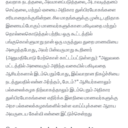
தவறாக நடத்தலை, அவமானப்படுத்தலை, அடாவடித்தனம்
செய்தலை, மற்றும் ஏனைய அதிகார துஸ்பிரயோகங்களை
சரியானதாக்குகின்றன. சில மாதங்களுக்கு முன்பு, புதிதாக
இணையப்போகும் மாணவர்களுக்கான பகிடிவதை மற்றும்
தொல்லைகொடுத்தல் பற்றிய ஒரு கூட்டத்தில்
பங்குகொள்ளுமாறு நான் ஒரு மருத்துவ துறை மாணவியை
அழைத்தபோது, அவர் பின்வருமாறு கூறினார்
(அனுமதியோடு மேற்கொள் காட்டப்பட்டுள்ளது): “அலுவலக
மட்டத்தில் அனைவரும் அறிந்த வகையில் பகிடிவதை
ஆசியர்களால் இடம்பெறும்போது, இவ்வாறான நிகழ்ச்சியை
நடத்துவதில் என்ன அர்த்தம், மேடம்?” ஆசியர்களாலும்
பல்கலைக்கழக நிற்வாகத்தாலும் இடம்பெறும் அதிகார
துஸ்பிரயோகங்களை எதிர்க்க இளநிலை மாணவர்களுக்கு
அரச பல்கலைக்கழகங்களில் உள்ள வாய்ப்புக்களை ஆராய
அவருடைய கேள்வி என்னை இட்டுச்சென்றது