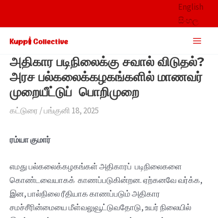
Skip
English
to
සිංහල
content
Main
Men
அதிகார படிநிலைக்கு சவால் விடுதல்?
அரச பல்கலைக்கழகங்களில் மாணவர்
முறையீட்டுப் பொறிமுறை
கட்டுரை
/
பங்குனி 18, 2025
ரம்யா குமார்
எமது பல்கலைக்கழகங்கள் அதிகாரப் படிநிலைகளை
கொண்டவையாகக் காணப்படுகின்றன. ஏற்கனவே வர்க்க,
இன, பால்நிலை ரீதியாக காணப்படும் அதிகார
சமச்சீரின்மையை மீள்வலுவூட்டுவதோடு, உயர் நிலையில்