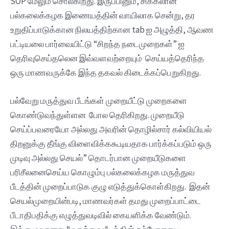
SOP மேலும் சொல்கிறது. இருப்பினும், சிக்கலான
பல்கலைக்கழக இணையத்தின் வாயிலாக சென்று, தர
உறுதிப்பாடுக்கான நிலயத்திற்கான tab ஐ அழுத்தி, ஆவண
பட்டியலை பார்வையிட்டு “சிறந்த நடைமுறைகள்” ஐ
தெரிவுசெய்தலென இவ்வளவற்றையும் செய்யத்தெரிந்த
ஒரு மாணவருக்கே இந்த தகவல் கிடைக்கப்பெறுகிறது.
பல்வேறு மருத்துவ பீடங்கள் முறையீட்டு முறைகளை
கொண்டுவந்துள்ளன போல தெரிகிறது. முறையீடு
செய்ப்பவரையோ அல்லது அவரின் தொழில்சார் கல்வியியல்
திறனுக்கு தீங்கு விளைவிக்ககூடியதாக பார்க்கப்படும் ஒரு
முடிவு அல்லது செயல்” தொடர்பான முறையீடுகளை
பரிசீலனைசெய்ய கொழும்பு பல்கலைக்கழக மருத்துவ
பீடத்தின் முறைப்பாடுக குழு எடுத்துக்கொள்கிறது. இதன்
செயல்முறையின்படி, மாணவர்கள் தமது முறைப்பாட்டை
பீடாதிபதிக்கு எழுத்துவடிவில் கையளிக்க வேண்டும்.