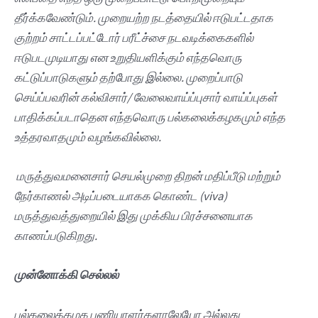
தீர்க்கவேண்டும். முறையற்ற நடத்தையில் ஈடுபட்டதாக
குற்றம் சாட்டப்பட்டோர் பரீட்ச்சை நடவடிக்கைகளில்
ஈடுபடமுடியாது என உறுதியளிக்கும் எந்தவொரு
கட்டுப்பாடுகளும் தற்போது இல்லை. முறைப்பாடு
செய்ப்பவரின் கல்விசார்/ வேலைவாய்ப்புசார் வாய்ப்புகள்
பாதிக்கப்படாதென எந்தவொரு பல்கலைக்கழகமும் எந்த
உத்தரவாதமும் வழங்கவில்லை.
மருத்துவமனைசார் செயல்முறை திறன் மதிப்பீடு மற்றும்
நேர்காணல் அடிப்படையாகக கொண்ட (viva)
மருத்துவத்துறையில் இது முக்கிய பிரச்சனையாக
காணப்படுகிறது.
முன்னோக்கி செல்லல்
பல்கலைக்கழக பணியாளர்களாலேயோ அல்லது