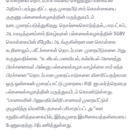
போன்றவை தொடர்பாக கவனம் செலுத்தும் வகையில்
அதிகம் பரந்துபதிட்ட ஒரு முறையீடு சார் கொள்கையை
ருகுணு பல்கலைக்கழகத்தின் மருத்துவபீடம்
நடைமுறைப்படுத்துகிறது. தொல்லைகொடுத்தல், பாரபட்சம்,
அடாவடித்தனம்சார் நிகழ்வுகள் பல்கலைக்கழகத்தின் SGBV
கொள்கையின் கீழேயே அடங்குகின்றன என கொள்கை
கூறினாலும், பரீட்ச்சைகள் தொடர்பான முறையீடுகளை அது
கருதுவதில்லை.
“உடலியல், மனவியல், கல்வியல் அனைத்து
பிரச்சனைகள் அல்லது பல்கலைக்கழக வாழ்க்கை சார் எந்த
பிரச்சனை”
தொடர்பான முறைப்பாடுகளை விசாரிப்பதற்கான
ஒரு ஒன்லைன் முறைப்பாட்டு முறையை சிறி ஜயவர்த்தெனபுர
பல்கலைக்கழகத்தின் மருத்துவபீடம் கொண்டுள்ளது.
“மாணவரின் அனுமதியின்றி மாணவர் முறையீட்டுக்
குழுவிற்கு வெளியே தகவல் பரிமாறப்பட்டது”
என
உறுதியளித்தவகையில், இந்தமுறை இரசிகையத்தன்மையை
பேணுவதற்கு அர்பணித்துள்ளது.