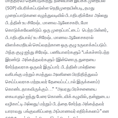
மாத்திரமே தென்படுகிறது. நிலையான இயக்க முறையில்
(SOP) விபரிக்கப்படுள்ள நெறிமுறையின்படி, தமது
முறைப்பாடுகளை எழுத்துவடிவில் பீடாதிபதிக்கோ அல்லது
பீடத்தின் உப சிரேஷ்ட மாணவ ஆலோசகரிடமோ
கொடுக்கவேண்டும். ஒரு முறைப்பாட்டைப் பெற்ற பின்னர்,
பீடாதிபதியால்/ உப சிரேஷ்ட மாணவ ஆலோசகரால்
விளக்கமறியல் செய்வதற்கான ஒரு குழு உருவாக்கப்படும்.
அந்த குழு ஐந்து சிரேஷ்ட பணியாளர்களும் “பக்கச்சார்பற்ற
இரண்டு அங்கத்தவர்களும் (இன்னொரு துறையை
சேர்ந்தவராக ஒருவர் இருப்பார். பீடத்தின் பால்நிலை
வகிபங்கு மற்றும் சமத்துவ அலகினை பிரநிதித்துவம்
செய்ப்பவராக மற்றயவர் தேவைப்பட்டால் இருக்கலாம்)
கொண்டதாகவிருக்கும்…” “அவரது பிரச்சனையை
கையாளும் ஐந்து பேரை கொண்டவிக் கழுவில், தன்னுடைய
வழிகாட்டி அல்லது/ மற்றும் பீடத்தை சேர்ந்த அங்கத்தவர்
யாராவது பங்குவகிப்பதை அம்மாணவர் எதிர்க்கலாம்” என