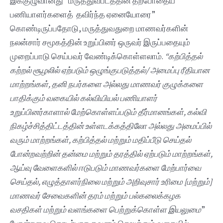
இக்குழுவானது “மருத்துவபீடத்தின் தற்போதைய
பணியாளர்களைத் தவிர்ந்த ஏனையோரை”
கொண்டிருப்பதோடு, மருத்துவதுறை மாணவர்களின்
நலன்சார் சமூகத்தின் உறுப்பினர் ஒருவர் இருப்பதையும்
முறைப்பாடு செய்பவர் வேண்டிக்கொள்ளலாம்.
“கற்பித்தல்
கற்றல் சூழலில் ஏற்படும் ஒழுங்குபடுத்தல்/ அமைப்பு ரீதியான
மாற்றங்கள், தனி நபர்களை அல்லது மாணவர் குழுக்களை
பாதிக்கும் வகையில் கல்வியியல் பணியாளர்
உறுப்பினர்காளால் மேற்கொள்ளப்படும் தீர்மானங்கள், கல்வி
நிகழ்ச்சித்திட்டத்தின் உள்ளடக்கத்திலோ அல்லது அமைப்பில்
வரும் மாற்றங்கள், கற்பித்தல் மற்றும் மதிப்பீடு செய்தல்
போன்றவற்றின் தன்மை மற்றும் தரத்தில் ஏற்படும் மாற்றங்கள்,
ஆய்வு வேளைகளில் ஈடுபடும் மாணவர்களை மேற்பார்வை
செய்தல், எழுத்தாளர்நிலை மற்றும் அறிவுசார் உரிமை [மற்றும்]
மாணவர் சேவைகளின் தரம் மற்றும் பல்கலைக்கழக
வசதிகள் மற்றும் வளங்களை பெற்றுக்கொள்ள இயலுமை
”