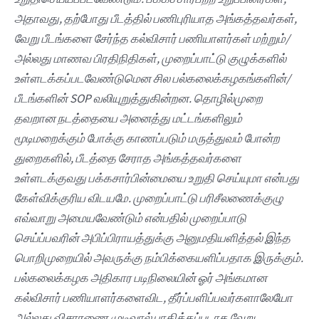
அதாவது, தற்போது பீடத்தில் பணிபுரியாத அங்கத்தவர்கள்,
வேறு பீடங்களை சேர்ந்த கல்விசார் பணியாளர்கள் மற்றும்/
அல்லது மாணவ பிரதிநிதிகள், முறைப்பாட்டு குழுக்களில்
உள்ளடக்கப்படவேண்டுமென சில பல்கலைக்கழகங்களின்/
பீடங்களின் SOP வலியுறுத்துகின்றன. தொழில்முறை
தவறான நடத்தையை அனைத்து மட்டங்களிலும்
மூடிமறைக்கும் போக்கு காணப்படும் மருத்துவம் போன்ற
துறைகளில், பீடத்தை சேராத அங்கத்தவர்களை
உள்ளடக்குவது பக்கசார்பின்மையை உறுதி செய்யுமா என்பது
கேள்விக்குரிய விடயமே. முறைப்பாட்டு பரிசீலணைக்குழு
எவ்வாறு அமையவேண்டும் என்பதில் முறைப்பாடு
செய்ப்பவரின் அபிப்பிராயத்துக்கு அனுமதியளித்தல் இந்த
பொறிமுறையில் அவருக்கு நம்பிக்கையளிப்பதாக இருக்கும்.
பல்கலைக்கழக அதிகார படிநிலையின் ஓர் அங்கமான
கல்விசார் பணியாளர்களைவிட, தீர்ப்பளிப்பவர்களாலேயோ
அல்லது விசாரணை முடிவால் பாதிக்கப்படாத வேறு