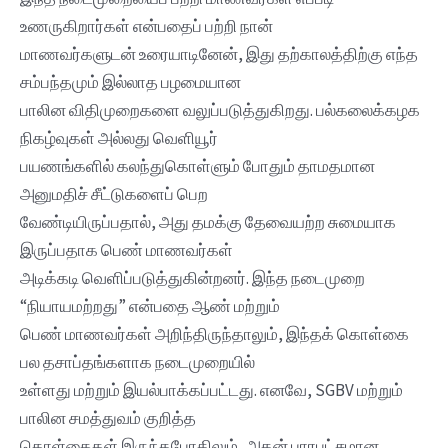
உணருகிறார்கள் என்பதைப் பற்றி நான்
மாணவர்களுடன் உரையாடினேன், இது தற்காலத்திற்கு எந்த
சம்பந்தமும் இல்லாத பழமையான
பாலின விதிமுறைகளை வலுப்படுத்துகிறது. பல்கலைக்கழக
நிகழ்வுகள் அல்லது வெளியூர்
பயணங்களில் கலந்துகொள்ளும் போதும் தாமதமான
அனுமதிச் சீட்டுகளைப் பெற
வேண்டியிருப்பதால், அது தமக்கு தேவையற்ற சுமையாக
இருப்பதாக பெண் மாணவர்கள்
அடிக்கடி வெளிப்படுத்துகின்றனர். இந்த நடைமுறை
“நியாயமற்றது” என்பதை ஆண் மற்றும்
பெண் மாணவர்கள் அறிந்திருந்தாலும், இந்தக் கொள்கை
பல தசாப்தங்களாக நடைமுறையில்
உள்ளது மற்றும் இயல்பாக்கப்பட்டது. எனவே, SGBV மற்றும்
பாலின சமத்துவம் குறித்த
கொள்கைகள் இருந்தபோதிலும், அதன் பாரபட்சமான