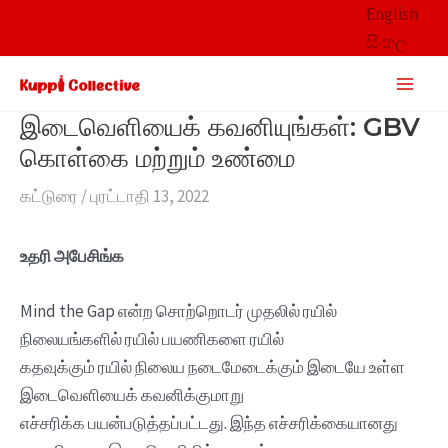
Skip
English
to
සිංහල
content
Main
Men
இடைவெளியைக் கவனியுங்கள்: GBV
கொள்கை மற்றும் உண்மை
கட்டுரை
/
புரட்டாதி 13, 2022
உதரி அபேசிங்க
Mind the Gap என்ற சொற்றொடர் முதலில் ரயில்
நிலையங்களில் ரயில் பயணிகளை ரயில்
கதவுக்கும் ரயில் நிலைய நடைமேடைக்கும் இடையே உள்ள
இடைவெளியைக் கவனிக்குமாறு
எச்சரிக்க பயன்படுத்தப்பட்டது. இந்த எச்சரிக்கையானது