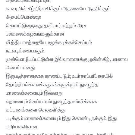
கூரையின் கீழ் நிர்வகிக்கும் அதனையே ஆதரிக்கும்
அமைப்பொன்றை
கொண்டுவருவது தனியார் மற்றும் அரச
பல்கலைக்கழகங்களுக்கான
வித்தியாசத்தையே மழுங்கடிக்கச்செய்யும்
நடவடிக்கையாகும்.
முன்மொழியப்பட்டுள்ள இவ்வாணைக்குழுவின் கீழ், மாணவ
அமைப்பானது
இருபடித்தானதாக காணப்படும்; உயர்தரப்பரீட்சையில்
தோற்றி பல்கலைக்கழகங்களுக்குள் நுழைந்த
மாணவர்களையும் இவ்வாறு
எதனையும் செய்யாமல் நுழைந்த கல்விக்காக
கட்டணங்களை செலவளித்து
படிக்கும் மாணவர்களையும் இது கொண்டிருக்கும். இது
பாரியளவிலான
ஊழல்களுக்கு வழிவகுக்கக்கூடியது. சமூக, அரசியல்