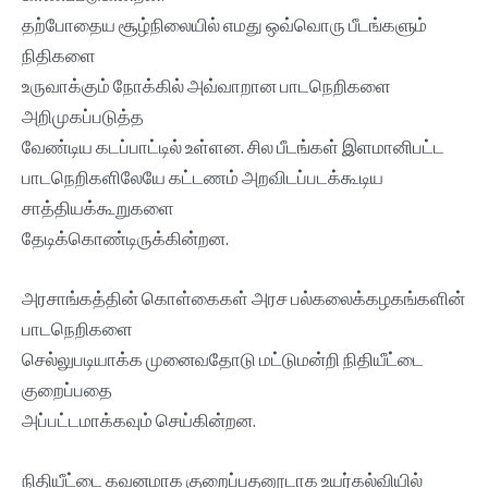
தற்போதைய சூழ்நிலையில் எமது ஒவ்வொரு பீடங்களும்
நிதிகளை
உருவாக்கும் நோக்கில் அவ்வாறான பாடநெறிகளை
அறிமுகப்படுத்த
வேண்டிய கடப்பாட்டில் உள்ளன. சில பீடங்கள் இளமானிபட்ட
பாடநெறிகளிலேயே கட்டணம் அறவிடப்படக்கூடிய
சாத்தியக்கூறுகளை
தேடிக்கொண்டிருக்கின்றன.
அரசாங்கத்தின் கொள்கைகள் அரச பல்கலைக்கழகங்களின்
பாடநெறிகளை
செல்லுபடியாக்க முனைவதோடு மட்டுமன்றி நிதியீட்டை
குறைப்பதை
அப்பட்டமாக்கவும் செய்கின்றன.
நிதியீட்டை கவனமாக குறைப்பதனூடாக உயர்கல்வியில்