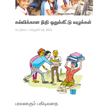
கல்விக்கான நிதி ஒதுக்கீட்டு வழுக்கள்
கட்டுரை
/
பங்குனி 16, 2021
பரவலாகும் பகிடிவதை