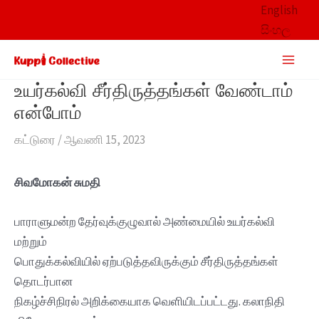
Skip
English
to
සිංහල
content
Main
Men
உயர்கல்வி சீர்திருத்தங்கள் வேண்டாம்
என்போம்
கட்டுரை
/
ஆவணி 15, 2023
சிவமோகன் சுமதி
பாராளுமன்ற தேர்வுக்குழுவால் அண்மையில் உயர்கல்வி
மற்றும்
பொதுக்கல்வியில் ஏற்படுத்தவிருக்கும் சீர்திருத்தங்கள்
தொடர்பான
நிகழ்ச்சிநிரல் அறிக்கையாக வெளியிடப்பட்டது. கலாநிதி