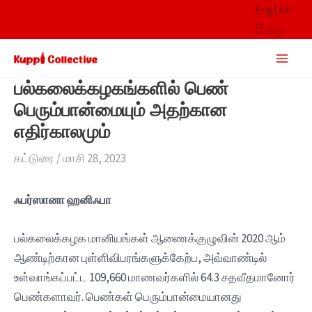
Skip
English
to
සිංහල
content
Main
Men
பல்கலைக்கழகங்களில் பெண்
பெரும்பான்மையும் அதற்கான
எதிர்காலமும்
கட்டுரை
/
மாசி 28, 2023
ஃபர்ஸானா ஹனிஃபா
பல்கலைக்கழக மானியங்கள் ஆணைக்குழுவின் 2020 ஆம்
ஆண்டிற்கான புள்ளிவிபரங்களுக்கேற்ப, அவ்வாண்டில்
உள்வாங்கப்பட்ட 109,660 மாணவர்களில் 64.3 சதவீதமானோர்
பெண்களாவர். பெண்கள் பெரும்பான்மையானது