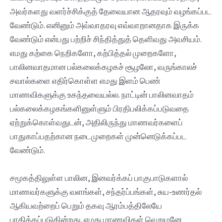
அவர்களது வளர்ச்சிக்குத் தேவையான ஆதரவும் வழங்கப்பட
வேண்டும். எனினும் அவ்வாதரவு எவ்வாறானதாக இருக்க
வேண்டும் என்பது பற்றிச் சிந்தித்துத் தெளிவது அவசியம்.
எமது கற்கை நெறிகளோ, கற்பித்தல் முறைகளோ,
பாலினவாதமான பல்கலைக்கழகச் சூழலோ, வருங்காலச்
சவால்களை எதிர்கொள்ள எமது இளம் பெண்
மாணவிகளுக்கு உகந்தவையல்ல. நாட்டின் பாலினவாதம்
பல்கலைக்கழகங்களினுள்ளும் பிரதிபலிக்கப்படுவதை
ஏற்றுக்கொள்வதுடன், அதிலிருந்து மாணவர்களைப்
பாதுகாப்பதற்கான நடைமுறைகள் முன்னெடுக்கப்பட
வேண்டும்.
சமூகத்திலுள்ள பாலின, இனவர்க்கப் பாகுபாடுகளால்
மாணவர்களுக்கு வளங்கள், சந்தர்ப்பங்கள், சுய-உணர்தல்
ஆகியவற்றைப் பெறும் தகவு ஆரம்பத்திலேயே
பாதிக்கப்படுகின்றது. எமது மாணவிகள் வெறுமனே