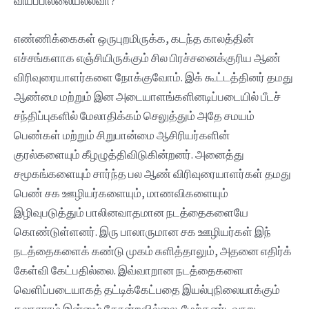
வியப்பில்லையல்லவா?
எண்ணிக்கைகள் ஒருபுறமிருக்க, கடந்த காலத்தின்
எச்சங்களாக எஞ்சியிருக்கும் சில பிரச்சனைக்குரிய ஆண்
விரிவுரையாளர்களை நோக்குவோம். இக் கூட்டத்தினர் தமது
ஆண்மை மற்றும் இன அடையாளங்களினடிப்படையில் பீடச்
சந்திப்புகளில் மேலாதிக்கம் செலுத்தும் அதே சமயம்
பெண்கள் மற்றும் சிறுபான்மை ஆசிரியர்களின்
குரல்களையும் கீழழுத்திவிடுகின்றனர். அனைத்து
சமூகங்களையும் சார்ந்த பல ஆண் விரிவுரையாளர்கள் தமது
பெண் சக ஊழியர்களையும், மாணவிகளையும்
இழிவுபடுத்தும் பாலினவாதமான நடத்தைகளையே
கொண்டுள்ளனர். இரு பாலாருமான சக ஊழியர்கள் இந்
நடத்தைகளைக் கண்டு முகம் சுளித்தாலும், அதனை எதிர்க்
கேள்வி கேட்பதில்லை. இவ்வாறான நடத்தைகளை
வெளிப்படையாகத் தட்டிக்கேட்பதை இயல்புநிலையாக்கும்