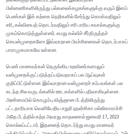
பின்னணிகளிலிருந்து பல்கலைக்கழகங்களுக்கு வரும் இளம்
பெண்கள் இக் கற்கை நெறிகளில் சேர்ந்து கொள்வதிலும்
சரி, கல்வியைத் தொடர்வதிலும் சரி பாரிய சவால்களுக்கு
முகம்கொடுத்துள்ளனர். எமது கல்விச் சீர்திருத்தச்
செயன்முறைகளோ இவ்வாறான பிரச்சினைகள் தொடர்பாகப்
பாராமுகமாகவே உள்ளன.
பெண் மாணவர்கள் நெருங்கிய உறவினர்களாலும்
வன்முறைக்குட்படுத்தப்படுவதாகப் பல ஆய்வுகள்
குறிப்பிட்டுள்ளன. இவ்வாறான வன்முறைச் சம்பவங்கள் பல
கடந்த சில வருடங்களில் ஊடகங்களில் பதிவாகியுள்ளன.
அண்மையில் கொழும்பு விஞ்ஞான பீடத்திலிருந்து
பட்டதாரியாக வெளியேறிய சதுரி ஹன்சிகா மல்லிகாராச்சி
அதே பீடத்தில் கற்ற அவரது காதலனால் ஜனவரி 17, 2023
கொல்லப்பட்டார். இதனைத் தொடர்ந்து எமது மாணவர்
மத்தியில் ஏற்பட்ட அமைதியின்மையை எதிர்கொள்ளவும், அச்