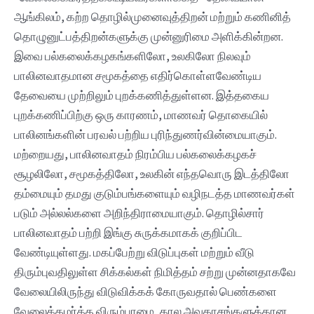
ஆங்கிலம், கற்ற தொழில்முனைவுத்திறன் மற்றும் கணினித்
தொழுனுட்பத்திறன்களுக்கு முன்னுரிமை அளிக்கின்றன.
இவை பல்கலைக்கழகங்களிலோ, உலகிலோ நிலவும்
பாலினவாதமான சமூகத்தை எதிர்கொள்ளவேண்டிய
தேவையை முற்றிலும் புறக்கணித்துள்ளன. இத்தகைய
புறக்கணிப்பிற்கு ஒரு காரணம், மாணவர் தொகையில்
பாலினங்களின் பரவல் பற்றிய புரிந்துணர்வின்மையாகும்.
மற்றையது, பாலினவாதம் நிரம்பிய பல்கலைக்கழகச்
சூழலிலோ, சமூகத்திலோ, உலகின் எந்தவொரு இடத்திலோ
தம்மையும் தமது குடும்பங்களையும் வழிநடத்த மாணவர்கள்
படும் அல்லல்களை அறிந்திராமையாகும். தொழில்சார்
பாலினவாதம் பற்றி இங்கு சுருக்கமாகக் குறிப்பிட
வேண்டியுள்ளது. மகப்பேற்று விடுப்புகள் மற்றும் வீடு
திரும்புவதிலுள்ள சிக்கல்கள் நிமித்தம் சற்று முன்னதாகவே
வேலையிலிருந்து விடுவிக்கக் கோருவதால் பெண்களை
வேலைக்கமர்த்த விரும்பாமை, கால அவகாசங்களுக்கான