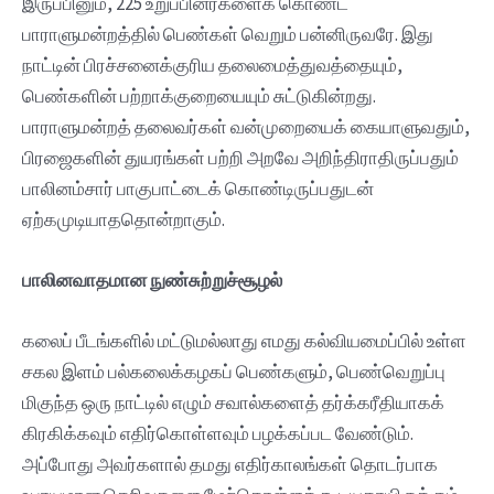
இருப்பினும், 225 உறுப்பினர்களைக் கொண்ட
பாராளுமன்றத்தில் பெண்கள் வெறும் பன்னிருவரே. இது
நாட்டின் பிரச்சனைக்குரிய தலைமைத்துவத்தையும்,
பெண்களின் பற்றாக்குறையையும் சுட்டுகின்றது.
பாராளுமன்றத் தலைவர்கள் வன்முறையைக் கையாளுவதும்,
பிரஜைகளின் துயரங்கள் பற்றி அறவே அறிந்திராதிருப்பதும்
பாலினம்சார் பாகுபாட்டைக் கொண்டிருப்பதுடன்
ஏற்கமுடியாததொன்றாகும்.
பாலினவாதமான நுண்சுற்றுச்சூழல்
கலைப் பீடங்களில் மட்டுமல்லாது எமது கல்வியமைப்பில் உள்ள
சகல இளம் பல்கலைக்கழகப் பெண்களும், பெண்வெறுப்பு
மிகுந்த ஒரு நாட்டில் எழும் சவால்களைத் தர்க்கரீதியாகக்
கிரகிக்கவும் எதிர்கொள்ளவும் பழக்கப்பட வேண்டும்.
அப்போது அவர்களால் தமது எதிர்காலங்கள் தொடர்பாக