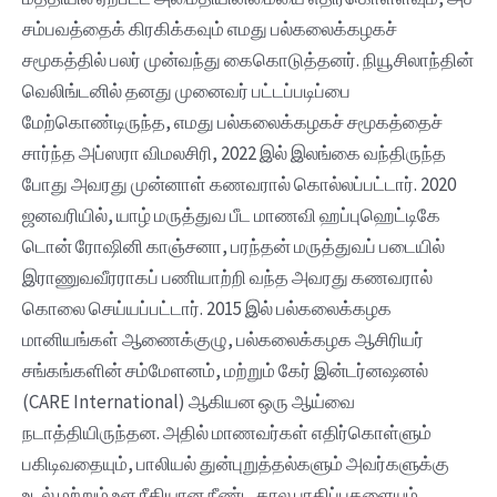
சம்பவத்தைக் கிரகிக்கவும் எமது பல்கலைக்கழகச்
சமூகத்தில் பலர் முன்வந்து கைகொடுத்தனர். நியூசிலாந்தின்
வெலிங்டனில் தனது முனைவர் பட்டப்படிப்பை
மேற்கொண்டிருந்த, எமது பல்கலைக்கழகச் சமூகத்தைச்
சார்ந்த அப்ஸரா விமலசிரி, 2022 இல் இலங்கை வந்திருந்த
போது அவரது முன்னாள் கணவரால் கொல்லப்பட்டார். 2020
ஜனவரியில், யாழ் மருத்துவ பீட மாணவி ஹப்புஹெட்டிகே
டொன் ரோஷினி காஞ்சனா, பரந்தன் மருத்துவப் படையில்
இராணுவவீரராகப் பணியாற்றி வந்த அவரது கணவரால்
கொலை செய்யப்பட்டார். 2015 இல் பல்கலைக்கழக
மானியங்கள் ஆணைக்குழு, பல்கலைக்கழக ஆசிரியர்
சங்கங்களின் சம்மேளனம், மற்றும் கேர் இன்டர்னஷனல்
(CARE International) ஆகியன ஒரு ஆய்வை
நடாத்தியிருந்தன. அதில் மாணவர்கள் எதிர்கொள்ளும்
பகிடிவதையும், பாலியல் துன்புறுத்தல்களும் அவர்களுக்கு
உடல் மற்றும் உள ரீதியான நீண்ட கால பாதிப்புகளையும்,