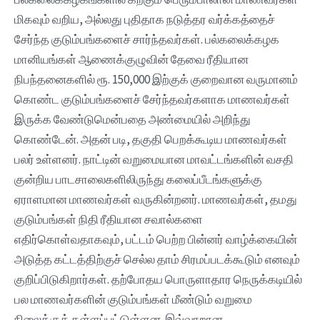
மிகவும் வறிய, அல்லது புதிதாக நடுத்தர வர்க்கத்தைச்
சேர்ந்த குடும்பங்களைச் சார்ந்தவர்கள். பல்கலைக்கழக
மானியங்கள் ஆணைக்குழுவின் தேவை ரீதியான
நிபந்தனைகளில் ரூ. 150,000 இற்குக் குறைவான வருமானம்
கொண்ட குடும்பங்களைச் சேர்ந்தவர்களாக மாணவர்கள்
இருக்க வேண்டுமென்பதை அண்மையில் அறிந்து
கொண்டேன். அதன் படி, தகுதி பெறக்கூடிய மாணவர்கள்
பலர் உள்ளனர். நாட்டின் வறுமையான மாவட்டங்களின் வசதி
குன்றிய பாடசாலைகளிலிருந்து கலைப்பீடங்களுக்கு
ஏராளமான மாணவர்கள் வருகின்றனர். மாணவர்கள், தமது
குடும்பங்கள் நிதி ரீதியான சவால்களை
எதிர்கொள்வதாகவும், பட்டம் பெற்ற பின்னர் வாழ்க்கையின்
அடுத்த கட்டத்திற்குச் செல்ல தாம் சிரமப்படக்கூடும் எனவும்
குறிப்பிடுகிறார்கள். தற்போதய பொருளாதார நெருக்கடியில்
பல மாணவர்களின் குடும்பங்கள் மீண்டும் வறுமை
நிலைக்குத் தள்ளப்பட்டுள்ளன. இவ்வாறான