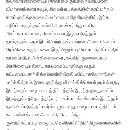
கலந்தாலோசனையும் இல்லாமை குறித்த நியாயமான
விமர்சனங்களாகவும், சில உள்ளடக்கத்தின் தரம் மற்றும்
சாரம் குறித்ததாகவும் உள்ளன‌. அதே நேரத்தில், இந்த
எதிர்ப்புகளுக்குள் கல்வி அமைச்சர் மீது பாலின
அடிப்படையிலான, பெண்களை இழிவுபடுத்தும்
தாக்குதல்களும் இடம்பெற்றிருக்கின்றன‌; அவை மிகவும்
பிரச்சினைக்குரியவை. இருப்பினும், புதிய பாடத்திட்டத்தில்
காணப்படும் பிரச்சினைகளை, கல்வித் துறையையும்
அரசினையும் நீண்ட காலமாகப் பாதித்து வரும்
கட்டமைப்புசார் சிக்கல்களின் பிரதிபலிப்பாகவே நாங்கள்
பார்க்கிறோம். இவை குறித்து விளங்கிக்கொள்ளும் போது,
இவற்றைப் பழைய பாடத்திட்டத்தில் இருந்த தவறுகளில்
இருந்தும் சந்தேகத்திற்குரிய உள்ளடக்கங்களில் இருந்தும்
தனிமைப்படுத்திப் பார்க்க முடியாது; பழைய பாடத்திட்டம்
கூட‌ கல்விக்கான அரச நிதி தொடர்ந்து
குறைக்கப்பட்டதனாலும், வெளிநாட்டு நிதி நிறுவனங்களின்