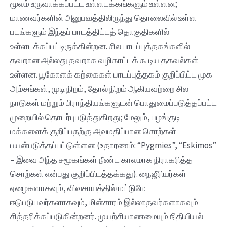
மூலம் உருவாக்கப்பட்ட உள்ளடக்கங்களும் உள்ளன;
மாணவர்களின் அனுபவத்திலிருந்து தொலைவில் உள்ள
படங்களும் இந்தப் பாடத்திட்டத் தொகுதிகளில்
உள்ளடக்கப்பட்டிருக்கின்றன‌. சில பாடப்புத்தகங்களில்
தவறான அல்லது தவறாக வழிகாட்டக் கூடிய‌ தகவல்கள்
உள்ளன. பூகோளக் கற்கைகள் பாடப்புத்தகம் குறிப்பிட்ட முக
அம்சங்கள், முடி நிறம், தோல் நிறம் ஆகியவற்றை சில
நாடுகள் மற்றும் பிராந்தியங்களுடன் பொதுமைப்படுத்தப்பட்ட
முறையில் தொடர்புபடுத்துகிறது; மேலும், பழங்குடி
மக்களைக் குறிப்பதற்கு அவமதிப்பான சொற்கள்
பயன்படுத்தப்பட்டுள்ளன‌ (உதாரணம்: “Pygmies”, “Eskimos”
– இவை அந்த சமூகங்கள் நீண்ட காலமாக நிராகரித்த
சொற்கள் என்பது குறிப்பிடத்தக்கது). நைஜீரியர்கள்
ஏழைகளாகவும், விவசாயத்தில் மட்டுமே
ஈடுபடுபவர்களாகவும், மின்சாரம் இல்லாதவர்களாகவும்
சித்தரிக்கப்படுகின்றனர். முயற்சியாணமையும் நிதியியல்