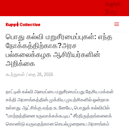
Skip
English
to
සිංහල
content
Main
Men
பொது கல்வி மறுசீரமைப்புகள்: எந்த
நோக்கத்திற்காக?அரச‌
பல்கலைக்கழக ஆசிரியர்களின்
அறிக்கை
கூற்றுகள்
/
தை 28, 2026
நாட்டின் கல்வி அமைப்பை மறுசீரமைப்பது தேசிய மக்கள்
சக்தி அரசாங்கத்தின் முக்கிய முயற்சிகளில் ஒன்றாக
உள்ளது. ஆட்சிக்கு வந்த உடனேயே, பொதுக் கல்வியில்
“மாற்றத்தினை உருவாக்கக்கூடிய‌” சீர்திருத்தங்களைக்
கொண்டு வருவதற்கான செயல்முறையை அரசாங்கம்