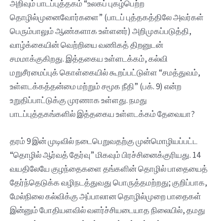
அறிவும் பாடப்புத்தகம் “உலகப் புகழ்பெற்ற
தொழில்முனைவோர்களை” (பாடப் புத்தகத்திலே அவர்கள்
பெரும்பாலும் ஆண்களாக உள்ளனர்) அறிமுகப்படுத்தி,
வாழ்க்கையின் வெற்றியை வணிகத் திறனுடன்
சமமாக்குகிறது. இத்தகைய உள்ளடக்கம், கல்வி
மறுசீரமைப்புக் கொள்கையில் கூறப்பட்டுள்ள “சமத்துவம்,
உள்ளடக்கத்தன்மை மற்றும் சமூக நீதி” (பக். 9) என்ற
உறுதிப்பாட்டுக்கு முரணாக உள்ளது. நமது
பாடப்புத்தகங்களில் இத்தகைய உள்ளடக்கம் தேவையா?
தரம் 9 இன் முடிவில் நடைபெறுவதற்கு முன்மொழியப்பட்ட‌
“தொழில் ஆர்வத் தேர்வு” மிகவும் பிரச்சினைக்குரியது. 14
வயதிலேயே குழந்தைகளை தங்களின் தொழில் பாதையைத்
தேர்ந்தெடுக்க வழிநடத்துவது பொருத்தமற்றது; குறிப்பாக,
மேல்நிலை கல்விக்கு அப்பாலான தொழில்முறை பாதைகள்
இன்னும் போதியளவில் வளர்ச்சியடையாத நிலையில், தமது