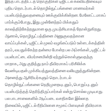
இந்த பாடத்திட்டத் தொகுதிகள் டிஜிட்டல் கல்வியறிவையும்
புதிய தொடர்பாடல் தொழில்நுட்பங்களை மாணவர்கள்
பயன்படுத்துவதனையும் ஊக்குவிக்கின்றன. மேலோட்டமாகப்
பார்க்கும்போது, இது முன்னேற்றம் மிக்கதும்
காலத்திற்கேற்றதுமான ஒரு முயற்சியாகத் தோன்றுகிறது.
ஆனால், தொழிநுட்பத்தினை அணுகுவதற்கான
வாய்ப்புக்கள், டிஜிட்டல் மூலம் வழங்கப்படும் உள்ளடக்கத்தின்
தரம், வயதுக்கேற்ற தன்மை போன்ற பல அம்சங்கள், டிஜிட்டல்
பயன்பாட்டை விமர்சனமின்றி ஏற்றுக்கொள்ளுவதற்கு
மாறாக, அது குறித்து நாம் தீவிரமாகப் பரிசீலிக்க
வேண்டியதன் முக்கியத்துவத்தினை வலியுறுத்துகின்றன‌.
அனைத்து ஆசிரியர்களும் தொடர்பாடல்
தொழில்நுட்பங்களை நெறிமுறையுடனும், பொறுப்புடனும்
பயன்படுத்தத் தெரிந்திருப்பார்கள் என்று சொல்ல முடியாது.
பல பாடசாலைகளில் அடிப்படை வசதிகளே இல்லாத
நிலையில், டிஜிட்டல் ரீதியிலான சமூகப் பிளவுகள் தீவிரமாக