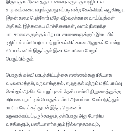
இருக்கும். அனைத்து மாணவர்களுக்கும் டிஜிட்டல்
சாதனங்களை வழங்குவது எப்படி என்ற கேள்வியும் எழுகிறது;
இதன் சுமை பெற்றோர் மீதே வீழ்வதற்கான‌ வாய்ப்புக்கள்
அதிகம். இத்தகைய பிரச்சினைகள், வளம் நிறைந்த
பாடசாலைகளுக்கும் பிற பாடசாலைகளுக்கும் இடையில்
டிஜிட்டல் கல்வியறிவு மற்றும் கல்விக்கான‌ அணுகல் போன்ற
விடயங்களில் இருக்கும் இடைவெளியை மேலும்
பெருப்பிக்கும்.
பொதுக் கல்வி பாடத்திட்டத்தை எண்ணக்கரு ரீதியாக‌
வடிவமைத்தல், உருவாக்குதல், எழுதுதல் மற்றும் மதிப்பாய்வு
செய்தல் ஆகிய பொறுப்புகள் தேசிய கல்வி நிறுவகத்துக்கு
உரியவை. நாட்டின் பொதுக் கல்வி அமைப்பை மேம்படுத்தும்
உயரிய நோக்கத்துடன் இந்த நிறுவனம்
உருவாக்கப்பட்டிருந்தாலும், தற்போது அது போதிய
வசதிகளும், பணியாளர்களும் இல்லாததாகவும்,