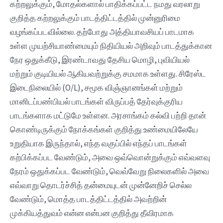
கற்றலுக்கும், மோதல்களால் பாதிக்கப்பட்ட நமது வரலாறு
குறித்த கற்றலுக்கும் பாடத்திட்டத்தில் முன்னுரிமை
வழங்கப்படவில்லை. தற்போது அத்தியாவசியப் பாடமாக
உள்ள முயற்சியாண்மையும் நிதியியல் அறிவும் பாடத்துக்கான‌
நேர ஒதுக்கீடு, இரண்டாவது தேசிய மொழி, புவியியல்
மற்றும் குடியியல் ஆகியவற்றுக்கு சமமாக‌ உள்ளது. சிரேஸ்ட
இடைநிலையில் (O/L), சமூக விஞ்ஞானங்கள் மற்றும்
மானிடப்பண்பியல் பாடங்கள் விருப்பத் தேர்வுக்குரிய
பாடங்களாக‌ மட்டுமே உள்ளன. அரசாங்கம் கல்வி பற்றி தான்
கொண்டிருக்கும் நோக்கங்கள் குறித்து உண்மையிலேயே
உறுதியாக இருந்தால், எந்த வகுப்பில் எந்தப் பாடங்கள்
கற்பிக்கப்பட வேண்டும், அவை ஒவ்வொன்றுக்கும் எவ்வளவு
நேரம் ஒதுக்கப்பட வேண்டும், வெவ்வேறு நிலைகளில் அவை
எவ்வாறு தொடர்ச்சித் தன்மையுடன் முன்னேறிச் செல்ல‌
வேண்டும், மொத்த பாடத்திட்டத்தில் அவற்றின்
முக்கியத்துவம் என்ன என்பன குறித்து தீவிரமாக