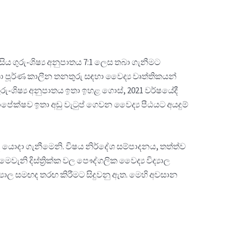
සිය ගුරු-ශිෂ්‍ය අනුපාතය 7:1 ලෙස තබා ගැනීමට
කා පූර්ණ කාලීන තනතුරු සඳහා වෛද්‍ය වෘත්තිකයන්
-ශිෂ්‍ය අනුපාතය ඉතා ඉහළ ගොස්, 2021 වර්ෂයේදී
ාපේක්ෂව ඉතා අඩු වැටුප් ගෙවන වෛද්‍ය පීඨයට අයදුම්
ද යොදා ගැනීමෙනි. විෂය නිර්දේශ සම්පාදනය, තත්ත්ව
නි දිස්ත්‍රික්ක වල පෞද්ගලික වෛද්‍ය විද්‍යාල
යාල සමඟද තරඟ කිරීමට සිදුවනු ඇත. මෙහි අවසාන