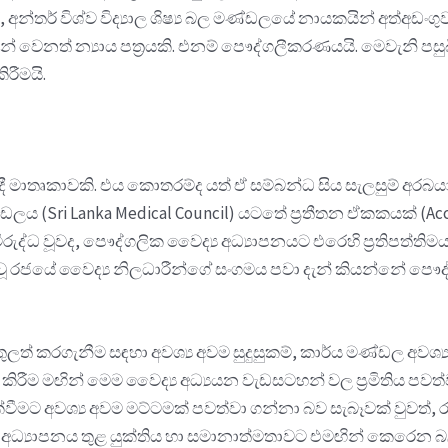
ර, අන්තර් විශ්ව විද්‍යාල ශිෂ්‍ය බල මණ්ඩලයේ නායකයින් අත්අඩං
 වෙනත් න්‍යාය පත්‍රයකි. එනම් පෞද්ගලීකරණයයි. මෙවැනි පසු
රීමයි.
ේදී මාතෘකාවකි. එය කොතරම්ද යත් ඒ සම්බන්ධ සිය සැලසුම් අරබ
ලය (Sri Lanka Medical Council) යටතේ ප්‍රතීතන ඒකකයක් (Accred
ජාව විරුද්ධ වූවද, පෞද්ගලික වෛද්‍ය අධ්‍යාපනයට එරෙහි ප්‍රතිපත්ත
ූ රජයේ වෛද්‍ය නිලධාරීන්ගේ සංගමය පවා දැන් කියන්නේ පෞද්ග
 ඇතුලත් කරගැනීම සඳහා අවශ්‍ය අවම සුදුසුකම්, කාර්ය මණ්ඩල අව
ිරීම මඟින් මෙම වෛද්‍ය අධ්‍යයන වැඩසටහන් වල ප්‍රමිතිය පවත්ව
ැළක්වීමට අවශ්‍ය අවම මට්ටමක් පවත්වා ගන්නා බව සැබෑවක් වුවත්
ය අධ්‍යාපනය තුළ යුක්තිය හා සමානාත්මතාවට එමඟින් කෙරෙන බලප