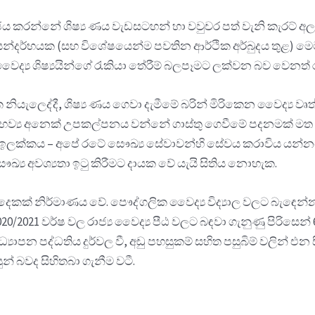
කරන්නේ ශිෂ්‍ය ණය වැඩසටහන් හා වවුචර පත් වැනි කැරට් අල දිගු ක
ර්භයක (සහ විශේෂයෙන්ම පවතින ආර්ථික අර්බුදය තුළ) මෙම ණ
ද්‍ය ශිෂ්‍යයින්ගේ රැකියා තේරීම් බලපෑමට ලක්වන බව වෙනත්
ියැලෙද්දී, ශිෂ්‍ය ණය ගෙවා දැමීමේ බරින් මිරිකෙන වෛද්‍ය වෘත
 අභව්‍ය අනෙක් උපකල්පනය වන්නේ ගාස්තු ගෙවීමේ පදනමක් මත ම
ලිකම ඉලක්කය – අපේ රටේ සෞඛ්‍ය සේවාවන්හි සේවය කරාවිය යන්
ෞඛ්‍ය අවශ්‍යතා ඉටු කිරීමට දායක වේ යැයි සිතිය නොහැක.
තල දෙකක් නිර්මාණය වේ. පෞද්ගලික වෛද්‍ය විද්‍යාල වලට බැඳෙ
20/2021 වර්ෂ වල රාජ්‍ය වෛද්‍ය පීඨ වලට බඳවා ගැනුණු පිරිසෙන් 6
 අධ්‍යාපන පද්ධතිය දුර්වල වී, අඩු පහසුකම් සහිත පසුබිම් වලින්
් බවද සිහිතබා ගැනීම වටී.