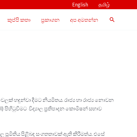
English
தமிழ்
Search
කුප්පි කතා
ප්‍රකාශන
අප අමතන්න
ක් හඳුන්වා දීමට නියමිතය. රාජ්‍ය හා රාජ්‍ය නොවන
පිහිටුවීමට විද්‍යාල ප්‍රතිපාදන කොමිෂන් සභාව
 ප්‍රමිතිය පිළිබඳ සංගතතාවක් ඇති කිරීමත්ය. එසේ