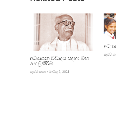
අධ්‍ය
කුප්පි 
අධ්‍යාපන විවාදය සඳහා මඟ
හෙළිකිරීම
කුප්පි කතා
/
මාර්තු 2, 2021