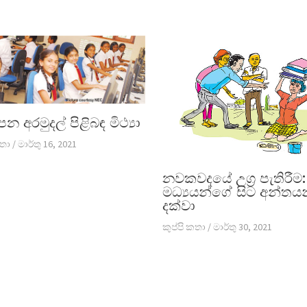
ාපන අරමුදල් පිළිබඳ මිථ්‍යා
කතා
/
මාර්තු 16, 2021
නවකවදයේ උග්‍ර පැතිරීම:
මධ්‍යයන්ගේ සිට අන්තය
දක්වා
කුප්පි කතා
/
මාර්තු 30, 2021