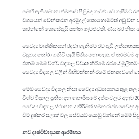
මෙහි ඇති සමානාත්මතාව පිළිබඳ ගැටළු යට ගැසීමට රජය 
වශයෙන් වෙන්කරන අරමුදල් කොහොමටත් අඩු වන සන්ද
කරන්නේ කෙසේදැයි යන්න ගැටළුවකි. ණය බර නිසා වෛ
වෛද්‍ය වෘත්තිකයන් රඳවා ගැනීමට රට දැඩි උත්සාහයක න
ව්‍යුහය තෝරා ගනීවි යැයි සිතිය නොහැක. ඒ තරමටම
එනම් මෙම විශ්ව විද්‍යාල විවෘත කිරීමේ රජයේ මූ
වෛද්‍ය විද්‍යාල වලින් බිහිවන්නන් රටේ ජනතාවගේ ස
මෙම වෛද්‍ය විද්‍යාල නිසා වෛද්‍ය අධ්‍යාපනය තුළ 
විශ්ව විද්‍යාල ප්‍රතිපාදන කොමිසමේ දත්ත වලට අනුව 20
වෛද්‍ය විද්‍යාල ස්ථාපනය කිරීමත් සමඟ රාජ්‍ය වෛද්‍ය
විට දුෂ්කර පලාත් වල සේවයට යොමු වන්නේ මෙම සිසුන
නව දෘෂ්ටිවාදයක ආරම්භය