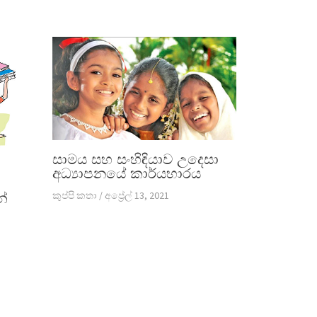
සාමය සහ සංහිඳියාව උදෙසා
අධ්‍යාපනයේ කාර්යභාරය
කුප්පි කතා
/
අප්‍රේල් 13, 2021
න්