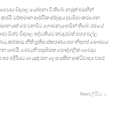
ද්‍ය විද්‍යාල යෝජනා වී තිබේ. නමුත් එමඟින්
කරයි. වර්තමාන ආර්ථික අර්බුදය දඩමීමා කරගෙන
ආඛ්‍යානයක් මේ වනවිට ගොඩනැඟෙමින් තිබේ. රජයේ
‍ය විශ්ව විද්‍යාල පද්ධතියට තවදුරටත් පහර එල්ල
ණය, කම්කරු නීති ප්‍රතිසංස්කරණය සහ නිදහස් සෞඛ්‍යය
ගෙන යාමයි. මෙවැනි පසුබිමක පෞද්ගලික වෛද්‍ය
ප ඉදිරියට යා යුතු මඟ ලෙස දකින දෘෂ්ටිවාදය වසර
Next ලිපිය
→