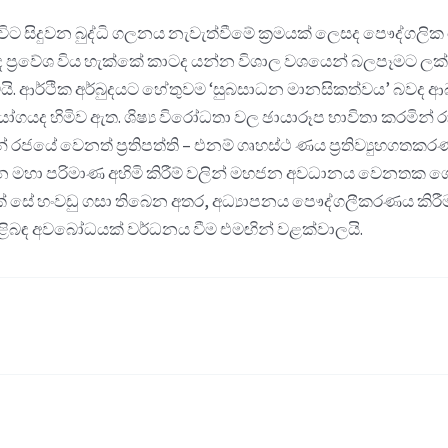
 සිදුවන බුද්ධි ගලනය නැවැත්වීමේ ක්‍රමයක් ලෙසද පෞද්ගලික වෛ
්‍රවේශ විය හැක්කේ කාටද යන්න විශාල වශයෙන් බලපෑමට ලක් 
ටයි. ආර්ථික අර්බුදයට හේතුවම ‘සුබසාධන මානසිකත්වය’ බවද 
ගයද හිමිව ඇත. ශිෂ්‍ය විරෝධතා වල ඡායාරූප භාවිතා කරමින් රාජ්
ේ රජයේ වෙනත් ප්‍රතිපත්ති – එනම් ගෘහස්ථ ණය ප්‍රතිව්‍යුහගතකර
සිදුවන මහා පරිමාණ අහිමි කිරීම් වලින් මහජන අවධානය වෙනතක 
සේ හංවඩු ගසා තිබෙන අතර, අධ්‍යාපනය පෞද්ගලීකරණය කිරීම අ
ිළිබඳ අවබෝධයක් වර්ධනය වීම එමඟින් වළක්වාලයි.