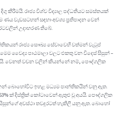
ිරීමයි. රාජ්‍ය විශ්ව විද්‍යාල පද්ධතියට සමස්තයක්
ය වැඩසටහන් සඳහා අවශ්‍ය ප්‍රතිපාදන වෙන්
 රටවලින් උදාහරණ තිබේ.
්තිකයන් රාජ්‍ය සෞඛ්‍ය සේවාවෙහි වත්මන් වැටුප්
ෙම වෛද්‍ය පාඨමාලා වලට එකතු වන විදෙස් සිසුන් –
නයි. වෙනත් වචන වලින් කියන්නේ නම්, පෞද්ගලික
න්නන් බොහෝවිට ඉහළ මධ්‍යම පාන්තිකයින් වනු ඇත.
3% ක් දිස්ත්‍රික් කෝටාවෙන් ඇතුළු වූ අයයි. පෞද්ගලික
 එන සිසුන්ගේ අවස්ථා තවදුරටත් හැකිලී යනු ඇත. බොහෝ