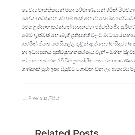
වෛද්‍ය වෘත්තිකයන් මහා පරිමාණයෙන් රටින් පිටවනවිට
වෛද්‍ය අධ්‍යාපනයට පමණක් නොව සෞඛ්‍ය සේවයටද ප
රජය උත්සාහ කරන්නේ සුබසාධන පද්ධතිය බිඳ දැමීම
මෙම දැක්මක් නොමැති ප්‍රතිපත්ති වලට මාධ්‍යයේ සහයෝ
කරමින් තිබේ. මේ සියල්ල තුළින් ඇත්තෙන්ම සිදුවන්න
හා අධ්‍යාපනය ප්‍රතිව්‍යුහගතකරණය වැනි – මඟින් 
අධ්‍යාපනයට එරෙහි වීම ප්‍රයෝගික නොවන කාරණයක් 
ගණනක් පුරා ඉතා සියුම්ව ගොඩනංවන ලද ආකාරය ප
←
Previous ලිපිය
Related Posts