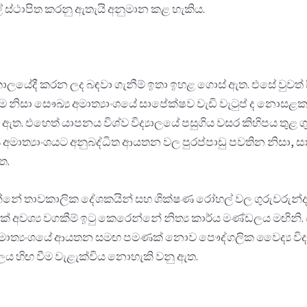
 ස්ථාපිත කරනු ඇතැයි අනුමාන කළ හැකිය.
මෑත කාලයේදී කරන ලද බඳවා ගැනීම් ඉතා ඉහළ ගොස් ඇත. එසේ වුවත් 
ීම නිසා සෞඛ්‍ය අමාත්‍යාංශයේ සාපේක්ෂව වැඩි වැටුප් ද නොසළ
හෙත් යාපනය විශ්ව විද්‍යාලයේ පසුගිය වසර කිහිපය තුළ ගුරු
 අමාත්‍යාංශයට අනුබද්ධිත ආයතන වල පුරප්පාඩු පවතින නිසා, ස
ැත.
්වා ගන්නේ තාවකාලික දේශකයින් සහ ශික්ෂණ රෝහල් වල ගුරුවරුන්
වශ්‍ය වගකීම් ඉටු කෙරෙන්නේ නිත්‍ය කාර්ය මණ්ඩලය මඟිනි. මෙවැ
අමාත්‍යංශයේ ආයතන සමඟ පමණක් නොව පෞද්ගලික වෛද්‍ය විද්‍
්ඩලය හිඟ වීම වැළැක්විය නොහැකි වනු ඇත.