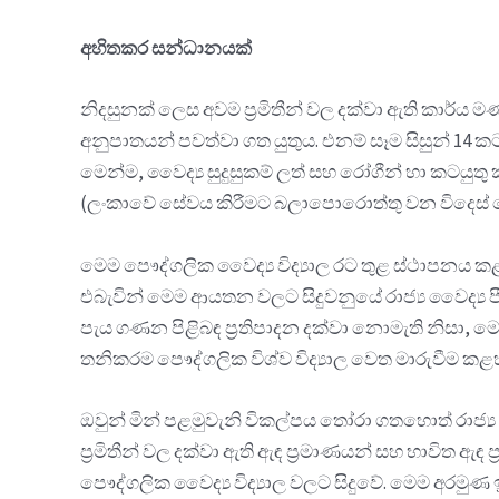
අහිතකර සන්ධානයක්
නිදසුනක් ලෙස අවම ප්‍රමිතීන් වල දක්වා ඇති කාර්ය ම
අනුපාතයන් පවත්වා ගත යුතුය. එනම් සෑම සිසුන් 14 
මෙන්ම, වෛද්‍ය සුදුසුකම් ලත් සහ රෝගීන් හා කටයුතු
(ලංකාවේ සේවය කිරීමට බලාපොරොත්තු වන විදෙස් වෛද
මෙම පෞද්ගලික වෛද්‍ය විද්‍යාල රට තුළ ස්ථාපනය ක
එබැවින් මෙම ආයතන වලට සිදුවනුයේ රාජ්‍ය වෛද්‍ය ප
පැය ගණන පිළිබඳ ප්‍රතිපාදන දක්වා නොමැති නිසා, ම
තනිකරම පෞද්ගලික විශ්ව විද්‍යාල වෙත මාරුවීම කළ
ඔවුන් මින් පළමුවැනි විකල්පය තෝරා ගතහොත් රාජ්‍ය
ප්‍රමිතීන් වල දක්වා ඇති ඇඳ ප්‍රමාණයන් සහ භාවිත ඇ
පෞද්ගලික වෛද්‍ය විද්‍යාල වලට සිදුවේ. මෙම අරමුණ ඉ