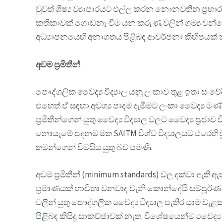
වුවත් ශිෂ්‍ය ව්‍යාපාරයට එල්ල කරන නොනවතින ප්‍රහා
කතිකාවක් ගොඩනැංවීම යන කරුණු වලින් ගම්‍ය වන්නේ
අධ්‍යාපනයෙහි අනාගතය පිළිබඳ ආවර්ජනා කිහිපයක් කි
අවම ප්‍රමිතීන්
පෞද්ගලික වෛද්‍ය විද්‍යාල යනු ලංකාව තුළ ඉතා සංව
එහෙත් ඒ සඳහා අවශ්‍ය පාදම දැමීමට ලංකා වෛද්‍ය මණ්ඩ
ප්‍රමිතීන්ගෙන් යුතු වෛද්‍ය විද්‍යාල වලට වෛද්‍ය ප්‍ර
නොයෑමේ පදනම මත SAITM විශ්ව විද්‍යාලයට එරෙහි ව
තමන්ගෙන් විමසිය යුතු බව පමණි.
අවම ප්‍රමිතීන් (minimum standards) වල දක්වා ඇති
ප්‍රමාණයක් භාවිතා වනවාද වැනි කොන්දේසි සම්පූර්ණ ක
වලින් යුතු පෞද්ගලික වෛද්‍ය විද්‍යාල පැතිර යාම ව
පිළිබඳ කිසිදු සාකච්ඡාවක් නැත. විශේෂයෙන්ම වෛද්‍