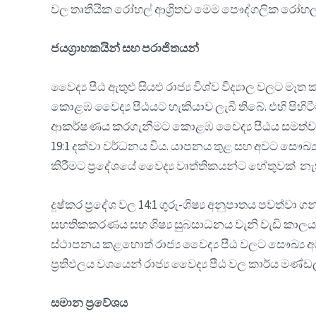
වල තෘතීයික රෝහල් ආශ්‍රිතව මෙම පෞද්ගලික රෝහල්
ජයග්‍රාහකයින් සහ පරාජිතයන්
වෛද්‍ය පීඨ ඇතුළු සියළු රාජ්‍ය විශ්ව විද්‍යාල වලට 
කොළඹ වෛද්‍ය පීඨයට හැකියාව ලැබී තිබේ. එහි පිහිට
ආකර්ෂණය කරගැනීමට කොළඹ වෛද්‍ය පීඨය සමත්ව ඇත. එ
19:1 දක්වා වර්ධනය විය. යාපනය තුළ සහ අවට සෞඛ්‍ය
කිරීමට ප්‍රදේශයේ වෛද්‍ය වෘත්තිකයන්ට හේතුවක් න
දුෂ්කර ප්‍රදේශ වල 14:1 ගුරු-ශිෂ්‍ය අනුපාතය පවත
සහතිකකරණය සහ ශිෂ්‍ය සුබසාධනය වැනි වැඩි කාලයක් අ
ස්ථාපනය කළහොත් රාජ්‍ය වෛද්‍ය පීඨ වලට සෞඛ්‍ය 
ප්‍රතිඵලය වශයෙන් රාජ්‍ය වෛද්‍ය පීඨ වල කාර්ය මණ
සමාන ප්‍රවේශය