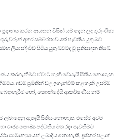
ප්‍රදානය කරන ආයතන විසින් යම් දෙන ලද ගුරු-ශිෂ්‍ය
 ගුරුවරුන් අතර සමබරතාවයක් පැවතිය යුතු බව
යාපදිංචිව සිටිය යුතු බවටද වූ ප්‍රතිපාදන තිබේ.
ර්ෂණය කරගැනීමට ඒවාට හැකි වේයැයි සිතිය නොහැක.
ටය. අවම ප්‍රමිතීන් වල ඉගැන්වීම් කළහැකි උපරිම
 අතර බෙදාහැරීම හෝ, කොන්දේසි ආකර්ෂණීය නම්
තාවයම ලබාදෙනු ඇතැයි සිතිය නොහැක. එසේම අවම
හා රාජ්‍ය සෞඛ්‍ය පද්ධතිය මත රඳා පැවතීමට
වස්ථා සාමාන්‍යයෙන් ලබාදිය නොහැකි, දුෂ්කර පලාත්