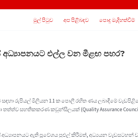
මුල් පිටුව
අප පිළිබඳව
පොදු මැදිහත්වීම්
හස් අධ්‍යාපනයට එල්ල වන මීළඟ පහර?
ා රුපියල් මිලියන 1.1 ක පොලී රහිත ණය ලබාදීමේ වැඩපිළිවෙල
ා තත්ත්ව සහතිකකරණ කවුන්සිලයක් (Quality Assurance Council) 
ධ්‍යාපනයට ඇති ප්‍රවේශය පුළුල් කිරීමත්, අධ්‍යයන වැඩසටහන් වල