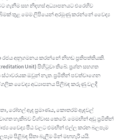
ගුවට ගැනීම සහ නිදහස් අධ්‍යාපනයට එරෙහිව
බිමක් තුළ මෙම ලිපියෙන් අරමුණු කරන්නේ වෛද්‍ය
යා රජය අනුගමනය කරන්නේ නිහඬ ප්‍රතිපත්තියකි.
itation Unit) පිහිටුවා තිබේ. ප්‍රශ්න සහගත
ිමය ස්ථාවරයක ඔවුන් නැත. ප්‍රමිතීන් පවත්වාගෙන
ලික වෛද්‍ය අධ්‍යාපනය පිලිබඳ කරුණු වලදී
ශ්‍යතා, රෝහල් ඇඳ ප්‍රමාණය, කොතරම් ඇඳවල්
ාගත හැකිබව විශ්වාස කෙරේ. මෙමඟින් අඩු ප්‍රමිතීන්
, රාජ්‍ය වෛද්‍ය පීඨ වලට එමඟින් එල්ල කරන බලපෑම
ෑම පිළිබඳ සිතා බැලීම මින් මඟහැරී යයි.