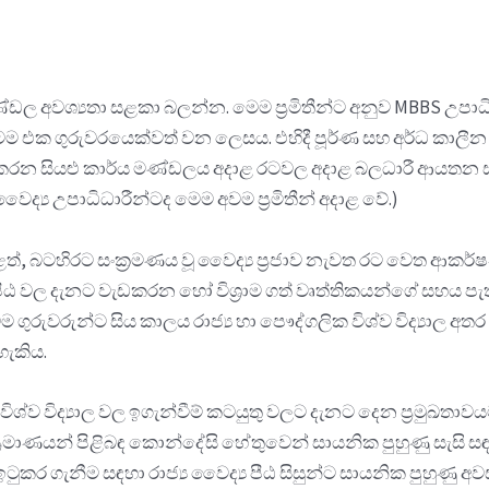
ණ්ඩල අවශ්‍යතා සළකා බලන්න. මෙම ප්‍රමිතීන්ට අනුව MBBS උපාධි 
කටම එක ගුරුවරයෙක්වත් වන ලෙසය. එහිදී පූර්ණ සහ අර්ධ කාලීන
 කරන සියළු කාර්ය මණ්ඩලය අදාළ රටවල අදාළ බලධාරී ආයතන සමඟ ලි
්‍ය උපාධිධාරීන්ටද මෙම අවම ප්‍රමිතීන් අදාළ වේ.)
ළත්, බටහිරට සංක්‍රමණය වූ වෛද්‍ය ප්‍රජාව නැවත රට වෙත ආක
ීඨ වල දැනට වැඩකරන හෝ විශ්‍රාම ගත් වෘත්තිකයන්ගේ සහය පැතීම
ෙම ගුරුවරුන්ට සිය කාලය රාජ්‍ය හා පෞද්ගලික විශ්ව විද්‍යාල
හැකිය.
 විශ්ව විද්‍යාල වල ඉගැන්වීම් කටයුතු වලට දැනට දෙන ප්‍රමුඛ
ඳ ප්‍රමාණයන් පිළිබඳ කොන්දේසි හේතුවෙන් සායනික පුහුණු සැසි සඳ
ටුකර ගැනීම සඳහා රාජ්‍ය වෛද්‍ය පීඨ සිසුන්ට සායනික පුහුණු අ