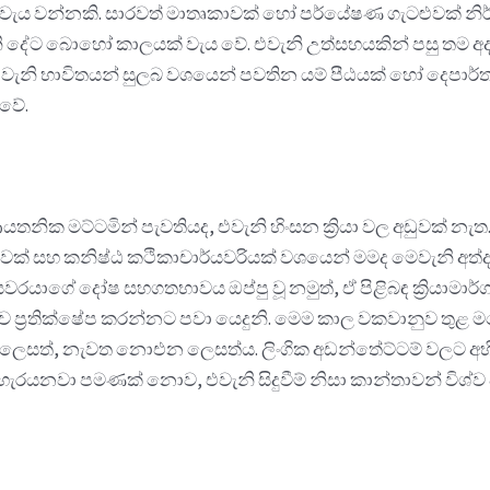
ලයක් වැය වන්නකි. සාරවත් මාතෘකාවක් හෝ පර්යේෂණ ගැටළුවක් නිර
ීම වැනි දේට බොහෝ කාලයක් වැය වේ. එවැනි උත්සහයකින් පසු ත
එවැනි භාවිතයන් සුලබ වශයෙන් පවතින යම් පීඨයක් හෝ දෙපාර්
 වේ.
ආයතනික මට්ටමින් පැවතියද, එවැනි හිංසන ක්‍රියා වල අඩුවක් න
වක් සහ කනිෂ්ඨ කථිකාචාර්යවරියක් වශයෙන් මමද මෙවැනි අත්දැක
යවරයාගේ දෝෂ සහගතභාවය ඔප්පු වූ නමුත්, ඒ පිළිබඳ ක්‍රියාමාර්
තාව ප්‍රතික්ෂේප කරන්නට පවා යෙදුනි. මෙම කාල වකවානුව තුළ
රයන ලෙසත්, නැවත නොඑන ලෙසත්ය. ලිංගික අඩන්තේට්ටම් වලට අභ
ාලය හැරයනවා පමණක් නොව, එවැනි සිදුවීම් නිසා කාන්තාවන් විශ