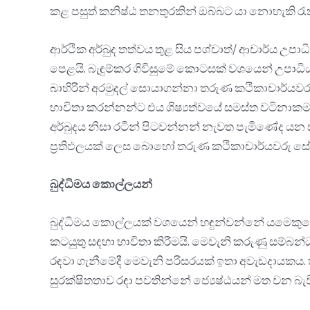
කළ පසුත් කනිෂ්ඨ තනතුරකින් ඔබ්බට යා නොහැකි රැකි
ආර්ථික අර්බුද තත්වය තුළ සිය පශ්චාත්/ ආචාර්ය උපා
පෙළයි. බැඳුම්කර ගිවිසුමේ කොටසක් වශයෙන් උපාධිය ල
බාහිරින් අරමුදල් සොයාගන්නා තරුණ කථිකාචාර්යවරුන්
භාවිතා කරන්නන්ට එය ශිෂ්‍යත්වයේ සමස්ත වටිනාකම
අර්බුදය නිසා රටින් පිටවන්නන් නැවත පැමිණේද යන 
ප්‍රතිඵලයක් ලෙස බොහෝ තරුණ කථිකාචාර්යවරු ස
බුද්ධිමය කොල්ලයන්
බුද්ධිමය කොල්ලයක් වශයෙන් හඳුන්වන්නේ යමෙකුග
කටයුතු සඳහා භාවිතා කිරීමයි. මෙවැනි කරුණු සම්බන
රඳවා ගැනීමේදී මෙවැනි පරිසරයක් ඉතා අවැඩදායකය.
සුරක්ෂිතතාව රඳා පවතින්නේ ජ්‍යෙෂ්ඨයන් මත වන බැව