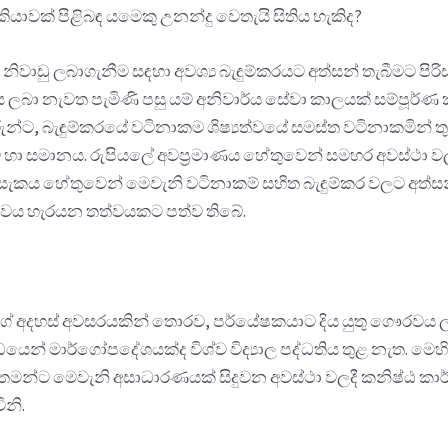
යාවක් පිළිබඳ යමෙකු උනන්දු වෙතැයි සිතිය හැකිද?
ධි නිවාඩු ලබාගැනීම සඳහා අවශ්‍ය බැඳුම්කරයට අත්සන් තැබීමට 
බා නැවත පැමිණි පසු යම් අනිවාර්ය සේවා කාලයක් සම්පූර්ණ කළ 
ට, බැඳුම්කරයේ වටිනාකම ශිෂ්‍යත්වයේ සමස්ත වටිනාකමින් තුනෙන්
 හා සමානය. රුපියලේ අවප්‍රමාණය හේතුවෙන් සමහර අවස්ථා ව
සැකය හේතුවෙන් මෙවැනි වටිනාකම් සහිත බැඳුම්කර වලට අත්සන්
ේවය හැරයන තත්වයකට පත්ව තිබේ.
ේ අදහස් අවසරයකින් තොරව, පර්යේෂකයාට දිය යුතු ගෞරවය 
්ධයෙන් මාර්ගෝපදේශයක්ද විශ්ව විද්‍යාල පද්ධතිය තුළ නැත. මෙ
 තමන්ට මෙවැනි අසාධාරණයක් සිදුවන අවස්ථා වලදී කනිෂ්ඨ කා
ිනි.