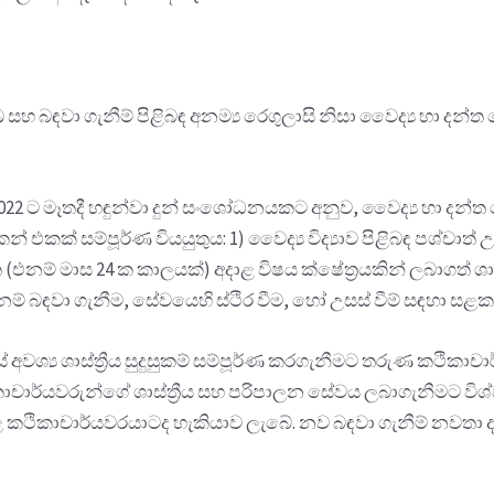
සහ බඳවා ගැනීම් පිළිබඳ අනම්‍ය රෙගුලාසි නිසා වෛද්‍ය හා දන්ත
8/2022 ට මෑතදී හඳුන්වා දුන් සංශෝධනයකට අනුව, වෛද්‍ය හා දන්ත
ෙන් එකක් සම්පූර්ණ වියයුතුය: 1) වෛද්‍ය විද්‍යාව පිළිබඳ පශ්චාත
ම් මාස 24 ක කාලයක්) අදාළ විෂය ක්ෂේත්‍රයකින් ලබාගත් ශාස්ත
ත්නම් බඳවා ගැනීම, සේවයෙහි ස්ථිර වීම, හෝ උසස් වීම් සඳහා
්‍ය ශාස්ත්‍රීය සුදුසුකම් සම්පූර්ණ කරගැනීමට තරුණ කථිකාචාර
චාර්යවරුන්ගේ ශාස්ත්‍රීය සහ පරිපාලන සේවය ලබාගැනීමට විශ්ව
දාළ කථිකාචාර්යවරයාටද හැකියාව ලැබේ. නව බඳවා ගැනීම් නවතා