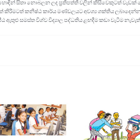
ොඳින් සිතා නොබලන ලද ප්‍රතිපත්ති වලින් කිසිවෙකුටත් වැඩක්
යටත් කිරීමටත් කනිෂ්ඨ කාර්ය මණ්ඩලයට අවශ්‍ය ශක්තිය ලබාදෙන්
ඨ ඇතුළු සමස්ත විශ්ව විද්‍යාල පද්ධතිය ළඟදීම කඩා වැටීම නැව