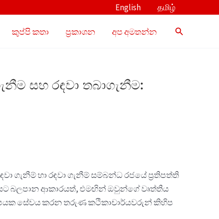
English
தமிழ்
Search
කුප්පි කතා
ප්‍රකාශන
අප අමතන්න
ගැනීම සහ රඳවා තබාගැනීම:
ා ගැනීම් හා රඳවා ගැනීම් සම්බන්ධ රජයේ ප්‍රතිපත්ති
ලයට බලපාන ආකාරයත්, එමඟින් ඔවුන්ගේ වෘත්තීය
ඨ කිහිපයක සේවය කරන තරුණ කථිකාචාර්යවරුන් කිහිප