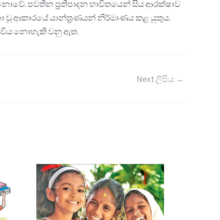
 නොවේ. පවතින ප්‍රතිපාදන භාවිතයෙන් සිය ආරක්ෂාව
නා වූ ආකාරයේ යාන්ත්‍රණයන් නිර්මාණය කළ යුතුය.
ැත්විය නොහැකි වනු ඇත.
Next ලිපිය
→