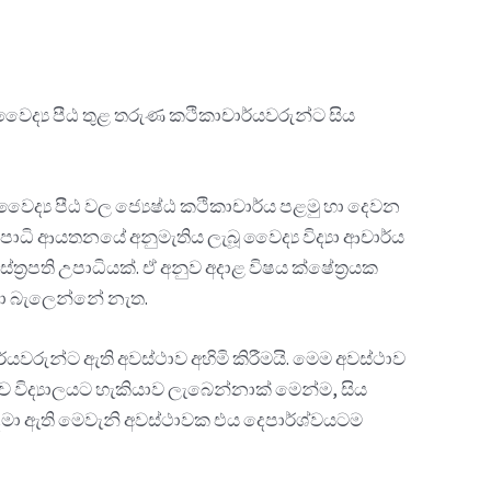
 වෛද්‍ය පීඨ තුළ තරුණ කථිකාචාර්යවරුන්ට සිය
 වෛද්‍ය පීඨ වල ජ්‍යෙෂ්ඨ කථිකාචාර්ය පළමු හා දෙවන
් උපාධි ආයතනයේ අනුමැතිය ලැබූ වෛද්‍ය විද්‍යා ආචාර්ය
්‍රපති උපාධියක්. ඒ අනුව අදාළ විෂය ක්ෂේත්‍රයක
 සළකා බැලෙන්නේ නැත.
්යවරුන්ට ඇති අවස්ථාව අහිමි කිරීමයි. මෙම අවස්ථාව
 විද්‍යාලයට හැකියාව ලැබෙන්නාක් මෙන්ම, සිය
 දමා ඇති මෙවැනි අවස්ථාවක එය දෙපාර්ශ්වයටම