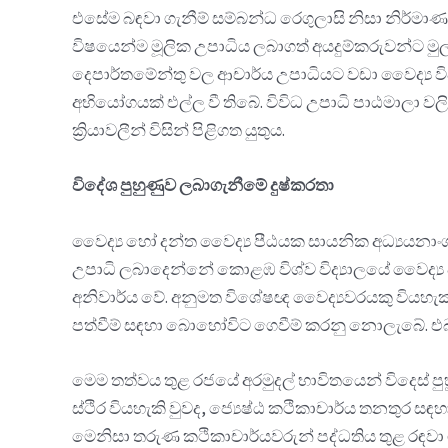
එසේම බඳවා ගැනීම් සම්බන්ධ රෙගුලාසි නිසා නිර්මා
විෂයෙන්ම මූලික උපාධිය ලබාගත් අයදුම්කරුවන්ට ම
දෙපාර්තමේන්තු වල ආචාර්ය උපාධියට වඩා වෛද්‍ය විද්
අභියෝගයක් එල්ල වී තිබේ. විවිධ උපාධි පාඨමාලා ව
ක්‍රියාවලීන් විසින් පිළිගත යුතුය.
විදේශ පුහුණුව ලබාගැනීමේ දුෂ්කරතා
වෛද්‍ය හෝ දන්ත වෛද්‍ය පීඨයක සායනික අධ්‍යයන
උපාධි ලබාදෙන්නේ කොළඹ විශ්ව විද්‍යාලයේ වෛද්‍ය 
අනිවාර්ය වේ. අනුමත විශේෂඥ වෛද්‍යවරයකු වියහැක
පත්වීම් සඳහා බොහෝවිට ගෙවීම් කරනු නොලැබේ. එබැව
මෙම තත්වය තුළ රජයේ අරමුදල් භාවිතයෙන් විදෙස් පුහ
ස්ථිර වියහැකි වුවද, ජ්‍යෙෂ්ඨ කථිකාචාර්ය තනතුර 
මෙනිසා තරුණ කථිකාචාර්යවරුන් පද්ධතිය තුළ රඳ