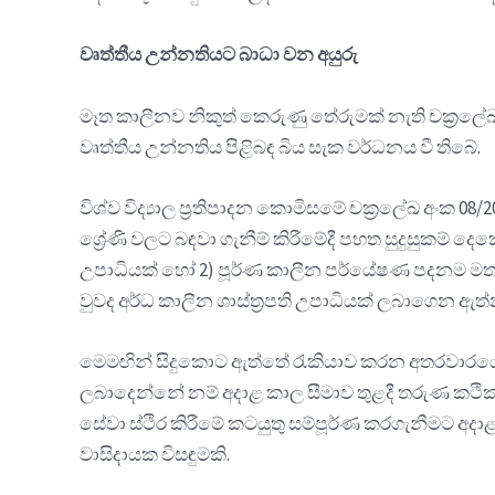
වෘත්තීය උන්නතියට බාධා වන අයුරු
මෑත කාලීනව නිකුත් කෙරුණු තේරුමක් නැති චක්‍රලේඛ 
වෘත්තීය උන්නතිය පිළිබඳ බිය සැක වර්ධනය වී තිබේ.
විශ්ව විද්‍යාල ප්‍රතිපාදන කොමිසමේ චක්‍රලේඛ අංක 0
ශ්‍රේණි වලට බඳවා ගැනීම් කිරීමේදී පහත සුදුසුකම් දෙක
උපාධියක් හෝ 2) පූර්ණ කාලීන පර්යේෂණ පදනම මත (එන
වුවද අර්ධ කාලීන ශාස්ත්‍රපති උපාධියක් ලබාගෙන ඇ
මෙමඟින් සිදුකොට ඇත්තේ රැකියාව කරන අතරවාරයේ අවශ
ලබාදෙන්නේ නම් අදාළ කාල සීමාව තුළදී තරුණ කථිකා
සේවා ස්ථිර කිරීමේ කටයුතු සම්පූර්ණ කරගැනීමට අ
වාසිදායක විසඳුමකි.