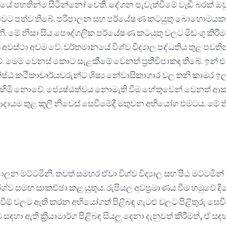
රාවලියේ පහතින්ම සිටින්නෝ වෙති. දේශන පැවැත්වීමේ වැඩි බරක
බවට පත්ව තිබේ. පරිපාලන සහ පර්යේෂණ කටයුතු බොහොමයකට ඔව
නි. මේ නිසා සිය පෞද්ගලික පර්යේෂණ කටයුතු වලට මිඩංගු කිරීම
ි අවස්ථා අවම වේ. වර්තමානයේ විශ්ව විද්‍යාල පද්ධතිය තුළ පවති
 වේ. මෙම වෙනස් කොට සැළකීමේ වෙනත් ප්‍රතිවිපාකද තිබේ. ඉන්
ිෂ්ඨ කථිකාචාර්යවරුන්ට ශිෂ්‍ය නේවාසිකාගාර වල තනි කාමර ඉල්ල
හිමි නොවේ. ජ්‍යෙෂ්ඨත්වය නොමැති වීම හේතුවෙන් වෙනත් ආක
යම තුළ කුලී නිවෙස් සෙවීමේදී මතුවන අභියෝග එමටය. මේ නිසා 
න මට්ටමිනි. තවත් සමහර ඒවා විශ්ව විද්‍යාල සහ පීඨ මට්ටමින් ව
ාර්ශ්ව සමඟ සාකච්ඡා කළ යුතුය. රුපියල අවප්‍රමාණය වීම හමුවේ
 වීම් වලට ඇති කරන අභියෝගත් පිළිබඳ ගැටළු වලට පිළිතුරු සෙවීමට 
 සඳහා ඇති ක්‍රියාමාර්ග පිළිබඳ සියලු දෙනා දැනුවත් කිරීමත්, ඒ