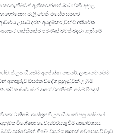
ධනය කරගැනීමටත් ඇතිකරන්නේ බාධාවකි. අදාළ
මට බොහෝදෙනා මැලි වෙති. එසේම සමහර
සා, ආචාර්ය උපාධි දරන අයදුම්කරුවන්ට අතිරේක
යනාංශයකට ශක්තියක්ම පමණක් බවත් බඳවා ගැනීමේ
ශ්චාත් උපාධියක්ම අපේක්ෂා කෙරේ. ලංකාවේ මෙම
ෙන් අනතුරුව වසරක විදේශ පුහුණුවක් ලැබීම
ුණ කථිකාචාර්යවරයාගේ වගකීමකි. මෙම විදෙස්
ඇතිකොට තිබේ. ශාස්ත්‍රපති උපාධියෙන් පසු සේවයේ
අනුමත විශේෂඥ වෛද්‍යවරයකු වීම අත්‍යාවශ්‍යය.
 බවට පත්වෙමින් තිබේ. වසර ගණනක් වෙහෙස වී වැඩ