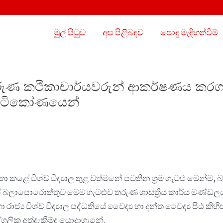
මුල් පිටුව
අප පිළිබඳව
පොදු මැදිහත්වීම්
තුළ තරුණ කථිකාචාර්යවරුන් ආකර්ෂණය කර
ෘෂ්ටිකෝණයෙන්
 කළේ විශ්ව විද්‍යාල තුළ වත්මනේ පවතින ශ්‍රම ගැටළු මෙන්ම, බඳව
ගේ බලාපොරොත්තුව මෙම ගැටළුව තරුණ ශාස්ත්‍රීය කාර්ය මණ්ඩ
 රාජ්‍ය විශ්ව විද්‍යාල පද්ධතියේ වෛද්‍ය හා දන්ත වෛද්‍ය පී
ගලික අත්දැකීම්ද යොදාගැනේ.