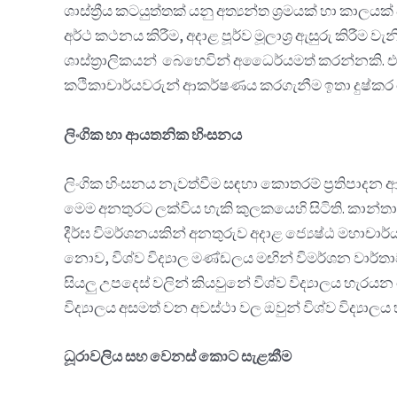
ශාස්ත්‍රීය කටයුත්තක් යනු අත්‍යන්ත ශ්‍රමයක් හා කා
අර්ථ කථනය කිරීම, අදාළ පූර්ව මූලාශ්‍ර ඇසුරු කිර
ශාස්ත්‍රාලිකයන් බෙහෙවින් අධෛර්යමත් කරන්නකි. 
කථිකාචාර්යවරුන් ආකර්ෂණය කරගැනීම ඉතා දුෂ්කර
ලිංගික හා ආයතනික හිංසනය
ලිංගික හිංසනය නැවත්වීම සඳහා කොතරම් ප්‍රතිපාදන 
මෙම අනතුරට ලක්විය හැකි කුලකයෙහි සිටිති. කාන්තා
දීර්ඝ විමර්ශනයකින් අනතුරුව අදාළ ජ්‍යෙෂ්ඨ මහාචාර්
නොව, විශ්ව විද්‍යාල මණ්ඩලය මඟින් විමර්ශන වාර්
සියලු උපදෙස් වලින් කියවුනේ විශ්ව විද්‍යාලය හැ
විද්‍යාලය අසමත් වන අවස්ථා වල ඔවුන් විශ්ව විද්‍ය
ධූරාවලිය සහ වෙනස් කොට සැළකීම