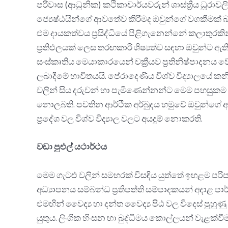
පරිවාස (ආධුනික) කථිකාචාර්යවරුන් ශාස්ත්‍රීය ධූ
ජ්‍යෙෂ්ඨයින්ගේ ආවතේව කිරීමද ඔවුන්ගේ වගකීමක් 
එම දායකත්වය ප්‍රසිද්ධියේ පිළිගැනෙන්නේ කලාතුරකි
ප්‍රතිඵලයක් ලෙස තරඟකාරී ශිෂ්‍යත්ව සඳහා ඔවුන්ට ඇත
සංස්කෘතිය මෙයාකාරයෙන් චක්‍රීයව ප්‍රතිනිෂ්පාදනය
ලබාදීමේ භාවිතයයි. පේරාදෙණිය විශ්ව විද්‍යාලයේ කන
වලින් සිය දරුවන් හා පැමිණෙන්නන්ට මෙම පහසුකම 
නොලබති. පවතින ආර්ථික අර්බුදය හමුවේ ඔවුන්ගේ ආදා
ප්‍රදේශ වල විශ්ව විද්‍යාල වලට අයදුම් නොකරති.
වඩා පුළුල් යථාර්ථය
මෙම ගැටළු වලින් සමහරක් විසඳිය යුත්තේ ඉහළම පරිපාල
අධ්‍යාපනය සම්බන්ධ ප්‍රතිපත්ති සම්පාදකයන් අදාළ ප
එමඟින් වෛද්‍ය හා දන්ත වෛද්‍ය පීඨ වල විදෙස් පුහුණු
යුතුය. ලිංගික හිංසන හා බුද්ධිමය කොල්ලයන් වැළක්වීම