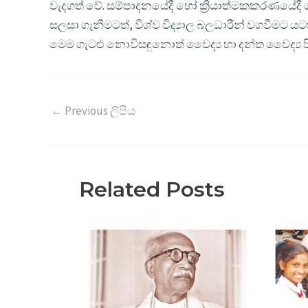
වැදගත් වේ. සම්පාදනයේදී හෝ ක්‍රියාත්මකකරණයේදී හ
සලසා ගැනීමටත්, විශ්ව විද්‍යාල බලධාරීන් වගවීමට 
මෙම ගැටළු නොවිසඳුනොත් වෛද්‍ය හා දන්ත වෛද්‍ය පී
←
Previous ලිපිය
Related Posts