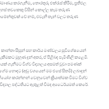
්මාණය කරගැනීම, තොරතුරු එක්රැස් කිරීම, ප්‍රතිඵල
ම අදහස් තවකෙකු විසින් කොල්ල කෑම තරුණ
තමේන්තුවක් වේ නම්, එවැනි තැන් වලට තරුණ
ැත. කාන්තා සිසුන් සහ කාර්ය මණ්ඩලය සුවිශේෂයෙන්
ීමකට මුහුණ දුන් අතර, ඒ පිළිබඳ පැමිණිලි කළෙමි.
ගයක් ගැනීමට විශ්ව විද්‍යාලය අසමත් වූවා පමණක්
 මගේම හොඳට (අඩු වශයෙන් මම එසේ සිතමි) ලබාදුන්
ියෝග කරන්නන් වෙනුවෙන් ක්‍රියාත්මක වීමට විශ්ව
්ව විද්‍යාල පද්ධතියට ඇතුළත් වීමද අධෛර්යමත් කෙරේ.