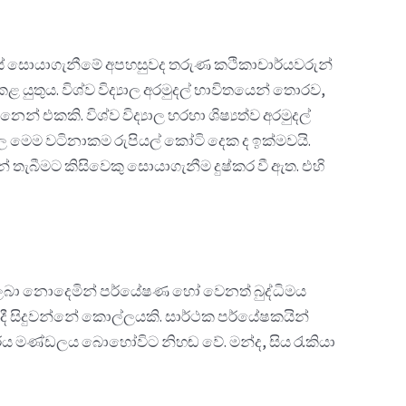
පිරිස් සොයාගැනීමේ අපහසුවද තරුණ කථිකාචාර්යවරුන්
යුතුය. විශ්ව විද්‍යාල අරමුදල් භාවිතයෙන් තොරව,
 එකකි. විශ්ව විද්‍යාල හරහා ශිෂ්‍යත්ව අරමුදල්
ල මෙම වටිනාකම රුපියල් කෝටි දෙක ද ඉක්මවයි.
 තැබීමට කිසිවෙකු සොයාගැනීම දුෂ්කර වී ඇත. එහි
ලබා නොදෙමින් පර්යේෂණ හෝ වෙනත් බුද්ධිමය
හිදී සිදුවන්නේ කොල්ලයකි. සාර්ථක පර්යේෂකයින්
ර්ය මණ්ඩලය බොහෝවිට නිහඬ වේ. මන්ද, සිය රැකියා