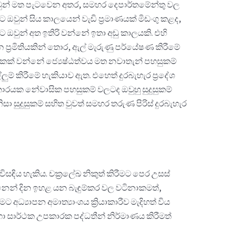
් ඔවුන් මත පැටවෙන අතර, සමහර දෙපාර්තමේන්තු වල
ුන් සිය කාලයෙන් වැඩි ප්‍රමාණයක් මිඩංගු කළද,
ට ඔවුන් අත ඉතිරි වන්නේ ඉතා අඩු කාලයකි. එහි
න ප්‍රමිතියකින් තොර, ඇල් මැරුණු පර්යේෂණ කිරීමේ
 එකක් වන්නේ ජ්‍යෙෂ්ඨත්වය මත නවාතැන් පහසුකම්
ුම් කිරීමේ හැකියාව ඇත. එහෙත් දුරබැහැර ප්‍රදේශ
ාරයක නේවාසික පහසුකම් වලටද ඔවුහු සුදුසුකම්
සුදුසුකම් සහිත වුවත් සමහර තරුණ පිරිස් දුරබැහැර
ිසඳිය හැකිය. චක්‍රලේඛ නිකුත් කිරීමට පෙර උසස්
 දිනෙන් දින ඉහළ යන බැඳුම්කර වල වටිනාකමත්,
අධ්‍යාපන අමාත්‍යාංශය ක්‍රියාකාරීව මැදිහත් විය
 සඳහා සාර්ථක උපකාරක පද්ධතීන් නිර්මාණය කිරීමත්