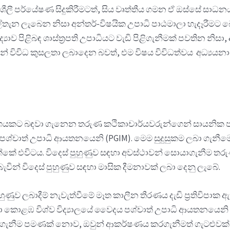
ණශීලී පර්යේෂණ සිදුකිරීමටත්, සිය වෘත්තීය ගමන ඒ ඔස්සේ සා
ුල්තැන ලැබෙන නිසා අන්තර්-විෂයික උපාධි පාඨමාලා හැදෑරී
‍යාව පිළිබඳ ශාස්ත්‍රපති උපාධියට වැඩි පිළිගැනීමක් පවතින නි
ලින් විවිධ කුසලතා ලබාදෙන බවත්, එම විෂය විවිධත්වය අධ්‍ය
ාංශයකට බඳවා ගැනෙන තරුණ කථිකාචාර්යවරුන්ගෙන් සායනික ප
පශ්චාත් උපාධි ආයතනයෙනි (PGIM). මෙම සුදුසුකම ලබා ගැනීම
්කේ එවිටය. විදෙස් පුහුණුව සඳහා අවස්ථාවන් සොයාගැනීම තර
ින් විදෙස් පුහුණුව සඳහා මාසික දීමනාවක් ලබා දෙනු ලැබේ.
ුණුව ලබාදීම් නැවැත්වීමේ මෑත කාලීන තීරණය දැඩි ප්‍රතිවිපාක 
සඳහා කොළඹ විශ්ව විද්‍යාලයේ වෛද‍ය පශ්චාත් උපාධි ආයතනයෙනි 
වා ගැනීම පමණක් නොව, ඔවුන් ආකර්ෂණය කරගැනීමත් ගැටළුවක්