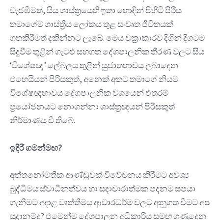
වැජඹීමත්, සිය ශාස්ත්‍රයෙහි ඉතා හොඳින් පිහිටි පිරිස
තමාගේම ශාස්ත්‍රීය ලෝකය තුළ සංවෘත ජීවිතයක්
ගතකිරීමත් දකින්නට ලැබේ. මෙය චක්‍රාකාරව දිගින් දිගටම
සිදුවීම තුළින් ගැටළු සහගත දේශපාලනික තීරණ වලට සිය
‘විශේෂඥ’ ලේබලය තුළින් සුජාතභාවය ලබාදෙන
එහෙයියන් පිරිසකුත්, අනෙක් අතට තමාගේ නියම
විශේෂඥභාවය දේශපාලනික වශයෙන් එතරම්
ප්‍රයෝජනයට නොගන්නා ශාස්ත්‍රඥයන් පිරිසකුත්
නිර්මාණය වී තිබේ.
ඉදිරි
ගමන්මඟ
?
අත්තනෝමතික ආණ්ඩුවක් විවේචනය කිරීමට අවශ්‍ය
බුද්ධිමය ස්වාධීනත්වය හා සදාචාරාත්මක පදනම සපයා
ගැනීමට අදාළ වෘත්තීමය ආචාරධර්ම වලට අනුගත වීමට අප
සූදානම්ද? එමෙන්ම දේශපාලන අධිකාරිය සමඟ ගණුදෙනු