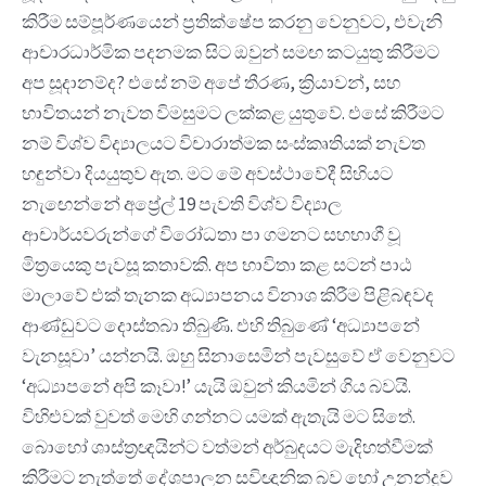
කිරීම සම්පූර්ණයෙන් ප්‍රතික්ෂේප කරනු වෙනුවට, එවැනි
ආචාරධාර්මික පදනමක සිට ඔවුන් සමඟ කටයුතු කිරීමට
අප සූදානම්ද? එසේ නම් අපේ තීරණ, ක්‍රියාවන්, සහ
භාවිතයන් නැවත විමසුමට ලක්කළ යුතුවේ. එසේ කිරීමට
නම් විශ්ව විද්‍යාලයට විචාරාත්මක සංස්කෘතියක් නැවත
හඳුන්වා දියයුතුව ඇත. මට මේ අවස්ථාවේදී සිහියට
නැඟෙන්නේ අප්‍රේල් 19 පැවති විශ්ව විද්‍යාල
ආචාර්යවරුන්ගේ විරෝධතා පා ගමනට සහභාගී වූ
මිත්‍රයෙකු පැවසූ කතාවකි. අප භාවිතා කළ සටන් පාඨ
මාලාවේ එක් තැනක අධ්‍යාපනය විනාශ කිරීම පිළිබඳවද
ආණ්ඩුවට දොස්තබා තිබුණි. එහි තිබුණේ ‘අධ්‍යාපනේ
වැනසූවා’ යන්නයි. ඔහු සිනාසෙමින් පැවසුවේ ඒ වෙනුවට
‘අධ්‍යාපනේ අපි කෑවා!’ යැයි ඔවුන් කියමින් ගිය බවයි.
විහිළුවක් වුවත් මෙහි ගන්නට යමක් ඇතැයි මට සිතේ.
බොහෝ ශාස්ත්‍රඥයින්ට වත්මන් අර්බුදයට මැදිහත්වීමක්
කිරීමට නැත්තේ දේශපාලන සවිඥානික බව හෝ උනන්දුව