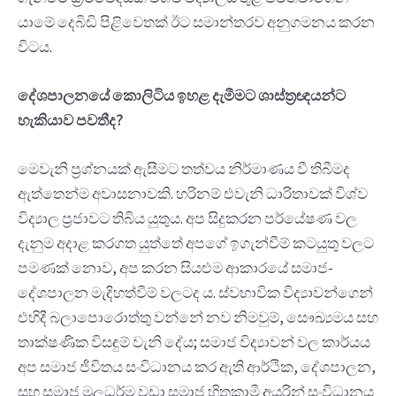
යාමේ දෙබිඩි පිළිවෙතක් ඊට සමාන්තරව අනුගමනය කරන
විටය.
දේශපාලනයේ
කොලිටිය
ඉහළ
දැමීමට
ශාස්ත්
රඥයන්ට
හැකියාව
පවතීද
?
මෙවැනි ප්‍රශ්නයක් ඇසීමට තත්වය නිර්මාණය වී තිබීමද
ඇත්තෙන්ම අවාසනාවකි. හරිනම් එවැනි ධාරිතාවක් විශ්ව
විද්‍යාල ප්‍රජාවට තිබිය යුතුය. අප සිදුකරන පර්යේෂණ වල
දැනුම අදාළ කරගත යුත්තේ අපගේ ඉගැන්වීම් කටයුතු වලට
පමණක් නොව, අප කරන සියළුම ආකාරයේ සමාජ-
දේශපාලන මැදිහත්වීම් වලටද ය. ස්වභාවික විද්‍යාවන්ගෙන්
එහිදී බලාපොරොත්තු වන්නේ නව නිමවුම්, සෞඛ්‍යමය සහ
තාක්ෂණික විසඳුම් වැනි දේය; සමාජ විද්‍යාවන් වල කාර්යය
අප සමාජ ජීවිතය සංවිධානය කර ඇති ආර්ථික, දේශපාලන,
සහ සමාජ මූලධර්ම වඩා සමාජ හිතකාමී අයුරින් සංවිධානය