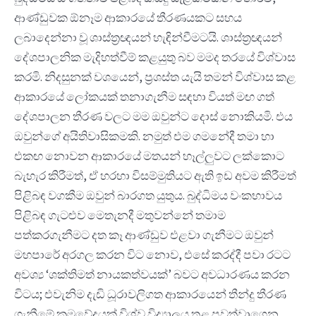
ආණ්ඩුවක ඕනෑම ආකාරයේ තීරණයකට සහය
ලබාදෙන්නා වූ ශාස්ත්‍රඥයන් හැඳින්වීමටයි. ශාස්ත්‍රඥයන්
දේශපාලනික මැදිහත්වීම් කළයුතු බව මමද තරයේ විශ්වාස
කරමි. නිදසුනක් වශයෙන්, ප්‍රශස්ත යැයි තමන් විශ්වාස කළ
ආකාරයේ ලෝකයක් තනාගැනීම සඳහා වියත් මඟ ගත්
දේශපාලන තීරණ වලට මම ඔවුන්ට දොස් නොකියමි. එය
ඔවුන්ගේ අයිතිවාසිකමකි. නමුත් එම ගමනේදී තමා හා
එකඟ නොවන ආකාරයේ මතයන් හෑල්ලුවට ලක්කොට
බැහැර කිරීමත්, ඒ හරහා විසම්මුතියට ඇති ඉඩ අවම කිරීමත්
පිළිබඳ වගකීම ඔවුන් බාරගත යුතුය. බුද්ධිමය වංකභාවය
පිළිබඳ ගැටළුව මෙතැනදී මතුවන්නේ තමාම
පත්කරගැනීමට දත කෑ ආණ්ඩුව එළවා ගැනීමට ඔවුන්
මහපාරේ අරගල කරන විට නොව, එසේ කරද්දී පවා රටට
අවශ්‍ය ‘ශක්තිමත් නායකත්වයක්’ බවට අවධාරණය කරන
විටය; එවැනිම දැඩි ධූරාවලිගත ආකාරයෙන් තීන්දු තීරණ
ගැනීමේ ක්‍රමවේදයක් විශ්ව විද්‍යාලය තුළ පවත්වාගෙන