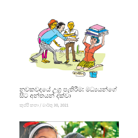
නවකවදයේ උග්‍ර පැතිරීම: මධ්‍යයන්ගේ
සිට අන්තයන් දක්වා
කුප්පි කතා
/
මාර්තු 30, 2021