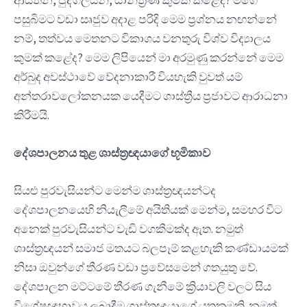
පසුබිමට වඩා සෘජුව අදාළ පරිදි මෙම ප්‍රශ්නය නඟන්නේ
නම්, තත්වය මෙතනට විකාශය වනතුරු විශ්ව විද්‍යාලය
කුමක් කළේද? මෙම ලිපියෙන් මා අරමුණු කරන්නේ මෙම
අර්බුද අවස්ථාවේ වේදනාකාරී වියහැකි වුවත් යම්
අන්තරාවලෝකනයක යෙදීමට ශාස්ත්‍රීය ප්‍රජාවට ආරාධනා
කිරීමයි.
දේශපාලනය
තුළ
ශාස්ත්
රඥයාගේ
භූමිකාව
සියළු පුරවැසියන්ට මෙන්ම ශාස්ත්‍රඥයන්ටද
දේශපාලනයෙහි නියැලීමේ අයිතියක් මෙන්ම, සමහර විට
අනෙක් පුරවැසියන්ට වැඩි වගකීමක්ද ඇත. නමුත්
ශාස්ත්‍රඥයන් සමාජ මතයට බලපෑම් කළහැකි කණ්ඩායමක්
නිසා ඔවුන්ගේ තීරණ වඩා ප්‍රවේසමෙන් ගතයුතු වේ.
දේශපාලන මට්ටමේ තීරණ ගැනීමේ ක්‍රියාවලි වලට සිය
විශේෂඥභාවය ලබාදීම ශාස්ත්‍රඥයාගේ යුතුකමකි. නමුත්