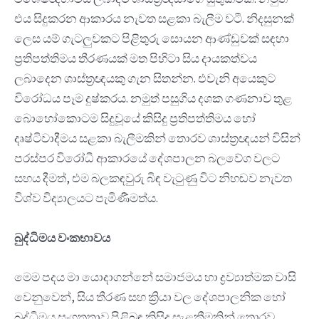
එය සිදුකරන ආකාරය නැවත සළකා බැලීම වටී. නිදසුනක්
ලෙස යම් ගැටලුවකට පිළිතුරු සොයන ආණ්ඩුවක් සඳහා
ප්‍රතිපත්තිමය තීරණයක් මත පිහිටා සිය දායකත්වය
ලබාදෙන ශාස්ත්‍රඥයකු ගැන සිතන්න. එවැනි අයෙකුට
විරෝධය පෑම දුෂ්කරය. නමුත් පසුගිය දශක ගණනාව තුළ
බොහෝකොටම සිදුවූයේ කිසිදු ප්‍රතිපත්තිමය හෝ
දෘෂ්ටිවාදීමය සළකා බැලීමකින් තොරව ශාස්ත්‍රඥයන් විසින්
පරස්පර විරෝධී ආකාරයේ දේශපාලන බලවේග වලට
සහය දීමත්, එම බලකඳවුරු බිඳ වැටුණු විට නිහඬව නැවත
විශ්ව විද්‍යාලයට පැමිණීමත්ය.
බුද්ධිමය
වංකභාවය
මෙම පදය මා යොදාගන්නේ සමාජමය හා ද්‍රව්‍යාත්මක වාසි
වෙනුවෙන්, සිය තීරණ සහ ක්‍රියා වල දේශපාලනික හෝ
බුද්ධිමය සංගතතාව පිළිබඳ කිසිදු සැළකීමකින් තොරව,