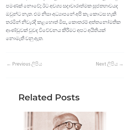
පමණක් නොවේ; ඊට අවශ්‍ය සදාචාරාත්මක සුජතභාවයද
ඔවුන්ට නැත. එම නිසා අධ්‍යාපනේ අපි කෑ කොටස හැකි
තරමින් නිවැරදි කළහොත් මිස, කොතරම් අත්තනෝමතික
ආණ්ඩුවක් වුවද විවේචනය කිරීමට අපට අයිතියක්
නොමැති වනු ඇත.
←
Previous ලිපිය
Next ලිපිය
→
Related Posts