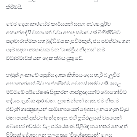
කිරීමයි.
මෙම දෙයාකාරයේම කාර්යයන් සඳහා අවශ්‍ය පූර්ව
කොන්දේසි වශයෙන් වඩා හොඳ සමාජයක් බිහිකිරීමට
සදාචාරාත්මක සහ බුද්ධිමය කැපවීමකුත්, එය පවත්වාගෙන
යෑම සඳහා අත්‍යාවශ්‍ය වන ‘ශාස්ත්‍රීය නිදහස’ නම්
වටාපිටාවත් යන දෙක තිබිය යුතු වේ.
නමුත් ලංකාවේ පසුගිය දශක කිහිපය දෙස හැරී බැලූවිට
පෙනෙන්නේ මීට හාත්පසින්ම වෙනස් තත්වයකි. ඉහළ
මට්ටමේ පර්යේෂණ සිදුකරන ශාස්ත්‍රඥයන්ට බොහෝවිට
දේශපාලනික ආරාධනා ලැබෙන්නේ නැත. එම නිසාම
එවැනි ශාස්ත්‍රඥයන් සාමාන්‍යයෙන් දේශපාලනය ගැන වැඩි
මනාපයක් දක්වන්නේද නැත. එහි ප්‍රතිඵලයක් වශයෙන්
බොහෝ අවස්ථා වල පර්යේෂණ පිළිබඳ හය හතර නොදත්
පිරිසක් දේශපාලන තලය තුළ ‘විශේෂඥයන්’ ලෙස