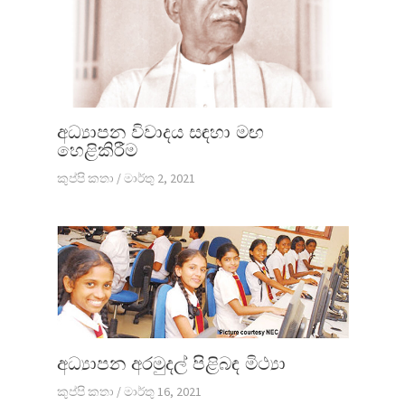
අධ්‍යාපන විවාදය සඳහා මඟ
හෙළිකිරීම
කුප්පි කතා
/
මාර්තු 2, 2021
අධ්‍යාපන අරමුදල් පිළිබඳ මිථ්‍යා
කුප්පි කතා
/
මාර්තු 16, 2021