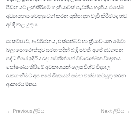
පීඩනයට ලක්කිරීමේ හැකියාවක් පැවතිය හැකිය. එසේම
අධ්‍යාපනය වෙනුවෙන් කරන ප්‍රතිපාදන වැඩි කිරීමටද හඬ
අවදි කළ යුතුය.
සාකච්ඡාව, ආවර්ජනය, එක්සත්බව හා ක්‍රියාව යන මේවා
බලාපොරොත්තුව සමඟ තදින් බැඳී පවතී. අපේ අධ්‍යාපන
පද්ධතියේ ඉදිරිය රඳා පවතින්නේ විචාරාත්මක විඥානය
පෝෂණය කිරීමේ අවකාශයන් ලෙස විශ්ව විද්‍යාල
රැකගැනීමට අප අපේ ශිෂ්‍යයන් සමඟ එක්ව කටයුතු කරන
ආකාරය මතය.
←
Previous ලිපිය
Next ලිපිය
→