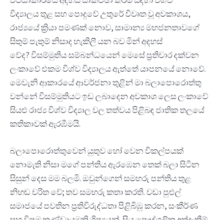
විද්‍යාලය තුළ සහ පොදුවේ උතුරේ විවෘත වූ අවකාශය,
රාජ්‍යයේ ක්‍රියා පමණක් නොව, සාමාන්‍ය මහජනතාවගේ
සිතුම් පැතුම් නිසාද හැකිලී යන බව මින් අදහස්
වේද? විසම්මුතිය සම්බන්ධයෙන් මෙසේ ප්‍රතිචාර දක්වන
ලංකාවේ එකම විශ්ව විද්‍යාලය ඇත්තේ යාපනයේ නොවේ.
මෙවැනි ආකාරයේ ආවර්ජනා තුළින් මා බලාපොරොත්තු
වන්නේ විසම්මුතියට ඉඩ ලබාදෙන අවකාශ ලෙස ලංකාවේ
සියළු රාජ්‍ය විශ්ව විද්‍යාල වල තත්වය පිළිබඳ ජාතික තලයේ
කතිකාවක් ඇරඹීමයි.
බලාපොරොත්තුවෙන් යුතුව හෝ වෙන විකල්පයක්
නොමැති නිසා මගේ පන්තිය ඇරඹෙන තෙක් බලා සිටින
සිසුන් දෙස මම බලමි. ඔවුන්ගෙන් සමහරු පන්තිය තුළ
නිහඬ චරිත වේ; තව සමහරු කතා කරති. වඩා පුළුල්
සමාජයේ පවතින ප්‍රතිවිරුද්ධතා පිළිබිඹු කරන, සංකීර්ණ
සහ විෂම කණ්ඩායමකි ශිෂ්‍යයන්. සිය පෞද්ගලික අත්දැකීම්