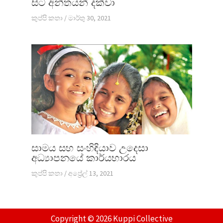
සිට අන්තයන් දක්වා
කුප්පි කතා
/
මාර්තු 30, 2021
සාමය සහ සංහිඳියාව උදෙසා
අධ්‍යාපනයේ කාර්යභාරය
කුප්පි කතා
/
අප්‍රේල් 13, 2021
Copyright © 2026 Kuppi Collective