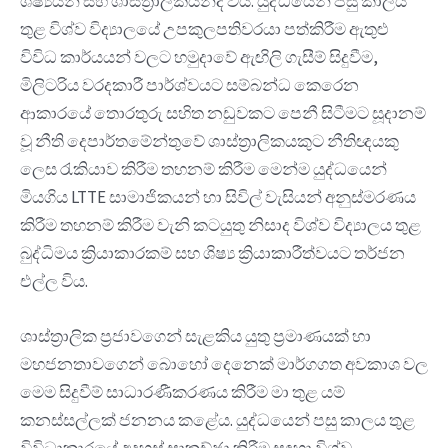
ශිෂ්‍යයන් සහ ශාස්ත්‍රාලිකයන්ද විය. යුද්ධයෙන් පසු කාලය
තුළ විශ්ව විද්‍යාලයේ උපකුලපතිවරයා පත්කිරීම ඇතුළු
විවිධ කාර්යයන් වලට හමුදාවේ ඇඟිලි ගැසීම් සිදුවීම,
මිලිටරිය වරදකාරී පාර්ශ්වයට සම්බන්ධ කෙරෙන
ආකාරයේ තොරතුරු සහිත නඩුවකට පෙනී සිටීමට සූදානම්
වූ නීති දෙපාර්තමේන්තුවේ ශාස්ත්‍රාලිකයකුට නීතිඥයකු
ලෙස රැකියාව කිරීම තහනම් කිරීම මෙන්ම යුද්ධයෙන්
මියගිය LTTE සාමාජිකයන් හා සිවිල් වැසියන් අනුස්මරණය
කිරීම තහනම් කිරීම වැනි කටයුතු නිසාද විශ්ව විද්‍යාලය තුළ
බුද්ධිමය ක්‍රියාකාරකම් සහ ශිෂ්‍ය ක්‍රියාකාරීත්වයට තර්ජන
එල්ල විය.
ශාස්ත්‍රාලික ප්‍රජාවගෙන් සැළකිය යුතු ප්‍රමාණයක් හා
මහජනතාවගෙන් බොහෝ දෙනෙක් මාර්ගගත අවකාශ වල
මෙම සිදුවීම් සාධාරණීකරණය කිරීම මා තුළ යම්
කනස්සල්ලක් ජනනය කළේය. යුද්ධයෙන් පසු කාලය තුළ
විවිධාකාරයේ අදහස් සාකච්ඡා කිරීම සඳහා විශ්ව