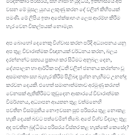
මර්දනකාරී පරිසරය, සහ ගාසා හි යුද්ධය, ඉතිහාසයේ අප
වසන මේ මූසල යුගය ලකුණු කරන දේ වලින් කිහිපයක්
පමණි. මේ ලිපිය ඉතා අපේක්ෂාභංග ලෙස ආරම්භ කිරීම
හැර වෙන විකල්පයක් නොමැත.
අප බොහෝ දෙනෙකු විශ්වාස කරන පරිදි අධ්‍යාපනය යනු
අප තුළ විචාරාත්මක විඥානයක් වර්ධනය කරන, බලය
දරන්නන්ට සත්‍යය ප්‍රකාශ කර සිටීමට අනුබල දෙන,
දේශපාලන හා ආර්ථික පද්ධති වලින් ජනනය කරන්නා වූ
අසමානතා සහ බැහැර කිරීම් පිළිබඳ ප්‍රශ්න නැඟීමට උනන්දු
කරවන දෙයකි. එහෙත් සමානාත්මතාව අරමුණු කරගත්
වෙනසක් ඇතිකිරීමට තුඩුදෙන ආකාරයේ විචාරාත්මක
විමර්ශනය, අධ්‍යාපන ආයතන තුළ වත්මනෙහි
පවතින විසම්මුතිය නොඉවසන සුළු පරිසරය තුළ නොකළ
හැකි දෙයක් බවට පත්වෙමින් තිබේ. අපේ විශ්ව විද්‍යාල තුළ
අද පවතින බුද්ධිමය පරිසරය විස්තර කළ හැක්කේ කෙසේද?