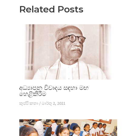
Related Posts
අධ්‍යාපන විවාදය සඳහා මඟ
හෙළිකිරීම
කුප්පි කතා
/
මාර්තු 2, 2021