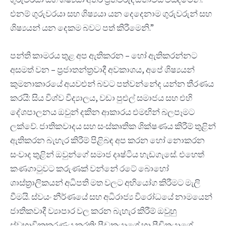
එනම් ගුරුවරයා සහ ශිෂ්‍යයා යන දෙදෙනාම ගුරුවරුන් සහ
ශිෂ්‍යයන් යන දෙකම බවට පත් කිරීමෙනි.”
පන්ති කාමරය තුළ අප ඇතිකරන – හෝ ඇතිකරන්නට
අසමත් වන – ප්‍රජාතන්ත්‍රවාදී අවකාශය, අපේ ශිෂ්‍යයන්
කුමනාකාරයේ අයවළුන් බවට පත්වන්නේද යන්න තීරණය
කරයි: සිය විශ්ව විද්‍යාලය, වඩා පුළුල් සමාජය සහ එහි
දේශපාලනය ඔවුන් දකින ආකාරය එමඟින් බලපෑමට
ලක්වේ. ජාතිකවාදය සහ සංස්කෘතික ශික්ෂණය කිරීම් තුළින්
ඇතිකරන බැහැර කිරීම් පිළිබඳ අප කරන හෝ නොකරන
සංවාද තුළින් ඔවුන්ගේ සමාජ දෘෂ්ටිය හැඩගැසේ. එහෙත්
කණගාටුවට කරුණක් වන්නේ රටේ බොහෝ
ශාස්ත්‍රාලිකයන් අධිපති මත වලට අභියෝග කිරීමට මැලි
වීමයි. ස්වයං නීර්ණයේ සහ අධිරාජ්‍ය විරෝධයේ නාමයෙන්
ජාතිකවාදී ව්‍යාපාර වල කරන බැහැර කිරීම් ඔවුහු
ස්වභාවිකකරණය කරති; පීඩකයාගේ හා පීඩිතයාගේ