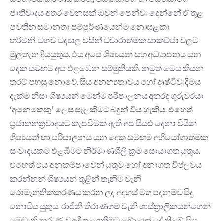
ජාතිවාදය අතර වෙනසක් ඔවුන් පෙන්වා දෙන්නේ ඒ තුළ
පවතින සමානතා සම්පූර්ණයෙන්ම නොසළකා
හරිමිනි. විශ්ව විද්‍යාල විසින් විචාරාත්මක සාකච්ඡා වලට
මුල්තැන දියයුතුය. එය අපේ ශිෂ්‍යයන් සහ අධ්‍යාපනය යන
දෙක සමඟම අප එළඹෙන සම්මුතියකි. නමුත් මෙය කියන
තරම් පහසු නොවේ. සිය අනන්‍යතාවය හෝ දෘෂ්ටිවාදීමය
දැක්ම නිසා ශිෂ්‍යයන් මෙන්ම පරිපාලනය අතරද ගුරුවරයා
‘අනෙකෙකු’ ලෙස සැලකීමට බඳුන් විය හැකිය. එහෙත්
ප්‍රජාතන්ත්‍රවාදයට කැපවීමක් ඇති අප සියළු දෙනා විසින්
ශිෂ්‍යයන් හා පරිපාලනය යන දෙක සමඟම අභියෝගාත්මක
සංවාදයකට එළඹීමට නිර්මාණශීලී ක්‍රම සොයාගත යුතුය.
එහෙත් එය අනුකම්පාවෙන් යුතුව හෝ අනාගත විප්ලවය
කරන්නන් ශිෂ්‍යයන් තුළින් තැනීම වැනි
රොමෑන්තිකකරණය කරන ලද අදහස් මත පදනම්ව සිදු
නොවිය යුතුය. රාජිනී තිරාණගම වැනි ශාස්ත්‍රාලිකයන්ගෙන්
මෙවැනි කරුණු වලදී ඉගෙනීමට බොහෝ දේ තිබේ. සිය