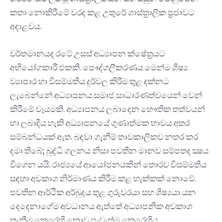
කතා නොකිරීමේ වරද කළ උතුරේ ශාස්ත්‍රාලික ප්‍රජාවට
අදාළවය.
වර්තමානයද රටේ උසස් අධ්‍යාපන ක්ෂේත්‍රයට
අභියෝගකාරී එකකි. පෞද්ගලීකරණය මෙන්ම ශිෂ්‍ය
ව්‍යාපාර හා විසම්මතිය දුර්වල කිරීම තුළ දක්නට
ලැබෙන්නේ අධ්‍යාපනය සමාජ සාධාරණත්වයෙන් වෙන්
කිරීමේ වෑයමකි. අධ්‍යාපනය ලබාදෙන භෞතික තත්වයන්
හා ලබාදිය හැකි අධ්‍යාපනයේ ගුණාත්මක භාවය අතර
සම්බන්ධයක් ඇත. බඳවා ගැනීම් තාවකාලිකව නතර කර
දමා තිබේ; බුද්ධි ගලනය නිසා පවතින මානව සම්පතද ක්‍ෂය
වීගෙන යයි. රාජ්‍යයේ ආයෝජනයකින් තොරව විසම්මතිය
සඳහා අවකාශ නිර්මාණය කිරීම කළ හැක්කක් නොවේ.
පවතින ආර්ථික අර්බුදය තුළ ගුරුවරයා සහ ශිෂ්‍යයා යන
දෙදෙනාගේම අවධානය ඇත්තේ අධ්‍යාපනික අවකාශ
තැනීම කෙරෙහි නොව පැවැත්ම කෙරෙහිය.