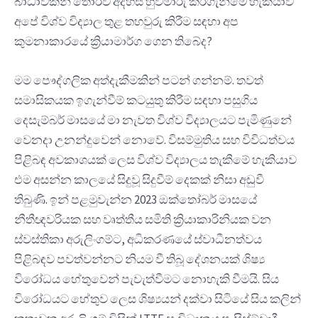
බාධාවකින් තොරව අදහස් හුවමාරු කරගැනීමේ හැකියාව
අපේ විශ්ව විද්‍යාල තුළ තහවුරු කිරීම සඳහා අප
කුමනාකාරයේ ක්‍රියාමාර්ග ගෙන තිබේද?
මම පෞද්ගලික අත්දැකීමකින් පටන් ගන්නම්. තවත්
සමාසිකයක ඉගැන්වීම් කටයුතු කිරීම සඳහා පසුගිය
දෙසැම්බර් මාසයේ මා නැවත විශ්ව විද්‍යාලයට පැමිණුනේ
වෙනදා උනන්දුවෙන් නොවේ. විසම්මුතිය සහ විවිධත්වය
පිළිබඳ අවකාශයක් ලෙස විශ්ව විද්‍යාලය තැකීමේ හැකියාව
එම අසන්න කාලයේ සිදුවූ සිදුවීම් දෙකක් නිසා අඩුවී
තිබුණි. ඉන් පළමුවැන්න 2023 ඔක්තෝබර් මාසයේ
නීතීඥවරියක සහ වෘත්තීය සමිති ක්‍රියාකාරිනියක වන
ස්වස්තිකා අරුලිංගම්ට, අධිකරණයේ ස්වාධීනත්වය
පිළිබඳව පවත්වන්නට නියම වී තිබූ දේශනයක් ශිෂ්‍ය
විරෝධය හේතුවෙන් පැවැත්වීමට නොහැකි වීමයි. සිය
විරෝධයට හේතුව ලෙස ශිෂ්‍යයන් දක්වා සිටියේ සිය කලින්