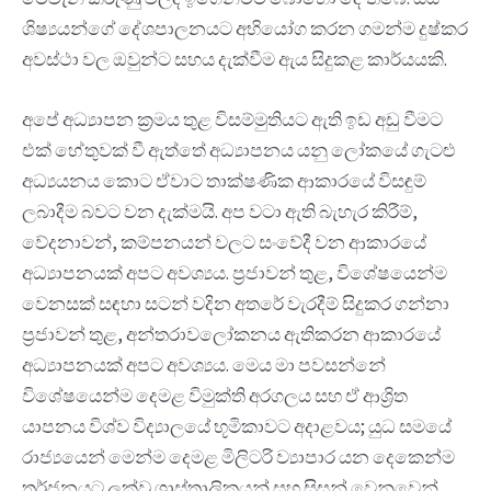
ශිෂ්‍යයන්ගේ දේශපාලනයට අභියෝග කරන ගමන්ම දුෂ්කර
අවස්ථා වල ඔවුන්ට සහය දැක්වීම ඇය සිදුකළ කාර්යයකි.
අපේ අධ්‍යාපන ක්‍රමය තුළ විසම්මුතියට ඇති ඉඩ අඩු වීමට
එක් හේතුවක් වී ඇත්තේ අධ්‍යාපනය යනු ලෝකයේ ගැටළු
අධ්‍යයනය කොට ඒවාට තාක්ෂණික ආකාරයේ විසඳුම්
ලබාදීම බවට වන දැක්මයි. අප වටා ඇති බැහැර කිරීම්,
වේදනාවන්, කම්පනයන් වලට සංවේදී වන ආකාරයේ
අධ්‍යාපනයක් අපට අවශ්‍යය. ප්‍රජාවන් තුළ, විශේෂයෙන්ම
වෙනසක් සඳහා සටන් වදින අතරේ වැරදීම් සිදුකර ගන්නා
ප්‍රජාවන් තුළ, අන්තරාවලෝකනය ඇතිකරන ආකාරයේ
අධ්‍යාපනයක් අපට අවශ්‍යය. මෙය මා පවසන්නේ
විශේෂයෙන්ම දෙමළ විමුක්ති අරගලය සහ ඒ ආශ්‍රිත
යාපනය විශ්ව විද්‍යාලයේ භූමිකාවට අදාළවය; යුධ සමයේ
රාජ්‍යයෙන් මෙන්ම දෙමළ මිලිටරි ව්‍යාපාර යන දෙකෙන්ම
තර්ජනයට ලක්වූ ශාස්ත්‍රාලිකයන් සහ සිසුන් වෙනුවෙන්