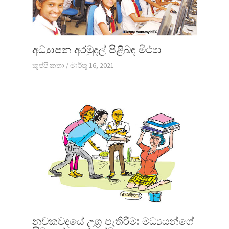
අධ්‍යාපන අරමුදල් පිළිබඳ මිථ්‍යා
කුප්පි කතා
/
මාර්තු 16, 2021
නවකවදයේ උග්‍ර පැතිරීම: මධ්‍යයන්ගේ