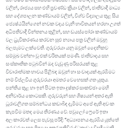
වලින්, රාජ්‍යය සහ එහි ප්‍රචණ්ඩ ක්‍රියා වලින්, ජාතිවාදී මාධ්‍ය
සහ දේශපාලන කණ්ඩායම් වලින්, විශ්ව විද්‍යාලය තුළ සිය
ජ්‍යෙෂ්ඨයින්ගෙන් නවක වදය වැනි භාවිතයන් හරහා උගත්
අධිපතිවාදී චින්තනය තුළින්, සහ ඩයස්පෝරා කණ්ඩායම්
වල ධ්‍රැවීකරණය කරවන සුළු න්‍යාය පත්‍ර වලින් ඔවුහු
බලපෑමට ලක්වෙති. ගුරුවරයා යනු ඔවුන් දෛනිකව
සම්මුඛ වන්නා වූ එක් චරිතයක් පමණි. ජාතිවාදය සහ
සංස්කෘතික පටුබවින් ඔද වැඩුණු පරිසරයක් තුළ
විචාරාත්මක භාවය පිළිබඳ ඔවුන් හා සංවාදයක් ඇරඹීමට
නම් විප්ලවීය ගුරුවරයා අමතර වෙහෙසක් ගත යුතුය.
පන්තිය තුළ හා ඉන් පිටත ඉතා දුෂ්කර සාකච්ඡා මෙහි
අනිවාර්ය කොටසකි. ගුරුවරුන් සහ ශිෂ්‍යයන් අතර ඇති
ධූරාවලිගත සම්බන්ධය කඩාබිඳ දැමීමට අපේ ඇති අවංක
කැපවීම මතද මෙය තීරණය වේ. පවුලෝ ෆ්‍රෙරේ ඉතා
අලංකාරවත් ලෙස පැවසූ පරිදි: “අධ්‍යාපනය ඇරඹිය යුත්තේ
ගුරුවරයා සහ ශිෂ්‍යයා අතර ප්‍රතිවිරුද්ධතාවය විසඳීමෙනි.