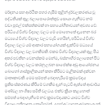
මර්දනය සහ ආර්ථික පහර ගැසීම් තුළින් දුර්වලකරණය වූ
පද්ධතියක් තුළ බලාපොරොත්තුව සොයා ගැනීමට නම්
වඩා පුළුල් එක්සත්කමක් හා සහයෝගීතාවයන් අවශ්‍ය වේ.
පරිධියේ විශ්ව විද්‍යාල වලට මේ මොහොතේ දැනෙන බර
මධ්‍යයේ විශ්ව විද්‍යාල වලට වැඩි හෙයින්, පරිධියේ විශ්ව
විද්‍යාල වලට යම් ආකාර සහයෝගයක් දැක්වීම මධ්‍යයේ
විශ්ව විද්‍යාල වල වගකීමකි. එකම විශ්ව විද්‍යාලයක් තුළ පීඨ
අතර පවතින වෙනස්කම් මෙන්ම, බස්නාහිර පලාතෙන් පිට
විශ්ව විද්‍යාල වලට කරනු ලබන සාපේක්ෂ අඩු ආයෝජනය
බොහෝ ශාස්ත්‍රාලිකයන් කතා කිරීමට මැලිකමක් දක්වන
මාතෘකාවකි. මෙම සම්පත් බෙදාහැරීමේ ක්‍රමවේදය
ප්‍රතිසංස්කරණය කිරීමේ වගකීම දැන් පැටවී ඇත්තේ ආචාර්ය
මණ්ඩල හා ශිෂ්‍ය සමිති වලටය. එක්ව ක්‍රියා කළහොත්
සම්පත් බෙදාගැනීමේ නව ක්‍රමවේදයකට යාමට විශ්ව
විද්‍යාල ප්‍රතිපාදන කොමිසමත්, උසස් අධ්‍යාපන අමාත්‍යංශයත්