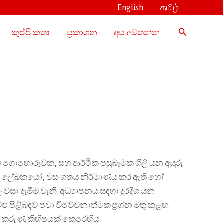
English
தமிழ்
Search
කුප්පි කතා
ප්‍රකාශන
අප අමතන්න
මඩ ගොහොරුවක, සහ ආර්ථික පසුබෑමක ගිලී යන අයුරු
කොලමේ ලේඛකයෝ, වසංගතය නිර්මාණය කර ඇති හෝ
වසා දැමීම වැනි අධ්‍යාපනය සඳහා දුරදිග යන
ු පිළිබඳව පවා විවේචනාත්මක ප්‍රශ්න මතු කළහ.
 කරුණු කිහිපයක් කෙරෙහිය.