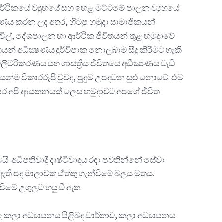
ආර්ථිකයේ ව්‍යුහයේ සහ ඉහළ මට්ටමේ පාලන ව්‍යුහයේ
ක්ෂණය කරන ලද අතර, හිටපු හමුදා සාමාජිකයන්
ිල්, දේශපාලන හා ආර්ථික ජීවිතයන් තුළ හමුදාවේ
යන් අධීක්‍ෂණය දුර්විපාක නොලබාම සිදු කිරීමට හැකි
ටරිකරණය සහ ශාස්ත්‍රීය ජීවිතයේ අධීක්‍ෂණය වැඩි
න්ම විකාරරූපී වුවද, පුදුම උපදවන සුළු නොවේ. එම
පෙර අපි ආයතනයක් ලෙස හමුදාවට අපගේ ජීවිත
. අධිපතිවාදී දෘෂ්ටිවාදය රඳා පවතින්නේ සේවා
ී ඇති පද මාලාවක ඒත්තු ගැන්වීමේ බලය මතය.
වීමේ උගුලට හසු වී ඇත.
කලා අධ්‍යාපනය පිළිබඳ වාර්තාව, කලා අධ්‍යාපනය