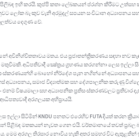
 පිලිබඳ ඉඟි කරයි. කුප්පි කතා ලේඛකයන් ප්රශ්න කිරීමට උත්සහ
ට ලෝක බැංකුව වැනි අරමුදල් සපයන සංවිධාන අධ්‍යාපනය සහ 
කූලත්වය දෙගුණ වේ.
බෙන්නේ අවිනිශ්චිතතාවය මතය. එය ප්‍රජාතන්ත්‍රීකරණය සඳහා නව කැ
වීමකි. අධිපතිවාදී ක්‍ෂේත්‍රය ග්‍රහණය කරගන්නා ලෙස ඉල්ලා සිටි ග්‍
තිසංස්කරණයන්හි බොහෝ නිර්දේශ පැන නගින්නේ අධ්‍යාපනය සහ 
දහස් අධ්‍යාපනය, සමාජ විද්‍යාත්මක සහ දේශපාලනික කරුණු ව
ා – එනම් විෂයමාලා සහ අධ්‍යාපනික ප්‍රතිසංස්කරණවලට ප්‍රතිචා
ආධිපත්‍යවාදී අරගලයක අභිප්‍රායයි.
 ඉල්ලා සිටිමින් KNDU පනතට එරෙහිව FUTA දියත් කරන ක්‍රියා
පිළිබඳ මතකයන් නැවත ගෙන එයි. වර්තමානයේ තවත් ප්‍රබල බලවේග
 ය. මෙම අරගල තිරසාර නොවිය හැකි අතර සමහර විට ඇතුළතින්