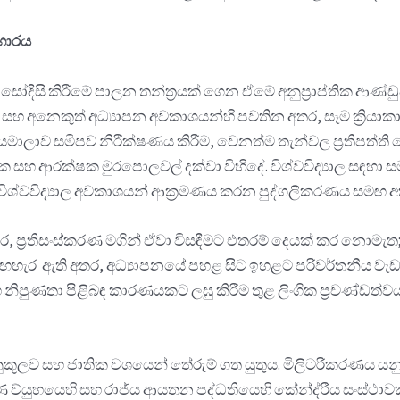
යභාරය
ෝදිසි කිරීමේ පාලන තන්ත්‍රයක් ගෙන ඒමේ අනුප්‍රාප්තික ආ
ළ සහ අනෙකුත් අධ්‍යාපන අවකාශයන්හි පවතින අතර, සෑම ක්‍රි
ාව සමීපව නිරීක්ෂණය කිරීම, වෙනත්ම තැන්වල ප්‍රතිපත්ති කෙට
 බාධක සහ ආරක්ෂක මුරපොලවල් දක්වා විහිදේ. විශ්වවිද්‍යාල සඳ
ශ්වවිද්‍යාල අවකාශයන් ආක්‍රමණය කරන පුද්ගලීකරණය සමඟ අත්
, ප්‍රතිසංස්කරණ මගින් ඒවා විසඳීමට එතරම් දෙයක් කර නොමැත; ඒ 
න මඟහැර ඇති අතර, අධ්‍යාපනයේ පහළ සිට ඉහළට පරිවර්තනීය ව
 නිපුණතා පිළිබඳ කාරණයකට ලඝු කිරීම තුළ ලිංගික ප්‍රචණ්ඩ
කූලව සහ ජාතික වශයෙන් තේරුම් ගත යුතුය. මිලිටරීකරණය යනු 
කරණ ව්යුහයෙහි සහ රාජ්ය ආයතන පද්ධතියෙහි කේන්ද්රීය සංස්ථාව