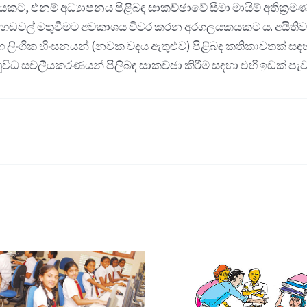
රගලයකට, එනම් අධ්‍යාපනය පිළිබඳ සාකච්ඡාවේ සීමා මායිම් අති
සියලු හඬවල් මතුවීමට අවකාශය විවර කරන අරගලයකයකට ය. අයිත
සහ ලිංගික හිංසනයන් (නවක වදය ඇතුළුව) පිළිබඳ කතිකාවතක් 
විධ සචලීයකරණයන් පිලිබඳ සාකච්ඡා කිරීම සඳහා එහි ඉඩක් පැවත