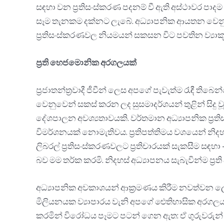
සඳහා වන ප්‍රතිසංස්කරණ පදනම් වී ඇති අස්ථාවර පාදම
සෑම තැනකම දක්නට ලැබේ. අධ්‍යාපනික ආයතන වෙනුව
ප්‍රතිසංස්කරණවල නියමයන් සකසන විට පවතින ව්‍යා
ප්‍රති හෙජමොනික අරගලයක්
ප්‍රජාතන්ත්‍රවාදී ජීවීන් ලෙස අපගේ පැවැත්ම රැඳී ති
වෙනුවෙන් සකස් කරන ලද සුසමාදර්ශයන් තුළින් සිදු වූ මතු
දේශපාලන අවශ්‍යතාවයකි. වර්තමාන අධ්‍යාපනික ප්‍ර
විමර්ශනයක් නොමැතිවය. ප්‍රතිපත්තිමය වශයෙන් නි
ලිබරල් ප්‍රතිසංස්කරණවලට ප්‍රතිචාරයක් සැකසීම සඳහ
බව මම තර්ක කරමි. නිදහස් අධ්‍යාපනය සැබැවින්ම ප්‍රති 
අධ්‍යාපනික අවකාශයන් ආක්‍රමණය කිරීම නවත්වන ලෙස
මිලියනයක ව්‍යාපාරය වැනි අපගේ ඓතිහාසික අරගලයන් 
කරමින් විරෝධය පෑමට පටන් ගෙන ඇත: ඒ ගුරුවරුන්