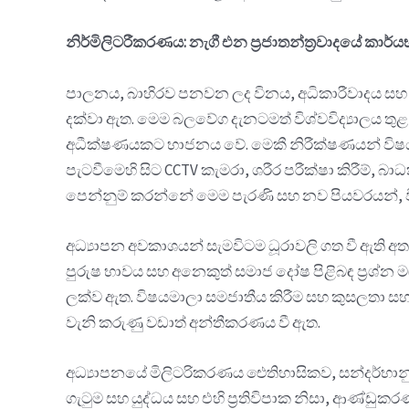
නිර්මිලිටරීකරණය: නැගී එන ප්‍රජාතන්ත්‍රවාදයේ කාර්
පාලනය, බාහිරව පනවන ලද විනය, අධිකාරීවාදය සහ ස
දක්වා ඇත. මෙම බලවේග දැනටමත් විශ්වවිද්‍යාලය තු
අධීක්ෂණයකට භාජනය වේ. මෙකී නිරීක්ෂණයන් විෂයමාල
පැටවීමෙහි සිට CCTV කැමරා, ශරීර පරීක්ෂා කිරීම්,
පෙන්නුම් කරන්නේ මෙම පැරණි සහ නව පියවරයන්, වි
අධ්‍යාපන අවකාශයන් සැමවිටම ධූරාවලි ගත වී ඇති අතර
පුරුෂ භාවය සහ අනෙකුත් සමාජ දෝෂ පිළිබඳ ප්‍රශ්
ලක්ව ඇත. විෂයමාලා සමජාතීය කිරීම සහ කුසලතා සහ
වැනි කරුණු වඩාත් අන්තීකරණය වී ඇත.
අධ්‍යාපනයේ මිලිටරිකරණය ඓතිහාසිකව, සන්දර්භානු
ගැටුම සහ යුද්ධය සහ එහි ප්‍රතිවිපාක නිසා, ආණ්ඩු