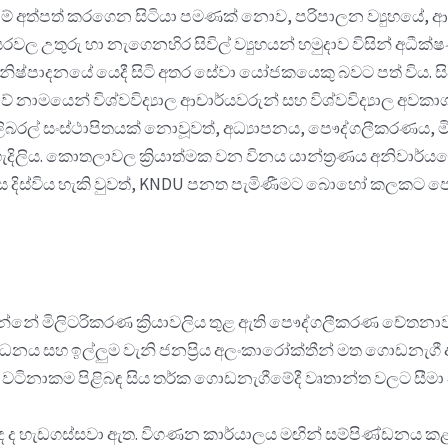
 ඉඩම් අත්පත් කරගෙන සිටියා පමණක් නොව, පරිපාලන ව්‍යුහයේ, 
රවල උතුරු හා නැගෙනහිර සිවිල් ව්‍යුහයන් හමුදාව විසින් අධී
නිෂ්පාදනයේ යෙදී සිටි අතර සේවා යෝජකයෙකු බවට පත් විය. සිව
නාමයෙන් විශ්වවිද්‍යාල ආචාර්යවරුන් සහ විශ්වවිද්‍යාල අවකාශ
ිබරල් සංස්ථාපිතයක් නොවූවත්, අධ්‍යාපනය, පෞද්ගලීකරණය, මිලි
ිලිය. කොතලාවල ක්‍රියාත්මක වන විනය යාන්ත්‍රණය අනිවාර්යයෙ
ලෙස දිස්විය හැකි වුවත්, KNDU පනත පැමිණීමට බොහෝ කලකට 
්නේ මිලිටරිකරණ ක්‍රියාවලි‍ය තුළ ඇති පෞද්ගලීකරණ චේතනාවයි
 සාධනය සහ ඉල්ලුම වැනි ජනප්‍රිය අලංකාරෝක්තීන් මත ගොඩනැග
නයේ වටිනාකම පිළිබඳ සිය තර්ක ගොඩනැගීමේදී වෘතාන්ත වලට සීමා 
ද ද හැඩගස්සවා ඇත. විගණන කාර්යාලය මඟින් සම්පිණ්ඩනය කළ 