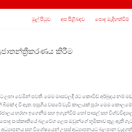
මුල් පිටුව
අප පිළිබඳව
පොදු මැදිහත්වීම්
‍රජාතන්ත්‍රීකරණය කිරීම
 ලඟා වෙමින් පවතී. මෙම මාසවලදී රට කොවිඩ් අර්බුදය නම් 
සටන් බිමක් ද වී ඇත. පසුගිය වසරේ වැඩි කාලයක් පුරා මෙම 
ජාලය හරහා ඉගෙනීම සහ ඉගැන්වීම් හෝ පාසල් සහ විශ්වවිද්‍යාල 
 පොදු සංස්කෘතියේ බලවේග ලෙස ඔවුන්ගේ භූමිකාව තුළ ඇති ගැටළ
අධ්‍යාපනය සහ විශේෂයෙන් උසස් අධ්‍යාපනයට බලපාන වැදගත්