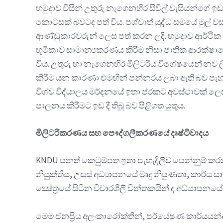
හමුදාව විසින් උතුරු නැගෙනහිර සිවිල් වැසියන්ගේ
කොටසක් බවටද පත් විය. පශ්චාත් යුද්ධ සමයේ මුල් වස
ආණ්ඩුකාරවරුන් ලෙස පත් කරන ලදී. හමුදාව ආර්ථික 
භූමිකාව සාමාන්‍යකරණය කිරීම නිසා ජාතික ආරක්ෂාවේ 
විය. උතුරු හා නැගෙනහිර මිලිටරිය විශේෂයෙන් නව ල
කිරීම යන කාරණා එමඟින් පන්නරය ලබා ඇති බව පැහැද
විශ්ව විද්යාලය මර්දනයේ ඉතා ප්රකට අවස්ථාවක් 
පාලනය කිරීමට ඉඩ දී තිබූ බව පිළිගත යුතුය.
මිලිටරිකරණය සහ පෞද්ගලීකරණයේ දෘෂ්ටිවාදය
KNDU පනත් කෙටුම්පත ඉතා පැහැදිලිව පෙන්නුම් කරන
නියුක්තිය, උසස් අධ්‍යාපනයේ මෘදු නිපුණතා, කාර්ය
ක්‍ෂේත්‍රයේ සිටින විචාරශීලී චින්තකයින් ද අධ්යාප
මෙම ජනප්‍රිය අලංකාරෝක්තීන්, පර්යේෂණ කාර්යයන්