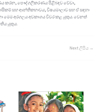
ක්‍රමණය කරන, පෞද්ගලීකරණය පිළිබඳව වේවා,
ිවාසිකම් සහ ආන්තිකභාවය, විෂයමාලාව සහ ඒ සඳහා
සඳහා මෙම අරගලය අවකාශය විවර කළ යුතුය. වෙනත්
ිය යුතුය.
Next ලිපිය
→