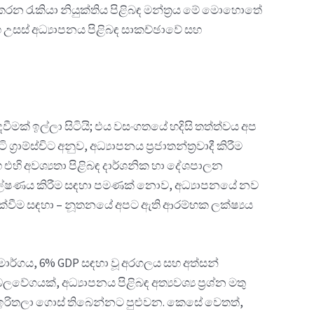
 කරන රැකියා නියුක්තිය පිළිබඳ මන්ත්‍රය මේ මොහොතේ
උසස් අධ්‍යාපනය පිළිබඳ සාකච්ඡාවේ සහ
ඳවීමක් ඉල්ලා සිටියි; එය වසංගතයේ හදිසි තත්ත්වය අප
රාම්ස්චිට අනුව, අධ්‍යාපනය ප්‍රජාතන්ත්‍රවාදී කිරීම
එහි අවශ්‍යතා පිළිබඳ දාර්ශනික හා දේශපාලන
ිශ්ලේෂණය කිරීම සඳහා පමණක් නොව, අධ්‍යාපනයේ නව
ර දැක්වීම සඳහා – නූතනයේ අපට ඇති ආරම්භක ලක්ෂ්‍යය
මාර්ගය, 6% GDP සඳහා වූ අරගලය සහ අත්සන්
යක්, අධ්‍යාපනය පිළිබඳ අත්‍යවශ්‍ය ප්‍රශ්න මතු
 ඉරිතලා ගොස් තිබෙන්නට පුළුවන. කෙසේ වෙතත්,