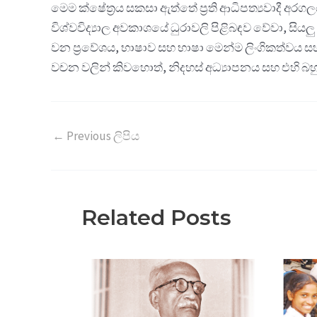
මෙම ක්ෂේත්‍රය සකසා ඇත්තේ ප්‍රති ආධිපත්‍යවාදී අ
විශ්වවිද්‍යාල අවකාශයේ ධුරාවලි පිළිබඳව වේවා, 
වන ප්‍රවේශය, භාෂාව සහ භාෂා මෙන්ම ලිංගිකත්වය 
වචන වලින් කිවහොත්, නිදහස් අධ්‍යාපනය සහ එහි බහු
←
Previous ලිපිය
Related Posts