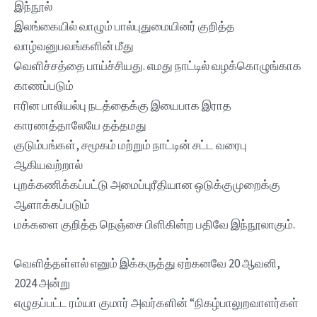
இந்நூல்
இலங்கையில் வாழும் பால்புதுமையினர் குறித்த
வாழ்வனுபவங்களின் மீது
வெளிச்சத்தை பாய்ச்சியது. எமது நாட்டில் வழக்கொழுங்காக
காணப்படும்
ஈரின பாலியல்பு நடத்தைக்கு இயைபாக இராத
காரணத்தாலேயே தத்தமது
குடும்பங்கள், சமூகம் மற்றும் நாட்டின் சட்ட வரைபு
ஆகியவற்றால்
புறக்கணிக்கப்பட்டு அமைப்புரீதியான ஒடுக்குமுறைக்கு
ஆளாக்கப்படும்
மக்களை குறித்த நெஞ்சை பிளிகின்ற பதிவே இந்நூலாகும்.
வெளித்தள்ளல் எனும் இக்கருத்து ஏற்கனவே 20 ஆவனி,
2024 அன்று
எழுதப்பட்ட ரம்யா குமார் அவர்களின் “நிகழ்பாலுறவாளர்கள்