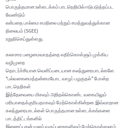
பொருத்தமான உள்ளடக்கம் பாடநெறியில் ஈடுபடுத்தப்பட
வேண்டும்
என்பதை பால்மை சமநிலை மற்றும் சமத்துவத்துக்கான
நிலையம் (SGEE)
உறுதிசெய்துள்ளது.
கலாசார பழைமைவாதத்தை எதிர்கொள்ளும் முக்கிய
வழிமுறை
தொடர்ச்சியான வெளிப்படையான கலந்துரையாடல்களே.
“பல்வகைமைத்தன்மையோட வாழப் பழகுதல்” போன்ற
பாடநெறிகள்
இத்தேவையை மிகவும் அறிதல்கொண்ட வகையிலும்
மரியாதைக்குரியதாகவும் மேற்கொள்கின்றன. இவ்வாறான
கலந்துரையாடல்கள் பொருத்தமான உள்ளடக்கங்களை
பாடத்திட்டங்களில்
இணைப்பதன் மூலம் வகுப்பறைகளிலும் மேற்கொள்ளலாம்.