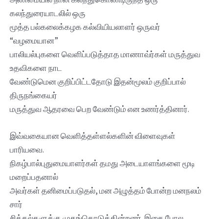
கலந்துரையாடலில் ஒரு
மூத்த பல்கலைக்கழக கல்வியியலாளர் ஒருவர்
“வழமையான”
பாலியல்புகளை வெளிப்படுத்தாத மாணாவ்ர்கள் மருத்துவ
உதவிகளை நாட
வேண்டுமென குறிப்பிட்டதோடு இதன்மூலம் குறிப்பால்
திருநங்கையர்
மருத்துவ ஆதரவை பெற வேண்டும் என உணர்த்தினார்.
இவ்வகையான வெளித்தள்ளல்களின் விளைவுகள்
பாரியவை.
நிகழ்பால்புதுமையாளர்கள் தமது அடையாளங்களை மூடி
மறைப்பதனால்
அவர்கள் தனிமைப்படுதல், மன அழுத்தம் போன்ற மனநலம்
சார்
சிக்கல்களுக்கு முகங்கொடுக்கின்றனர். இதை போல