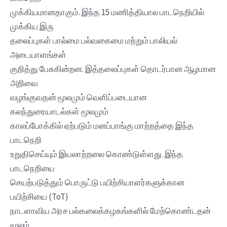
முக்கியமானதாகும். இந்த 15 மணித்தியால பாடநெறியில்
முக்கிய இரு
தலைப்புகள் பால்மை பல்வகைமை மற்றும் பாலியல்
அடையாளங்கள்
குறித்து பேசுகின்றன. இத்தலைப்புகள் தொடர்பான ஆழமான
அறிவை
வழங்குவதன் மூலமும் வெளிப்படையான
கலந்துரையாடல்கள் மூலமும்
காலப்போக்கில் ஏற்படும் மனப்பாங்கு மாற்றத்தை இந்த
பாடநெறி
உறுதிசெய்யும் இயலாற்றலை கொண்டுள்ளது. இந்த
பாடநெறியை
செயற்படுத்தும் பொருட்டு பயிற்சியாளர்களுக்கான
பயிற்சியை (ToT)
நாடளாவிய அரச பல்கலைக்கழகங்களில் மேற்கொண்டதன்
மூலம்