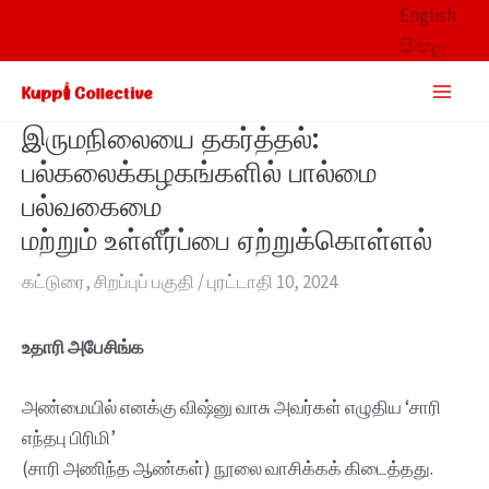
Skip
English
to
සිංහල
content
Main
Men
இருமநிலையை தகர்த்தல்:
பல்கலைக்கழகங்களில் பால்மை
பல்வகைமை
மற்றும் உள்ளீர்ப்பை ஏற்றுக்கொள்ளல்
கட்டுரை
,
சிறப்புப் பகுதி
/
புரட்டாதி 10, 2024
உதாரி அபேசிங்க‌
அண்மையில் எனக்கு விஷ்னு வாசு அவர்கள் எழுதிய ‘சாரி
எந்தபு பிரிமி’
(சாரி அணிந்த ஆண்கள்) நூலை வாசிக்கக் கிடைத்தது.