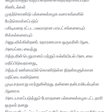
ஊழியர்களும் வகுப்பறைகளில் எதிர்நோக்கப்படும்
கிண்டல்கள்
முதற்கொண்டு பல்கலைக்கழக வளாகங்களில்
மேற்கொள்ளப்படும்
பகிடிவதை உட்பட பலவாறான பாரபட்சங்களையும்
சிக்கல்களையும்
அனுபவிக்கின்றனர். உதாரணமாக ஒருவரின் ஆடை
அமைப்பை வைத்து
அந்நபரின் பெறுமானம் மற்றும் கல்வியியல் அடைவை
மதிப்பிடுவதானது,
அந்நபர் உண்மையில் கொண்டுள்ள திறன்களுக்கான
மதிப்பை கண்டுணர
முடியாதவாறு மாற்றுகின்றது. தன்னை தன்பாலியல்புள்ள
ஆணாக
அடையாளப்படுத்தும் பேராதனை பல்கலைக்கழக பட்டதாரி
ஒருவர் தனது