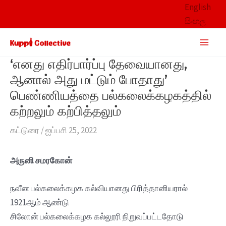
Skip
English
to
සිංහල
content
Main
Men
‘எனது எதிர்பார்ப்பு தேவையானது,
ஆனால் அது மட்டும் போதாது’
பெண்ணியத்தை பல்கலைக்கழகத்தில்
கற்றலும் கற்பித்தலும்
கட்டுரை
/
ஐப்பசி 25, 2022
அருனி சமரகோன்
நவீன பல்கலைக்கழக கல்வியானது பிரித்தானியரால்
1921ஆம் ஆண்டு
சிலோன் பல்கலைக்கழக கல்லூரி நிறுவப்பட்டதோடு