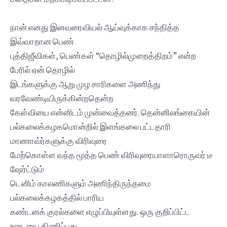
நான் எனது இனவரைவியல் ஆய்வுக்காக சந்தித்த
இவ்வாறான பெண்
புத்திஜீவிகள், பெண்கள் “தொழில்முறைத்திறம்” என்ற
பேரில் ஏன் தொழில்
இடங்களுக்கு ஆறு முழ சாரிகளை அணிந்து
வரவேண்டியிருக்கின்றதென்ற
கேள்வியை என்னிடம் முன்வைத்தனர். தென்னிலங்கையின்
பல்கலைக்கழகமொன்றில் இளங்கலை பட்டதாரி
மாணாவ்ர்களுக்கு விரிவுரை
மேற்கொள்ள வந்த மூத்த பெண் விரிவுரையாளாரொருவர் டீ
ஷேர்ட்டும்
டெனிம் காலணிகளும் அணிந்திருந்தமை
பல்கலைக்கழகத்தில் பாரிய
கண்டனக் குரல்களை எழுப்பியுள்ளது. ஒரு குறிப்பிட்ட
உடையை திணிப்பது