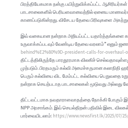
பிரத்தியேகமாக நன்கு பயிற்றுவிக்கப்பட்ட ஆசிரிய
பாடசாலைகளில் பெரியளவானவற்றில் ஏனைய மாணவர்களை
காணப்படுகின்றது. விசேடய தேவை பிரிவுகளை அகற்று
இவ் வகையான நன்றாக அறியப்பட்ட யதார்த்தங்களை கர
உருவாக்கப்படவும் வேண்டிய தேவை வரலாம்” எனும் ஜனா
behind%E2%80%9D-president-calls-for-overhaul-of
திட்டத்திலிருந்தே பாரதூரமாக விலகிச் செல்வதாவுள்ள
முற்படும். பிரதமரும் கல்வி அமைச்சருமான கலாநிதி
பெரும் கல்வியை விட மேம்பட்ட கல்வியை பெறுவதை உறு
நன்றாக செயற்படாத பாடசாலைகள் மூடுவது அல்லது வ
திட்டவட்டமாக நவதாராளவாதத்தை நோக்கி போகும் இந்த த
NPP அரசாங்கம். இவ் செயல்திறன் பதிவில் இடை வி
பார்வையிடலாம்:
https://www.newsfirst.lk/2025/07/