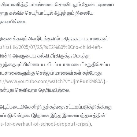
மும் சில மணித்தியாலங்களை செலவிடலும் தேவை. ஏனைய
ல்விச் செயற்பாட்டில் ஆழ்த்தும் நிலையே
தேவையில்லை.
ிணைக்கவும் சில இடங்களில் புதிதாக பாடசாலைகள்
sfirst.lk/2025/07/25/%E2%80%9Cno-child-left-
ுமின்றி அவருடைய கல்வி சீர்திருத்த மொத்த
ரு குழந்தையும் பின்ணடய விடப்படாமையை” உறுதிசெய்ய
பாடசாலைகளுக்கு செல்லும் மாணவர்கள் தற்போது
s://www.youtube.com/watch?v=UjmPunkM80A
).
என்பது தெளிவாக தெரியவில்லை.
ிப்படையிலே சீர்திருத்தத்தை சட்டகப்படுத்திக்கிறது
காணப்படுகின்றன. (இதனை இந்த இணையத்தளத்தின்
for-overhaul-of-school-dropout-crisis
).