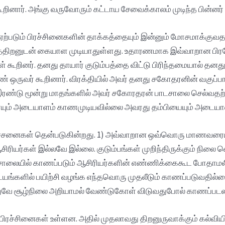
ினார். அங்கு வருவோரும் கட்டாய சேவைக்காலம் முடிந்த பின்னர்
ஏற்படும் பிரச்சினைகளின் தாக்கத்தையும் இன்னும் மோசமாக்குவ
்திறனுடன் கையாள முடியாதுள்ளது. உதாரணமாக இவ்வாறான பிரதேசங
் கூறினர். தனது தாயார் குடும்பத்தை விட்டு பிரிந்தமையால்
 ஒருவர் கூறினார். விரக்தியில் அவர் தனது சகோதரனின் வகுப
 இரண்டு மூன்று மாதங்களில் அவர் சகோரதரன் பாடசாலை செல்வதற
வரையும் அடையாளம் காணமுடியவில்லை அவரது தம்பியையும் அடையா
பிரச்சனைகள் தென்படுகின்றது. 1) அவ்வாறான ஒவ்வொரு மாணவரைய
யர்கள் இல்லவே இல்லை. குடும்பங்கள் முறிந்திருக்கும் நில
சாலையில் காணப்படும் ஆசிரியர்களின் எண்ணிக்கைகூட போதாமலிருக
களில் பயிற்சி வழங்க எந்தவொரு முதலீடும் காணப்படுவதில்லை.
ுவே சூழ்நிலை அறியாமல் வேண்டுகோள் விடுவதுபோல் காணப்படல
டு பிரச்சினைகள் உள்ளன. அதில் முதலாவது திறனுருவாக்கும் கல்வ