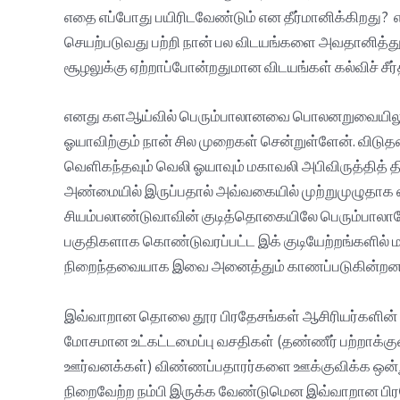
எதை எப்போது பயிரிடவேண்டும் என தீர்மானிக்கிறது?
செயற்படுவது பற்றி நான் பல விடயங்களை அவதானித்து
சூழலுக்கு ஏற்றாப்போன்றதுமான விடயங்கள் கல்விச் சீ
எனது களஆய்வில் பெரும்பாலானவை பொலனறுவையிலுள்
ஓயாவிற்கும் நான் சில முறைகள் சென்றுள்ளேன். விட
வெளிகந்தவும் வெலி ஓயாவும் மகாவலி அபிவிருத்தித் த
அண்மையில் இருப்பதால் அவ்வகையில் முற்றுமுழுதாக எ
சியம்பலாண்டுவாவின் குடித்தொகையிலே பெரும்பாலானோர்
பகுதிகளாக கொண்டுவரப்பட்ட இக் குடியேற்றங்களில் மக்
நிறைந்தவையாக இவை அனைத்தும் காணப்படுகின்றன
இவ்வாறான தொலை தூர பிரதேசங்கள் ஆசிரியர்களின் முத
மோசமான உட்கட்டமைப்பு வசதிகள் (தண்ணீர் பற்றாக்குறை
ஊர்வனக்கள்) விண்ணப்பதாரர்களை ஊக்குவிக்க ஒன்று
நிறைவேற்ற நம்பி இருக்க வேண்டுமென இவ்வாறான பிர