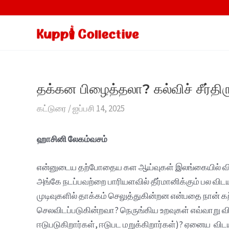
Skip
to
content
தக்கன பிழைத்தலா? கல்விச் சீர்த
கட்டுரை
/
ஐப்பசி 14, 2025
ஹாசினி லேகம்வசம்
என்னுடைய தற்போதைய கள ஆய்வுகள் இலங்கையில் விவசா
அங்கே நடப்பவற்றை பாரியளவில் தீர்மானிக்கும் பல வி
முடிவுகளில் தாக்கம் செலுத்துகின்றன என்பதை நான் 
செலவிடப்படுகின்றவா? நெருங்கிய உறவுகள் எவ்வாறு வ
ஈடுபடுகிறார்கள், ஈடுபட மறுக்கிறார்கள்)? ஏனைய விட