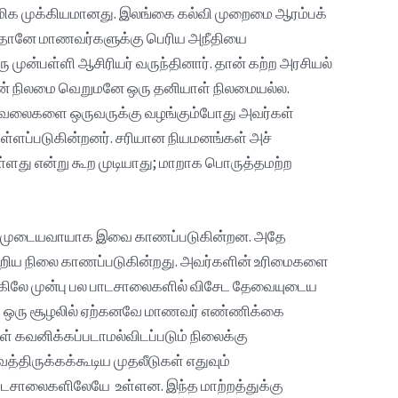
் மிக முக்கியமானது. இலங்கை கல்வி முறைமை ஆரம்பக்
். தானே மாணவர்களுக்கு பெரிய அநீதியை
ு முன்பள்ளி ஆசிரியர் வருந்தினார். தான் கற்ற அரசியல்
வரின் நிலமை வெறுமனே ஒரு தனியாள் நிலமையல்ல.
த வேலைகளை ஒருவருக்கு வழங்கும்போது அவர்கள்
ளப்படுகின்றனர். சரியான நியமனங்கள் அச்
ு என்று கூற முடியாது; மாறாக பொருத்தமற்ற
க்கமுடையவாயாக இவை காணப்படுகின்றன. அதே
றிய நிலை காணப்படுகின்றது. அவர்களின் உரிமைகளை
கிலே முன்பு பல பாடசாலைகளில் விசேட தேவையுடைய
உள்ள ஒரு சூழலில் ஏற்கனவே மாணவர் எண்ணிக்கை
கவனிக்கப்படாமல்விடப்படும் நிலைக்கு
திருக்கக்கூடிய முதலீடுகள் எதுவும்
பாடசாலைகளிலேயே உள்ளன. இந்த மாற்றத்துக்கு