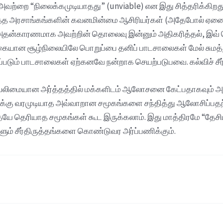
வற்றை “நிலைக்கமுடியாதது” (unviable) என இது சித்தரிக்கி
தடுத்த அரசாங்கங்களின் கவனமின்மை ஆசிரியர்கள் (அதேபோல்
 அதன்காரணமாக அவற்றின் தொலைவு இன்னும் அதிகரித்தல், இவ்
ையான சூழ்நிலையிலே பொறுப்பை தனிப் பாடசாலைகள் மேல் சுமத்
ூறப்படும் பாடசாலைகள் ஏற்கனவே நன்றாக செயற்படுபவை. கல்விச் ச
மையான அர்த்தத்தில் மக்களிடம் ஆலோசனை கேட்பதாகவும் அவ
ுக்கு வரமுடியாத அவ்வாறான சமூகங்களை சந்தித்து ஆலோசிப்பதற்
தெரியாத சமூகங்கள் கூட இருக்கலாம். இது மாத்திரமே “தேசிய”
ளும் சீர்திருத்தங்களை கொண்டுவர அர்ப்பணிக்கும்.