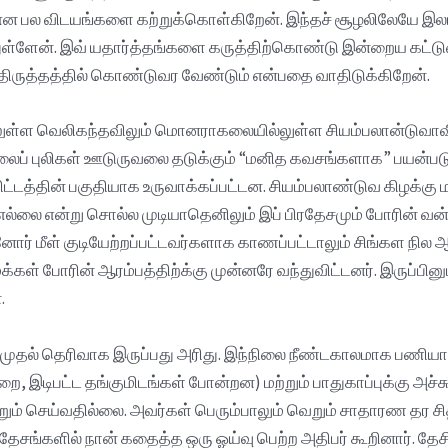
 என பல விடயங்களை கற்றுக்கொள்கிறேன். இந்தச் சூழலிலேயே இல
ள்ளேன். இவ் யதார்த்தங்களை கருத்திற்கொண்டு இன்றைய கட்டு
ர்திருத்தத்தில் கொண்டுவர வேண்டும் என்பதை வாதிடுக்கிறேன்.
ள வெலிகந்தவிலும் மொனராகலையில்லுள்ள சியம்பலான்டுவாவிலு
ுதலைப் புலிகள் ஊடுருவலை தடுக்கும் “மனித கவசங்களாக” பயன்ப
ிட்டத்தின் பகுதியாக உருவாக்கப்பட்டன. சியம்பலாண்டுவ கிழக்க
ல்லை என்று சொல்ல முடியாதெனிலும் இப் பிரதேசமும் போரின் வன்
 மீள் குடியேற்றப்பட்டவர்களாக காணப்பட்டாலும் சிங்கள நில ஆக்
கள் போரின் ஆரம்பத்திற்க்கு முன்னரே வந்துவிட்டனர். இருப்பினு
.
ல் தெரிவாக இருப்பது அரிது. இந்நிலை நீண்டகாலமாக பணியாளர்க
, இடிபட்ட தங்குமிடங்கள் போன்றன) மற்றும் பாதுகாப்புக்கு அச்சு
ம் செய்வதில்லை. அவர்கள் பெரும்பாலும் வெறும் சாதாரண தர
தேசங்களில் நான் கதைத்த ஒரு ஓய்வு பெற்ற அதிபர் கூறினார்.