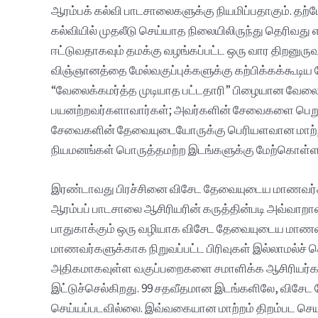
ஆரம்பக் கல்வி பாடசாலைகளுக்கு நியமிப்பதாகும். தற
கல்வியில் முதலீடு செய்யாத நிலையிலிருந்து தெரிவத
ஈட்டுவதாகவும் தமக்கு வழங்கப்பட்ட ஒரு வார திறனுருவா
விஞ்ஞானத்தை மேல்வகுப்புக்களுக்கு கற்பிக்கக்கூடி
“வேலைக்கமர்த்த முடியாத பட்டதாரி” பிழையான வேலை
பயனற்றவர்களாவார்கள்; அவர்களின் சேவைகளை பெறுவோ
சேவைகளின் தேவையுடையோருக்கு பெரியளவான மாற்றத்
நியமனங்கள் பொருத்தமற்ற இடங்களுக்கு மேற்கொள்ளப்
இரண்டாவது பிரச்சினை விசேட தேவையுடைய மாணவர்
ஆரம்பப் பாடசாலை ஆசிரியரின் கருத்தின்படி அவ்வ
பாதுகாக்கும் ஒரு வழியாக விசேட தேவையுடைய மாணவ
மாணவர்களுக்காக நிறுவப்பட்ட பிரிவுகள் இல்லாமல்ச்
அதிகமாகவுள்ள வகுப்பறைகளை சமாளிக்க ஆசிரியர்கள
இட்டுச்செல்கிறது. 99 சதவீதமான இடங்களிலே, விசேட
செய்யப்படவில்லை. இவ்வகையான மாற்றம் திறம்பட செயல