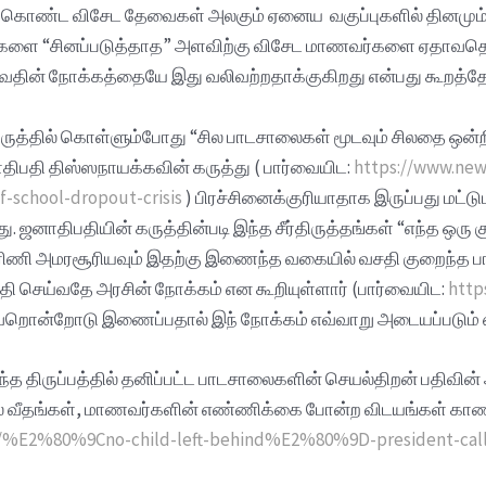
ர்கள் கொண்ட விசேட தேவைகள் அலகும் ஏனைய வகுப்புகளில் தின
 “சினப்படுத்தாத” அளவிற்கு விசேட மாணவர்களை ஏதாவதொரு க
வதின் நோக்கத்தையே இது வலிவற்றதாக்குகிறது என்பது கூறத்
ுத்தில் கொள்ளும்போது “சில பாடசாலைகள் மூடவும் சிலதை ஒன்ற
திபதி திஸ்ஸநாயக்கவின் கருத்து ( பார்வையிட:
https://www.new
-school-dropout-crisis
) பிரச்சினைக்குரியாதாக இருப்பது மட்ட
து. ஜனாதிபதியின் கருத்தின்படி இந்த சீர்திருத்தங்கள் “எந்த ஒ
 ஹரிணி அமரசூரியவும் இதற்கு இணைந்த வகையில் வசதி குறைந்த 
தி செய்வதே அரசின் நோக்கம் என கூறியுள்ளார் (பார்வையிட:
http
ேறொன்றோடு இணைப்பதால் இந் நோக்கம் எவ்வாறு அடையப்படும் 
ிருப்பத்தில் தனிப்பட்ட பாடசாலைகளின் செயல்திறன் பதிவின் அட
லகல் வீதங்கள், மாணவர்களின் எண்ணிக்கை போன்ற விடயங்கள் 
25/%E2%80%9Cno-child-left-behind%E2%80%9D-president-calls-