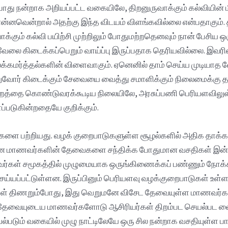
்போது நன்றாக அறியப்பட்ட வகையிலே, திறனுருவாக்கும் கல்வியின
ு என்னவென்றால் அதற்கு இந்த விடயம் விளங்கவில்லை என்பதாகும
க்கும் கல்வி பயிற்சி முற்றிலும் போதுமற்றதெனவும் நான் பேசிய ஒர
ய வேலை கிடைக்கப்பெறும் வாய்ப்பு இருப்பதாக தெரியவில்லை. இ
க்கமர்த்தல்களின் விளைவாகும். ஏனெனில் தாம் செய்ய முடியா
ர் கிடைக்கும் சேவையை வைத்து சமாளிக்கும் நிலைமைக்கு தள்
தை கொண்டுவரக்கூடிய நிலையிலே, அரசுப்பணி பெரியளவிலுள்ளத
படுகின்றதையே குறிக்கும்.
களை பற்றியது. வழக் குறைபாடுகளுள்ள சூழல்களில் அதிக தா
ாறான மாணவர்களின் தேவைகளை சந்திக்க போதுமான வசதிகள் இன்
ர்கள் சமூகத்தில் முழுமையாக ஒருங்கிணைக்கப் பண்ணும் நோக்
 செய்யப்பட்டுள்ளன. இருப்பினும் பெரியளவு வழக்குறைபாடுகள் 
் திணறும்போது, இது வெறுமனே விசேட தேவையுள்ள மாணவர்கள் 
 தேவையுடைய மாணவர்களோடு ஆசிரியர்கள் திறம்பட செயல்பட வைத்
்படும் வகையில் முழு நாட்டிலேயே ஒரு சில நன்றாக வசதியுள்ள 