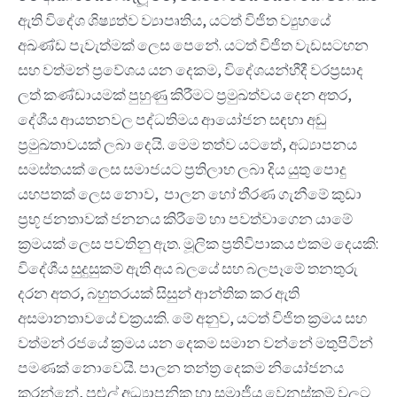
ඇති විදේශ ශිෂ්‍යත්ව ව්‍යාපෘතිය, යටත් විජිත ව්‍යුහයේ
අඛණ්ඩ පැවැත්මක් ලෙස පෙනේ. යටත් විජිත වැඩසටහන
සහ වත්මන් ප්‍රවේශය යන දෙකම, විදේශයන්හීදී වරප්‍රසාද
ලත් කණ්ඩායමක් පුහුණු කිරීමට ප්‍රමුඛත්වය දෙන අතර,
දේශීය ආයතනවල පද්ධතිමය ආයෝජන සඳහා අඩු
ප්‍රමුඛතාවයක් ලබා දෙයි. මෙම තත්ව යටතේ, අධ්‍යාපනය
සමස්තයක් ලෙස සමාජයට ප්‍රතිලාභ ලබා දිය යුතු පොදු
යහපතක් ලෙස නොව, පාලන හෝ තීරණ ගැනීමේ කුඩා
ප්‍රභූ ජනතාවක් ජනනය කිරීමේ හා පවත්වාගෙන යාමේ
ක්‍රමයක් ලෙස පවතිනු ඇත. මූලික ප්‍රතිවිපාකය එකම දෙයකි:
විදේශීය සුදුසුකම් ඇති අය බලයේ සහ බලපෑමේ තනතුරු
දරන අතර, බහුතරයක් සිසුන් ආන්තික කර ඇති
අසමානතාවයේ චක්‍රයකි. මේ අනුව, යටත් විජිත ක්‍රමය සහ
වත්මන් රජයේ ක්‍රමය යන දෙකම සමාන වන්නේ මතුපිටින්
පමණක් නොවෙයි. පාලන තන්ත්‍ර දෙකම නියෝජනය
කරන්නේ, පුළුල් අධ්‍යාපනික හා සමාජීය වෙනස්කම් වලට