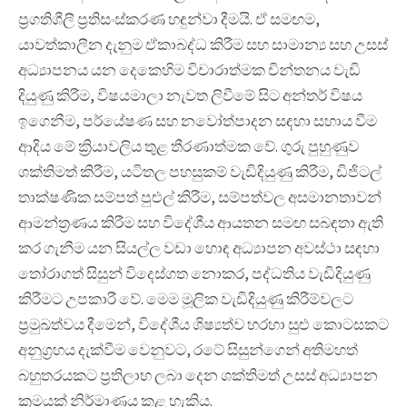
ප්‍රගතිශීලී ප්‍රතිසංස්කරණ හඳුන්වා දීමයි. ඒ සමඟම,
යාවත්කාලීන දැනුම ඒකාබද්ධ කිරීම සහ සාමාන්‍ය සහ උසස්
අධ්‍යාපනය යන දෙකෙහිම විචාරාත්මක චින්තනය වැඩි
දියුණු කිරීම, විෂයමාලා නැවත ලිවීමේ සිට අන්තර් විෂය
ඉගෙනීම, පර්යේෂණ සහ නවෝත්පාදන සඳහා සහාය වීම
ආදිය මේ ක්‍රියාවලිය තුළ තීරණාත්මක වේ. ගුරු පුහුණුව
ශක්තිමත් කිරීම, යටිතල පහසුකම් වැඩිදියුණු කිරීම, ඩිජිටල්
තාක්ෂණික සම්පත් පුළුල් කිරීම, සම්පත්වල අසමානතාවන්
ආමන්ත්‍රණය කිරීම සහ විදේශීය ආයතන සමඟ සබඳතා ඇති
කර ගැනීම යන සියල්ල වඩා හොඳ අධ්‍යාපන අවස්ථා සඳහා
තෝරාගත් සිසුන් විදෙස්ගත නොකර, පද්ධතිය වැඩිදියුණු
කිරීමට උපකාරී වේ. මෙම මූලික වැඩිදියුණු කිරීම්වලට
ප්‍රමුඛත්වය දීමෙන්, විදේශීය ශිෂ්‍යත්ව හරහා සුළු කොටසකට
අනුග්‍රහය දැක්වීම වෙනුවට, රටේ සිසුන්ගෙන් අතිමහත්
බහුතරයකට ප්‍රතිලාභ ලබා දෙන ශක්තිමත් උසස් අධ්‍යාපන
ක්‍රමයක් නිර්මාණය කළ හැකිය.