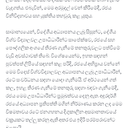
වැදගත්ය. එබැවින්, මෙම අරමුදල් වෙන් කිරීමේදී, රජය
විනිවිදභාවය සහ යුක්තිය තහවුරු කළ යුතුය.
සාමාන්‍යයෙන්, විදේශීය අධ්‍යාපනය ලැබූ සිසුන්ට, දේශීය
විශ්ව විද්‍යාලවල උපාධිධාරීන්ට සාපේක්ෂව, රජයේ සහ
පෞද්ගලික අංශයේ තීරණ ගැනීමේ තනතුරුවලට පත්වීමේ
වැඩි අවස්ථාවක් තිබේ. විශේෂයෙන්ම, ඉහත සඳහන්
පුවත්පත් ලිපියේ සඳහන් කළ පරිදි, රජයේ අභිප්‍රාය වන්නේ
මෙම විදෙස් විශ්වවිද්‍යාලවල අධ්‍යාපනය ලැබූ උපාධිධාරීන්,
රටේ සංවර්ධනය සඳහා යොදා ගැනීමයි. ඒ අර්ථයෙන් ගත්
කල, ඉහළ තීරණ ගැනීමේ තනතුරු සඳහා බඳවා ගැනීමේදී,
රජය මෙම උපාධිධාරීන්ට ප්‍රමුඛත්වය දෙනු ඇත. අදූරදර්ශී
රජයේ අධ්‍යාපන ප්‍රතිපත්ති මගින් නිර්මාණය කරන ලද මෙම
විෂමතාවය රටේ ජනගහනය දිගුකාලීන අසමානතාවයේ
චක්‍රයකට තල්ලු කරනු ඇති අතර එය ඉදිරි පරම්පරාවන්ට
බලපායි.