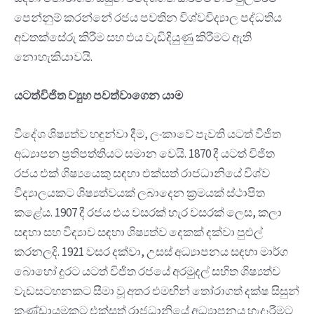
පෙන්නුම් කරන්නේ රජය පවතින විශ්වවිද්‍යාල පද්ධතිය
අවතක්සේරු කිරීම සහ එය වැඩිදියුණු කිරීමට ඇති
නොහැකියාවයි.
යටත්විජිත ව්‍යුහ පවත්වාගෙන යාම
විදේශ ශිෂ්‍යත්ව හඳුන්වා දීම, ලංකාවේ පැවති යටත් විජිත
අධ්‍යාපන ප්‍රතිපත්තියට සමාන වෙයි. 1870 දී යටත් විජිත
රජය එක් ශිෂ්‍යයෙකු සඳහා එක්සත් රාජධානියේ විශ්ව
විද්‍යාලයකට ශිෂ්‍යත්වයක් ලබාදෙන ක්‍රමයක් ස්ථාපිත
කළේය. 1907 දී රජය එය වසරක් හැර වසරක් ලෙස, කලා
සඳහා සහ විද්‍යාව සඳහා ශිෂ්‍යත්ව දෙකක් දක්වා පුළුල්
කරනලදි. 1921 වසර දක්වා, උසස් අධ්‍යාපනය සඳහා මාර්ග
බොහෝ දුරට යටත් විජිත රජයේ අරමුදල් සහිත ශිෂ්‍යත්ව
වැඩසටහනකට සීමා වූ අතර එමඟින් තෝරාගත් දක්ෂ සිසුන්
කණ්ඩායමකට එක්සත් රාජධානියේ අධ්‍යාපනය හැදෑරීමට