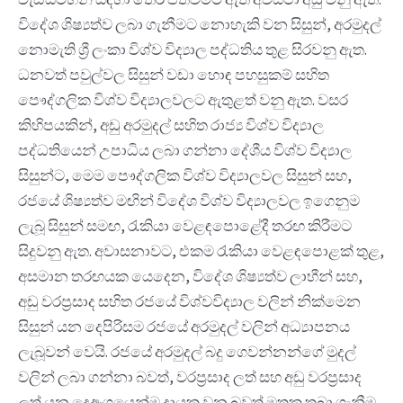
විදේශ ශිෂ්‍යත්ව ලබා ගැනීමට නොහැකි වන සිසුන්, අරමුදල්
නොමැති ශ්‍රී ලංකා විශ්ව විද්‍යාල පද්ධතිය තුළ සිරවනු ඇත.
ධනවත් පවුල්වල සිසුන් වඩා හොඳ පහසුකම් සහිත
පෞද්ගලික විශ්ව විද්‍යාලවලට ඇතුළත් වනු ඇත. වසර
කිහිපයකින්, අඩු අරමුදල් සහිත රාජ්‍ය විශ්ව විද්‍යාල
පද්ධතියෙන් උපාධිය ලබා ගන්නා දේශීය විශ්ව විද්‍යාල
සිසුන්ට, මෙම පෞද්ගලික විශ්ව විද්‍යාලවල සිසුන් සහ,
රජයේ ශිෂ්‍යත්ව මඟින් විදේශ විශ්ව විද්‍යාලවල ඉගෙනුම
ලැබූ සිසුන් සමඟ, රැකියා වෙළඳපොළේදී තරඟ කිරීමට
සිදුවනු ඇත. අවාසනාවට, එකම රැකියා වෙළඳපොළක් තුළ,
අසමාන තරඟයක යෙදෙන, විදේශ ශිෂ්‍යත්ව ලාභීන් සහ,
අඩු වරප්‍රසාද සහිත රජයේ විශ්වවිද්‍යාල වලින් නික්මෙන
සිසුන් යන දෙපිරිසම රජයේ අරමුදල් වලින් අධ්‍යාපනය
ලැබූවන් වෙයි. රජයේ අරමුදල් බදු ගෙවන්නන්ගේ මුදල්
වලින් ලබා ගන්නා බවත්, වරප්‍රසාද ලත් සහ අඩු වරප්‍රසාද
ලත් යන දෙඅංශයෙන්ම දායක වන බවත් මතක තබා ගැනීම