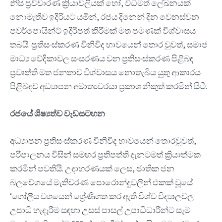
නිසි ප්‍රවිචාරණ ක්‍රියාවලියක් හෝ, විධිමත් ලේඛනයක්
නොමැතිව ඉදිරියට යමින්, රජය දිනෙන් දින වෙනස්වන
පවර්පොයින්ට් ඉදිරිපත් කිරීමක් මත පමණක් විශ්වාසය
තබයි. ප්‍රතිසංස්කරණ විනිවිද භාවයෙන් තොර වුවත්, සමාජ
මාධ්‍ය වේදිකාවල සංසරණය වන ප්‍රතිසංස්කරණ පිළිබඳ
ප්‍රවෘත්ති මත ජනතාව විශ්වාසය නොතැබිය යුතු ආකාරය
පිළිබඳව අධ්‍යාපන අමාත්‍යවරයා ප්‍රකාශ නිකුත් කරමින් සිටී.
රජයේ ශිෂ්‍යත්ව වැඩසටහන
අධ්‍යාපන ප්‍රතිසංස්කරණ විනිවිද භාවයෙන් තොරවූවත්,
පරිපාලනය විසින් සමහර ප්‍රතිපත්ති දැනටමත් ක්‍රියාත්මක
කරමින් පවතියි. උදාහරණයක් ලෙස, ජාතික ජන
බලවේගයේ මැතිවරණ පොරොන්දුවලින් එකක් වූයේ
‘ගෝලීය වශයෙන් ශ්‍රේණිගත කර ඇති විශ්ව විද්‍යාලවල
උපාධි හැදෑරීම සඳහා උසස් පාසල් උපාධිධාරීන්ට සෑම