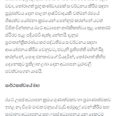
වඩා, තෝරාගත් ප්‍රභූ කණ්ඩායමක් සංවර්ධනය කිරීම සඳහා
ප්‍රමුඛත්වය දෙන පාලන දෘෂ්ටිවාදයකි. වත්මන් රජයේ
ශිෂ්‍යත්ව යෝජනා ක්‍රමයෙන් පෙන්නුම් කරන්නේ යටත්
විජිත චින්තනය රටේ අධ්‍යාපන තාර්කිකත්වය තුළ කෙතරම්
ස්ථිරව පැළ පදියම්වී ඇත්ද යන්නයි. දැනුම
ප්‍රජාතන්ත්‍රීකරණය කර පද්ධතිමය සංවර්ධනය සඳහා
ආයෝජනය කිරීම වෙනුවට, එවැනි ප්‍රතිපත්ති මඟින් සිදු
කරන්නේ, පොදු ජනතාවගේ වියදමින්, තෝරාගත් කිහිප
දෙනෙකුට ප්‍රතිලාභ ලබා දෙන අධ්‍යාපන ධූරාවලි
පවත්වාගෙන යාමයි.
සාර්ථකත්වයේ මඟ
රටේ උසස් අධ්‍යාපන ක්‍රමය ගුණාත්මකව හා ප්‍රමාණාත්මකව
ඉහළ නැංවීමේ මාවත වනුයේ වැඩි අරමුදල් වෙන් කිරීම සහ
සාමාන්‍ය අධ්‍යාපනය සහ උසස් අධ්‍යාපනය යන දෙකටම