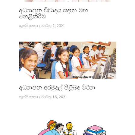
අධ්‍යාපන විවාදය සඳහා මඟ
හෙළිකිරීම
කුප්පි කතා
/
මාර්තු 2, 2021
අධ්‍යාපන අරමුදල් පිළිබඳ මිථ්‍යා
කුප්පි කතා
/
මාර්තු 16, 2021