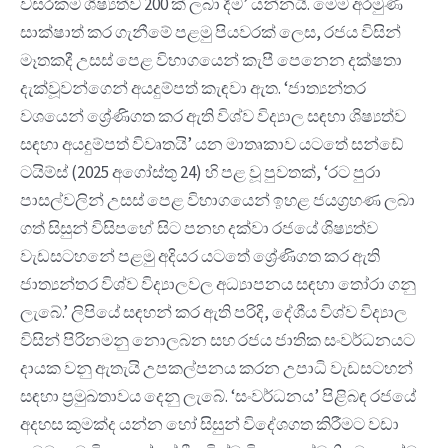
වසරකම ශිෂ්‍යත්ව 200 ක් ලබා දීම’ යන්නයි. මෙම අරමුණ
සාක්ෂාත් කර ගැනීමේ පළමු පියවරක් ලෙස, රජය විසින්
මෑතකදී උසස් පෙළ විභාගයෙන් කැපී පෙනෙන දක්ෂතා
දැක්වූවන්ගෙන් අයදුම්පත් කැඳවා ඇත. ‘ජාත්‍යන්තර
වශයෙන් ශ්‍රේණිගත කර ඇති විශ්ව විද්‍යාල සඳහා ශිෂ්‍යත්ව
සඳහා අයදුම්පත් විවෘතයි’ යන මාතෘකාව යටතේ සන්ඩේ
ටයිම්ස් (2025 අගෝස්තු 24) හි පළ වූ පුවතක්, ‘රට පුරා
පාසල්වලින් උසස් පෙළ විභාගයෙන් ඉහළ ජයග්‍රහණ ලබා
ගත් සිසුන් විසිපහේ සිට පනහ දක්වා රජයේ ශිෂ්‍යත්ව
වැඩසටහනේ පළමු අදියර යටතේ ශ්‍රේණිගත කර ඇති
ජාත්‍යන්තර විශ්ව විද්‍යාලවල අධ්‍යාපනය සඳහා තෝරා ගනු
ලැබේ.’ ලිපියේ සඳහන් කර ඇති පරිදි, දේශීය විශ්ව විද්‍යාල
විසින් පිරිනමනු නොලබන සහ රජය ජාතික සංවර්ධනයට
දායක වනු ඇතැයි උපකල්පනය කරන උපාධි වැඩසටහන්
සඳහා ප්‍රමුඛතාවය දෙනු ලැබේ. ‘සංවර්ධනය’ පිළිබඳ රජයේ
අදහස කුමක්ද යන්න හෝ සිසුන් විදේශගත කිරීමට වඩා