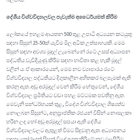
දේශීය විශ්වවිද්‍යාලවල පැවැත්ම අධෛර්යමත් කිරීම
ලෝකයේ ඉහළම ආයතන 500 තුළ උපාධි අධ්‍යයන කටයුතු
සඳහා සිසුන් 25-50ක් යැවීම මිල අධික උත්සාහයකි. මෙම
සිසුන් සඳහා අවශ්‍ය මුදල් ලැබෙන්නේ රටේ උසස් අධ්‍යාපන
පද්ධතිය වැඩිදියුණු කිරීම සඳහා භාවිතා කළ හැකි මුදල්
වලින් ය. ඒ ආකාරයෙන්, මෙම නව ව්‍යාපාරය රටේ
විශ්වවිද්‍යාල පද්ධතියට දිගුකාලීන අහිතකර බලපෑමක් ඇති
කරනු ඇත. අඩු අරමුදල් වෙන් කිරීම හේතුවෙන්, දේශීය
විශ්වවිද්‍යාල ප්‍රමිතියට වඩා පහළ මට්ටමක පවතිනු ඇත.
මෙවැනි සන්ධර්භයක් තුළ, විදේශ විශ්වවිද්‍යාල ශිෂ්‍යත්ව
නොලබන සිසුන්ට, අනුප්‍රාප්තික රජයන් විසින් නොසලකා
හරින ලද හෝ අඩු අරමුදල් සපයා ඇති දේශීය
විශ්වවිද්‍යාලවලට ඇතුළත් වීමට සිදුවනු ඇත. අධ්‍යාපනය
සඳහා තෝරාගත් සිසුන් විදේශගත කිරීමේ නව මුලපිරීම