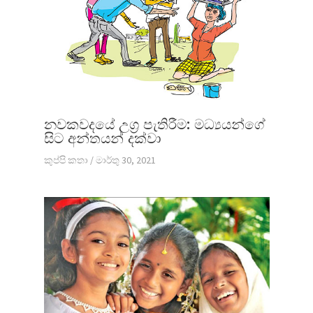
නවකවදයේ උග්‍ර පැතිරීම: මධ්‍යයන්ගේ
සිට අන්තයන් දක්වා
කුප්පි කතා
/
මාර්තු 30, 2021