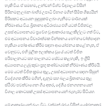
හැකි විය. ඒ සමඟම, ලන්ඩන් විශ්ව විද්‍යාලය විසින්
පිරිනමනු ලබන බාහිර උපාධි විභාග මගින් සීමිත ශිෂ්‍යයින්
පිරිසකට අධ්‍යයන සුදුසුකම් ලබා ගැනීමට මාර්ගයක්
නිර්මාණය විය. බ්‍රිතාන්‍ය අධිරාජ්‍යය එහි යටත් විජිතවල
උසස් අධ්‍යාපනයට ප්‍රවේශ වූ ආකාරය සැලකිල්ලට ගත් විට,
එම අධ්‍යාපනය විචාරාත්මක චින්තනය හෝ නවෝත්පාදන
හැකියා පෝෂණය කිරීම සඳහා ආයෝජනය කළේ නැත, ඒ
වෙනුවට, එහි මූලික ඉලක්කය වූයේ යටත් විජිත
පරිපාලනයට සහ පාලනයට සේවය කළහැකි, ඉංග්‍රීසි
අධ්‍යාපනය ලැබූ කුඩා ප්‍රභූ කණ්ඩායමක් නිර්මාණය කිරීමයි.
මෙම යටත් විජිත ක්‍රමය තුළ, උසස් අධ්‍යාපනය සඳහා සිසුන්
විදේශගත කිරීම මගින්, දැනුම සහ බලය බ්‍රිතාන්‍යය තුළ
ස්ථිරව පවත්වාගෙන ගිය අතර, දේශීය ජනගහනයෙන්
විශාල කොටසක් උසස් අධ්‍යාපනයෙන් බැහැරව සිටියහ.
මේ ආකාරයෙන් බැලූ විට, වත්මන් රජය විසින් යෝජනාකර