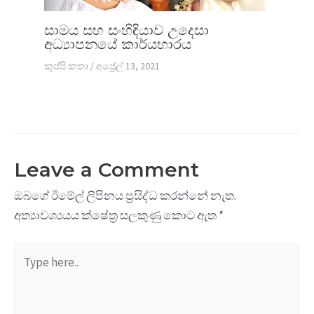
සාමය සහ සංහිඳියාව උදෙසා
අධ්‍යාපනයේ කාර්යභාරය
කුප්පි කතා
/
අප්‍රේල් 13, 2021
Leave a Comment
ඔබගේ ඊමේල් ලිපිනය ප්‍රසිද්ධ කරන්නේ නැත.
අත්‍යාවශ්‍යයය ක්ෂේත්‍ර සලකුණු කොට ඇත
*
Type
here..