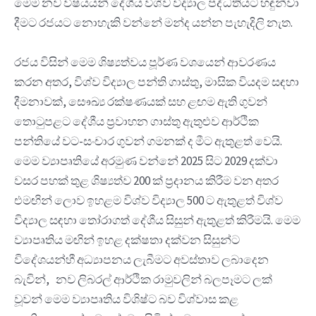
මෙම නව විෂයයන් දේශීය විශ්ව විද්‍යාල පද්ධතියට හඳුන්වා
දීමට රජයට නොහැකි වන්නේ මන්ද යන්න පැහැදිලි නැත.
රජය විසින් මෙම ශිෂ්‍යත්වය පූර්ණ වශයෙන් ආවරණය
කරන අතර, විශ්ව විද්‍යාල පන්ති ගාස්තු, මාසික වියදම සඳහා
දීමනාවක්, සෞඛ්‍ය රක්ෂණයක් සහ ළඟම ඇති ගුවන්
තොටුපළට දේශීය ප්‍රවාහන ගාස්තු ඇතුළුව ආර්ථික
පන්තියේ වට-සංචාර ගුවන් ගමනක් ද මීට ඇතුළත් වෙයි.
මෙම ව්‍යාපෘතියේ අරමුණ වන්නේ 2025 සිට 2029 දක්වා
වසර පහක් තුළ ශිෂ්‍යත්ව 200 ක් ප්‍රදානය කිරීම වන අතර
එමඟින් ලොව ඉහළම විශ්ව විද්‍යාල 500 ට ඇතුළත් විශ්ව
විද්‍යාල සඳහා තෝරාගත් දේශීය සිසුන් ඇතුළත් කිරීමයි. මෙම
ව්‍යාපෘතිය මඟින් ඉහළ දක්ෂතා දක්වන සිසුන්ට
විදේශයන්හී අධ්‍යාපනය ලැබීමට අවස්තාව ලබාදෙන
බැවින්, නව ලිබරල් ආර්ථික රාමුවලින් බලපෑමට ලක්
වූවන් මෙම ව්‍යාපෘතිය විශිෂ්ට බව විශ්වාස කළ