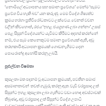
ප්‍රතිපත්තිවල ප්‍රධාන මූලධර්මවලට පටහැනි වෙයි:
‘නොමිලේ අධ්‍යාපනය සහ සමාන ප්‍රවේශය’ මෙන්ම ‘සැමට
ප්‍රවේශ විය හැකි බව’ යන කරුණු මෙම විදේශ ශිෂ්‍යත්ව
ක්‍රමය හරහා ප්‍රතිවිරෝධතාවට ලක්වෙය. වෙනත් වචන
වලින් කිවහොත්, රජය ‘ඉහළ ජයග්‍රහණ ලබා ගන්නා’ උසස්
පෙළ සිසුන් විදේශයන්ට යැවීමට කිරීමට අදහස් කරන්නේ
නම්, එය සෑම කෙනෙකුටම සමාන ප්‍රවේශයක් ඇති, අඩු
තරඟකාරී අධ්‍යාපන ක්‍රමයක් ගොඩනැගීමට දෙන
පොරොන්දු අහෝසි කරනු ලබයි.
පුළුල්වන විෂමතා
කුසලතා මත පදනම් වූ අධ්‍යාපන ක්‍රමයක්, පවතින සමාජ
අසමානතාවන් තවත් ගැඹුරු කරනු ඇත. වැඩි වරප්‍රසාද ලත්
සිසුන්ට ඉහළ කුසලතා ලබා ගැනීමට වඩා හොඳ අවස්ථාවක්
තිබුණද, අඩු වරප්‍රසාද ලත් සිසුන්ට විදේශ උපාධි
වැඩසටහන් සඳහා තේරී පත්වීමට ඇති අවස්ථා අඩු වනු ඇත.