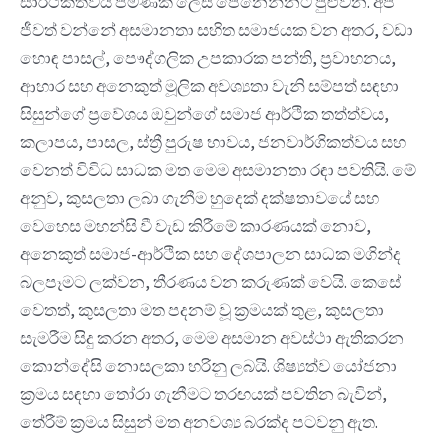
සාර්ථකත්වය පමණක් ලෙස පෙනෙන්නට පුළුවන. අප
ජීවත් වන්නේ අසමානතා සහිත සමාජයක වන අතර, වඩා
හොඳ පාසල්, පෞද්ගලික උපකාරක පන්ති, ප්‍රවාහනය,
ආහාර සහ අනෙකුත් මූලික අවශ්‍යතා වැනි සම්පත් සඳහා
සිසුන්ගේ ප්‍රවේශය ඔවුන්ගේ සමාජ ආර්ථික තත්ත්වය,
කලාපය, පාසල, ස්ත්‍රී පුරුෂ භාවය, ජනවාර්ගිකත්වය සහ
වෙනත් විවිධ සාධක මත මෙම අසමානතා රඳා පවතියි. මේ
අනුව, කුසලතා ලබා ගැනීම හුදෙක් දක්ෂතාවයේ සහ
වෙහෙස මහන්සි වී වැඩ කිරීමේ කාරණයක් නොව,
අනෙකුත් සමාජ-ආර්ථික සහ දේශපාලන සාධක මගින්ද
බලපෑමට ලක්වන, තීරණය වන කරුණක් වෙයි. කෙසේ
වෙතත්, කුසලතා මත පදනම් වූ ක්‍රමයක් තුළ, කුසලතා
සැමරීම සිදු කරන අතර, මෙම අසමාන අවස්ථා ඇතිකරන
කොන්දේසි නොසලකා හරිනු ලබයි. ශිෂ්‍යත්ව යෝජනා
ක්‍රමය සඳහා තෝරා ගැනීමට තරඟයක් පවතින බැවින්,
තේරීම් ක්‍රමය සිසුන් මත අනවශ්‍ය බරක්ද පටවනු ඇත.