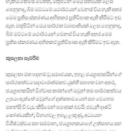
හැකිය.කෙසේ වෙතත්, මතුපිටින් මෙය සත්‍යයක් ලෙස
පෙනුනද, බිම් මට්ටමේ යථාර්ථයන් වෙනස් විය හැකි අතර
මෙම ප්‍රතිසංස්කරණය අහිතකර ප්‍රතිවිපාක ඇති කිරීමට ඉඩ
ඇත. මතුපිටින් මෙය සාර්ථක ව්‍යාපෘතියක් ලෙස පෙනුනද,
බිම් මට්ටමේ යථාර්ථයන් වෙනස් විය හැකි අතර මෙම
ප්‍රතිසංස්කරණය අහිතකර ප්‍රතිවිපාක ඇති කිරීමට ඉඩ ඇත.
කුසලතා සැමරීම
කුසලතා මත පදනම් වූ සමාජයක, ඉහළ ජයග්‍රාහකයින්ගේ
සාර්ථකත්වය සදාචාරාත්මකව යුක්ති සහගත වන අතර,
ජයග්‍රාහකයින් විශ්වාස කරන්නේ ඔවුන් තම සාර්ථකත්වය
උපයා ඇත්තේ ඔවුන්ගේ දක්ෂතාවයෙන් සහ වෙහෙස
මහන්සි වී වැඩ කිරීමෙන් පමණක් බවයි. එවැනි දෘෂ්ටි
කෝණයකින්, විභාගවල ඉහළ ලකුණු, අධ්‍යයන
විශිෂ්ටත්වය සහ සම්මාන, ජයග්‍රාහකයාගේ උත්සාහය සහ