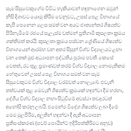
සෑම සිසුවෙකුගේම විවිධ හැකියාවන් හඳුනාගෙන ඔවුන්
නිසි දිශාවට යොමු කිරීම වෙනුවට, උසස් පෙළ විභාගයේ
කැපී පෙනෙන ලෙස සමත් වන අයට ජාත්‍යන්තර ශිෂ්‍යත්ව
පිරිනැමීමේ රජයේ සැලැස්ම වත්මන් ප්‍රතිගාමී කුසලතා ක්‍රමය
ශක්තිමත් කරයි. කුසලතා ක්‍රමය පස්වන ශ්‍රේණියේ ශිෂ්‍යත්ව
විභාගයෙන් ආරම්භ වන අතර සිසුන් විශ්ව විද්‍යාලයට ළඟා
වන තෙක් මුළු අධ්‍යාපන පද්ධතිය පුරාම පවතී. කෙසේ
වෙතත්, රට තුළ ප්‍රමාණවත් තරම් විශ්ව විද්‍යාල නොමැතිකම
හේතුවෙන් උසස් පෙළ විභාගය සමත් වන සෑම
සිසුවෙකුටම විශ්ව විද්‍යාල වරම්වත් නොලැබේ. එවැනි
තත්වයක් තුළ මෙවැනි ශිෂ්‍යත්ව ක්‍රමයක් හඳුන්වා දීම හරහා,
දේශීය විශ්ව විද්‍යාල නඟා සිටුවීමේ අවස්ථා තවදුරටත්
අහෝසි කරනු ලබයි. එමෙන්ම විදේශ ශිෂ්‍යත්ව ලබා දීමේ
මෙම මුලපිරීම, අලුතින් හඳුන්වා දී ඇති අධ්‍යාපන
ප්‍රතිසංස්කරණ (පවර් පොයින්ට් ඉදිරිපත්කිරීමට අනුව)