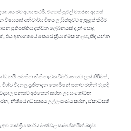
‍රකාශය මම අගය කරමි. එහෙත් පුළුල් මහජන අදහස්
විෂයයක් අනිවාර්ය විෂය ලැයිස්තුවට ඇතුළත් කිරීම
ාපන ප්‍රතිපත්තිය දක්වන ලේඛනයක් දැන් පොදු
වත්, එය අනාගතයේ කෙසේ ක්‍රියාත්මක කළහැකිද යන්න
ෝධනයි. පවතින නීති නැවත විමර්ශනයට ලක් කිරීමත්,
විශ්ව විද්‍යාල ප්‍රතිපාදන කොමිෂන් සභාව මඟින් මෑතදී
්ව විද්‍යාල පනතට අළුතෙන් කරන ලද සංශෝධන
ලක්කරන, නීතියේ අධිපත්‍යය උල්ලංඝණය කරන, ඒකාධිපති
ඇතුළු ශාස්ත්‍රීය කාර්ය මණ්ඩල සාමාජිකයින් බඳවා