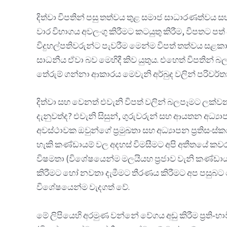
දිත්වා විපතින් පසු තත්වය තුළ සමාජ සාධාරණත්වය ස
වාර විභාගය අවලංගු කිරීමට කටයුතු කිරීම, විපතට පත
විදුහල්පතිවරුන්ට පැවරීම මෙන්ම විපත් තත්වය සළක
සාධනීය ඒවා බව මෙහිදී කිව යුතුය. එහෙත් විපතින් 
තේරුම් ගන්නා ආකාරය මෙවැනි අර්බුද වලින් පරිවර්
දිත්වා සහ වෙනත් එවැනි විපත් වලින් බලපෑමට ලක්වන සි
දැනුවත්ද? එවැනි සිසුන්, ගුරුවරුන් සහ ආයතන අධ්
අවස්ථාවක ඔවුන්ගේ ප්‍රමුඛතා සහ අධ්‍යාපන ප්‍රති
හැකි කණ්ඩායම් වල අදහස් විමසීමට අපි අතීතයේ කවර ආ
විෂමතා (විශේෂයෙන්ම මලයියහ ප්‍රජාව වැනි කණ්ඩායම්
කිරීමට හෝ නවතා දැමීමට තීරණය කිරීමට අප පසුබට න
විශේෂයෙන්ම වැදගත් වේ.
මේ ලිපියෙහි අරමුණ වන්නේ වේගය අඩු කිරීම ප්‍රති-