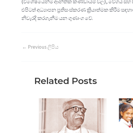
(විශේෂයෙන්ම ආන්තික කණ්ඩායම් වල), වේගය සහ ක
එපිටත් අධ්‍යාපන ප්‍රතිසංස්කරණ ක්‍රියාත්මක කි
නිවැරදි කරගැනීම යන ගුණාංග වේ.
←
Previous ලිපිය
Related Posts