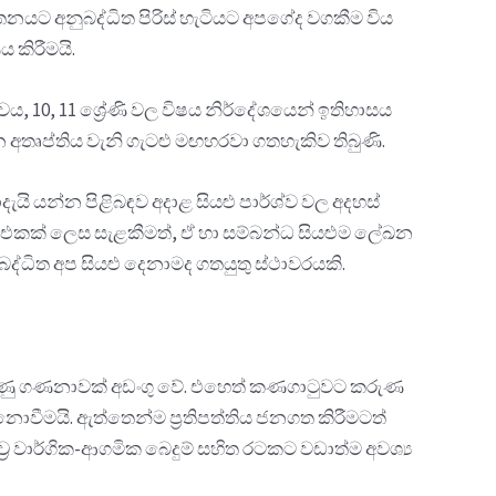
නයට අනුබද්ධිත පිරිස් හැටියට අපගේද වගකීම විය
 කිරීමයි.
, 10, 11 ශ්‍රේණි වල විෂය නිර්දේශයෙන් ඉතිහාසය
න අතෘප්තිය වැනි ගැටළු මඟහරවා ගතහැකිව තිබුණි.
යි යන්න පිළිබඳව අදාළ සියළු පාර්ශ්ව වල අදහස්
ිවෘත එකක් ලෙස සැළකීමත්, ඒ හා සම්බන්ධ සියළුම ලේඛන
ධිත අප සියළු දෙනාමද ගතයුතු ස්ථාවරයකි.
ය කරුණු ගණනාවක් අඩංගු වේ. එහෙත් කණගාටුවට කරුණ
ීමයි. ඇත්තෙන්ම ප්‍රතිපත්තිය ජනගත කිරීමටත්
ව්‍ර වාර්ගික-ආගමික බෙදුම් සහිත රටකට වඩාත්ම අවශ්‍ය