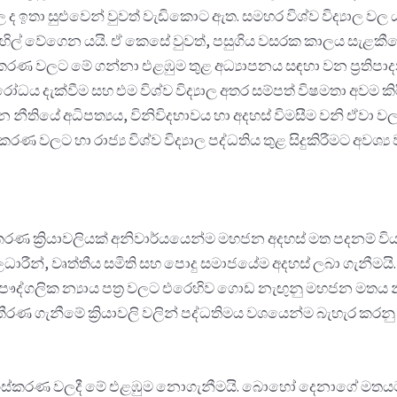
 ඉතා සුළුවෙන් වුවත් වැඩිකොට ඇත. සමහර විශ්ව විද්‍යාල වල ය
් ලිහිල් වේගෙන යයි. ඒ කෙසේ වුවත්, පසුගිය වසරක කාලය සැළ
රණ වලට මේ ගන්නා එළඹුම තුළ අධ්‍යාපනය සඳහා වන ප්‍රතිපාදන වැඩි
ය දැක්වීම සහ එම විශ්ව විද්‍යාල අතර සම්පත් විෂමතා අවම කිර
 නීතියේ අධිපත්‍යය, විනිවිදභාවය හා අදහස් විමසීම වනි ඒවා වලට 
රණ වලට හා රාජ්‍ය විශ්ව විද්‍යාල පද්ධතිය තුළ සිදුකිරීමට අව
ස්කරණ ක්‍රියාවලියක් අනිවාර්යයෙන්ම මහජන අදහස් මත පදනම් විය 
 නිලධාරීන්, වෘත්තීය සමිති සහ පොදු සමාජයේම අදහස් ලබා ගැන
 සහ පෞද්ගලික න්‍යාය පත්‍ර වලට එරෙහිව ගොඩ නැඟුනු මහජන ම
ණ ගැනීමේ ක්‍රියාවලි වලින් පද්ධතිමය වශයෙන්ම බැහැර කරනු 
ංස්කරණ වලදී මේ එළඹුම නොගැනීමයි. බොහෝ දෙනාගේ මතයට අනුව