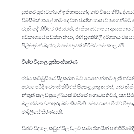
සුළුතර ප්‍රජාවන්ගේ ඉතිහාසයන්ද නව විෂය නිර්දේශ
විමසීමක් කළේ නම් දෙවන ජාතික භාෂාව ඉගෙනීමට වෙන
වැනි දේ කිරීමට රජයටත්, ජාතික අධ්‍යාපන ආයතනයටත්
අවකාශයේ පවතින නිසා, එහි ප්‍රගතිශීලී දර්ශනය ව
පිළිබඳවත් බැරෑරුම් සංවාදයක් කිරීමට මේ කාලයයි.
විශ්ව විද්‍යාල ප්‍රතිසංස්කරණ
රජය කඩිමුඩියේ සිදුකරන බව පෙනෙන්නට ඇති තවත් ප්
අවශ්‍ය පරිදි වෙනස් කිරීමත් සිදුකළ යුතු නමුත්, නව 
නිකුත් කල චක්‍රලේඛයක් ඔස්සේ අංශාධිපතිවරු සහ 
බලාත්මක වනතුරු බව කියමිනි. මෙය රාජ්‍ය විශ්ව විද
මාදිලියේ තීරණයකි.
විශ්ව විද්‍යාල කවුන්සිල වලට සාමාජිකයින් පත්කිරීමේද