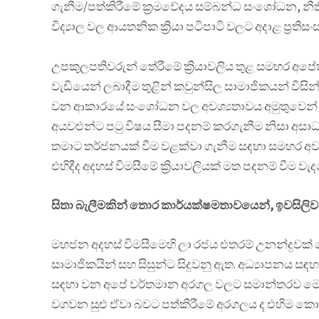
ගැනීම/පත්කිරීමේ ක්‍රමවේදය සම්බන්ධ සංශෝධන, නීත
විද්‍යාල වල ආයතනික ක්‍රියා පටිපාටි වලට අදාළ ප්‍රති
උපකුලපතිවරුන් තේරීමේ ක්‍රියාවලිය තුළ සමහර අපේ
වැඩියෙන් ලබාදීම තුළින් කවුන්සිල සාමාජිකයන් වි
වන ආකාරයේ සංශෝධන වල අවශ්‍යතාවය අමුතුවෙන් පැහැ
අයවළුන්ට පටු විෂය සීමා පදනම් කරගැනීම නිසා අසාධාර
තමාට තර්ජනයක් වීම වළක්වා ගැනීම සඳහා සමහර අවස්ථ
එහිදීද අදහස් විමසීමේ ක්‍රියාවලියක් මත පදනම් වීම වැ
සිතා බැලීමකින් තොර කාර්යක්ෂමතාවයෙන්, ඉවසිල
මහජන අදහස් විමසීමෙහි ලා රජය එතරම් උනන්දුවක් න
සාමාජිකයින් සහ සිසුන්ට සිදුවනු ඇත. අධ්‍යාපනය
සඳහා වන අපේ වර්තමාන අරගල වලට සමාන්තරව මෙය සි
වගවන සුළු ඒවා බවට පත්කිරීමේ අරගලය ද එහිම ක