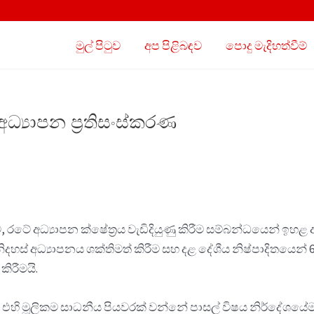
මුල් පිටුව
අප පිළිබඳව
පොදු මැදිහත්වීම්
‍යාපන ප්‍රතිසංස්කරණ
රටේ අධ්‍යාපන ක්ෂේත්‍රය වැඩිදියුණු කිරීම සම්බන්ධයෙන් ඉ
හස් අධ්‍යාපනය ශක්තිමත් කිරීම සහ දළ දේශීය නිෂ්පාදිතයෙන් 6
කිරීමයි.
පවතී. එහි මූලිකම සාධනීය පියවරක් වන්නේ පාසල් විෂය නිර්දේශ