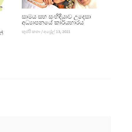
සාමය සහ සංහිඳියාව උදෙසා
අධ්‍යාපනයේ කාර්යභාරය
කුප්පි කතා
/
අප්‍රේල් 13, 2021
න්