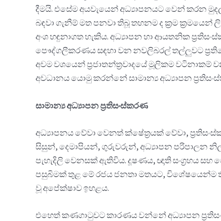
දීමයි. එසේම අයවැයෙන් අධ්‍යාපනයට වෙන් කරන මුදල ද
බඳවා ගැනීම් මත පනවා තිබූ තහනම ද ක්‍රම ක්‍රමයෙන
අංශ හඳුනාගත හැකිය. අධ්‍යාපන හා ආයතනික ප්‍රතිසංස්ක
පෞද්ගලීකරණය සඳහා වන නවලිබරල් තල්ලුවට ප්‍රතිරෝධ
අවම වශයෙන් ප්‍රජාතන්ත්‍රවාදයේ මූලිකම වටිනාකම් වන
අවධානය යොමු කරන්නේ සාමාන්‍ය අධ්‍යාපන ප්‍රතිසංස්ක
සාමාන්‍ය අධ්‍යාපන ප්‍රතිසංස්කරණ
අධ්‍යාපනය වේවා වෙනත් ක්ෂේත්‍රයක් වේවා, ප්‍රතිසං
සිසුන්, දෙමාපියන්, ගුරුවරුන්, අධ්‍යාපන පරිපාලන
පැහැදිලි වෙනසක් ඇතිවිය. දූෂණය, ඥාති සංග්‍රහය
පසුබිමක් තුළ මේ රජය ජනතා මතයට, විශේෂයෙන්ම තීර
වූ අපේක්ෂාව ඉහළය.
එහෙත් කණගාටුවට කාරණය වන්නේ අධ්‍යාපන ප්‍රතිස