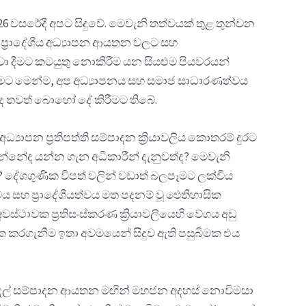
26 වසරේදී අපට සිදුවේ. මෙවැනි තත්වයක් තුළ තුන්වන
ය ප්‍රාදේශීය අධ්‍යාපන ආයතන වලට සහ
වා දීමට කටයුතු නොකිරීම යන සියළුම පියවරයන්
කිරීමට මෙන්ම, අප අධ්‍යාපනය සහ සමාජ සාධාරණත්වය
්ද තවත් බොහෝ දේ කිරීමට තිබේ.
්‍යාපන ප්‍රතිපත්ති සම්පාදන ක්‍රියාවලිය කොතරම් දුරට
න්නේද යන්න ගැන අධිකාරීන් දැනුවත්ද? මෙවැනි
? දේශගුණික විපත් වලින් වඩාත් බලපෑමට ලක්විය
වය සහ ප්‍රාදේශීයත්වය මත පදනම් වූ ඓතිහාසික
ස්ථාවක ප්‍රතිසංස්කරණ ක්‍රියාවලියෙහි වේගය අඩු
දක කරගැනීම ඉතා අවමයෙන් සිදුව ඇති පසුබිමක එය
 අරමුදල් සම්පාදන ආයතන මඟින් මහජන අදහස් නොවිමසා