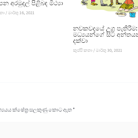
ාපන අරමුදල් පිළිබඳ මිථ්‍යා
කතා
/
මාර්තු 16, 2021
නවකවදයේ උග්‍ර පැතිරීම:
මධ්‍යයන්ගේ සිට අන්තය
දක්වා
කුප්පි කතා
/
මාර්තු 30, 2021
වශ්‍යයය ක්ෂේත්‍ර සලකුණු කොට ඇත
*