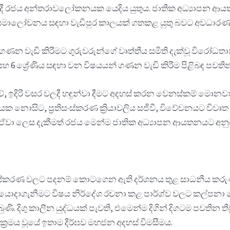
වේදී රජය අන්තරාවලෝකනයක යෙදිය යුතුය. ජාතික අධ්‍යාපන ආයත
 සමාලෝචනය සඳහා වැඩිපුර කාලයක් ගතකළ යුතු බවට අවධාරණය
 වැඩි කිරීමට ගුරුවරුන්ගේ වෘත්තීය සමිති දැක්වූ විරෝධතාවය
සහ 6 ශ්‍රේණිය සඳහා වන විෂයයන් ගණන වැඩි කිරීම පිළිබඳ පවති
, ඉදිරි වසර වලදී හඳුන්වා දීමට අදහස් කරන වෙනස්කම් මොනවාදැ
ාවරයක නොසිට, ප්‍රතිසංස්කරණ ක්‍රියාවලිය සජීවී, විවේචනයට ව
වා ලෙස දැකීමත් රජය මෙන්ම ජාතික අධ්‍යාපන ආයතනයට අනුබද්
ිත ප්‍රතිසංස්කරණ වලට පදනම් කොටගෙන ඇති දර්ශනය තුළ සාධනී
ොදාගැනීමට විෂය නිර්දේශ රචනා කළ පාර්ශ්ව වලට කල්පනා නොව
ි. දිගු කාලීන යුද්ධයක් පැවති, එමෙන්ම දිගින් දිගටම පවතින තී
‍රමය වූයේ ඉතාම දීර්ඝව මහජන අදහස් විමසීමය.