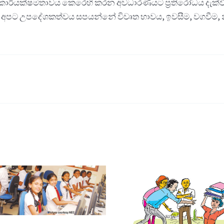
ාර්යක්ෂමතාවය කෙරෙහි කරන අවධාරණයට ප්‍රතිරෝධය දැක්වී
රීම සඳහා අපට උපදේශකත්වය සපයන්නේ විවෘත භාවය, ඉවසීම, වග