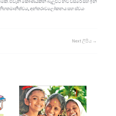
මකි. එවැනි කෝණයකින් බැලූවිට නව වසරේ සහ ඉන්
වීම, නිහතමානීත්වය, අන්තරාවලෝකනය සහ ස්වයං
Next ලිපිය
→