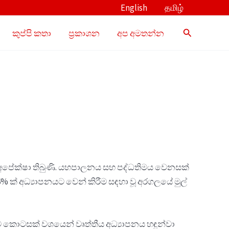
English
தமிழ்
Search
කුප්පි කතා
ප්‍රකාශන
අප අමතන්න
හළ අපේක්ෂා තිබුණි. යහපාලනය සහ පද්ධතිමය වෙනසක්
% ක් අධ්‍යාපනයට වෙන් කිරීම සඳහා වූ අරගලයේ මුල්
යේම කොටසක් වශයෙන් වෘත්තීය අධ්‍යාපනය හඳුන්වා