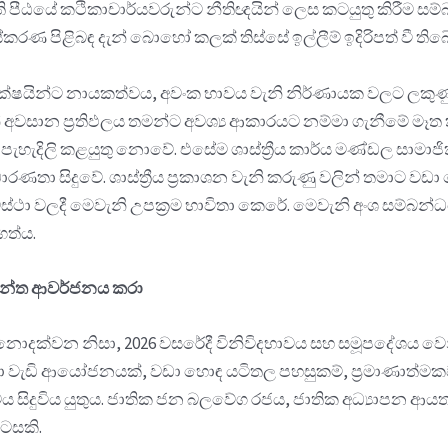
ි පීඨයේ කථිකාචාර්යවරුන්ට නීතිඥයින් ලෙස කටයුතු කිරීම සම
සංස්කරණ පිළිබඳ දැන් බොහෝ කලක් තිස්සේ ඉල්ලීම් ඉදිරිපත් වී ති
ක්ෂයින්ට නායකත්වය, අවංක භාවය වැනි නිර්ණායක වලට ලකුණු ල
සින් අවසාන ප්‍රතිඵලය තමන්ට අවශ්‍ය ආකාරයට නම්මා ගැනීමේ 
දිලි කළයුතු නොවේ. එසේම ශාස්ත්‍රීය කාර්ය මණ්ඩල සාමාජිකයි
ණතා සිදුවේ. ශාස්ත්‍රීය ප්‍රකාශන වැනි කරුණු වලින් තමාට වඩා
ා වලදී මෙවැනි උපක්‍රම භාවිතා කෙරේ. මෙවැනි අංශ සම්බන්ධයෙන
දගත්ය.
ිවන්ත ආවර්ජනය කරා
ොදක්වන නිසා, 2026 වසරේදී විනිවිදභාවය සහ සමූපදේශය වෙනුවෙ
 සඳහා වැඩි ආයෝජනයක්, වඩා හොඳ යටිතල පහසුකම්, ප්‍රමාණාත්
දුවිය යුතුය. ජාතික ජන බලවේග රජය, ජාතික අධ්‍යාපන ආයතනය 
ොටසකි.