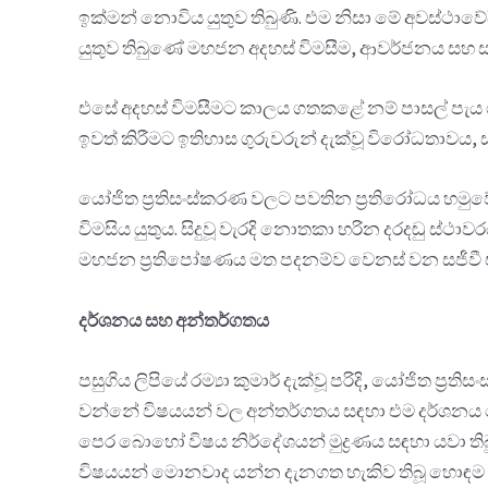
ඉක්මන් නොවිය යුතුව තිබුණි. එම නිසා මේ අවස්ථා
යුතුව තිබුණේ මහජන අදහස් විමසීම, ආවර්ජනය සහ
එසේ අදහස් විමසීමට කාලය ගතකළේ නම් පාසල් පැය ගණන
ඉවත් කිරීමට ඉතිහාස ගුරුවරුන් දැක්වූ විරෝධතාවය, 
යෝජිත ප්‍රතිසංස්කරණ වලට පවතින ප්‍රතිරෝධය හමුවේ
විමසිය යුතුය. සිදුවූ වැරදි නොතකා හරින දරදඬු ස්ථ
මහජන ප්‍රතිපෝෂණය මත පදනම්ව වෙනස් වන සජීවී ඒ
දර්ශනය සහ අන්තර්ගතය
පසුගිය ලිපියේ රම්‍යා කුමාර් දැක්වූ පරිදි, යෝජ
වන්නේ විෂයයන් වල අන්තර්ගතය සඳහා එම දර්ශනය ය
පෙර බොහෝ විෂය නිර්දේශයන් මුද්‍රණය සඳහා යවා තිබුණ
විෂයයන් මොනවාද යන්න දැනගත හැකිව තිබූ හොඳම ක්