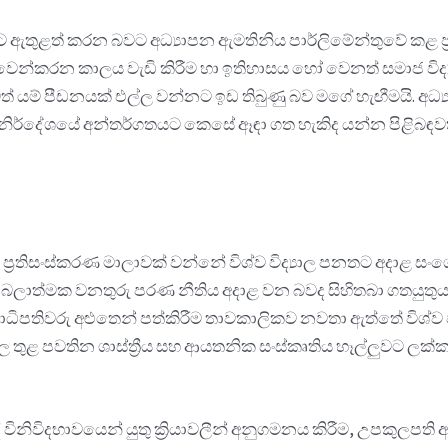
යට ඇතුළත් කරන බවට අධ්‍යාපන ඇමතිනිය පාර්ලිමේන්තුවේ කළ ප්
්කරන කාලය වැඩි කිරීම හා ඉතිහාසය හෝ වෙනත් සමාජ විද්‍යා 
 යම් පීඩනයක් එල්ල වන්නට ඉඩ තිබුණු බව මගේ හැඟීමයි. අධ්‍ය
ිෂය නිර්දේශයේ අන්තර්ගතයට කෙසේ ඈඳා ගත හැකිද යන්න පිළිබඳ
‍රතිසංස්කරණ මාලාවක් වන්නේ විශ්ව විද්‍යාල පනතට අදාළ සංශ
නීති බලාත්මක වනතුරු පරණ නීතිය අදාළ වන බවද සිහිතබා ගතයුතුය. 
පීඨාධිපතිවරු අළුතෙන් පත්කිරීම තාවකාලිකව නවතා ඇත්තේ විශ
්‍යාල තුළ පවතින ශාස්ත්‍රීය සහ ආයතනික සංස්කෘතිය හෑල්ලුවට 
ී විනිවිදභාවයෙන් යුතු ක්‍රියාවලීන් අනුගමනය කිරීම, උපකුලපති 