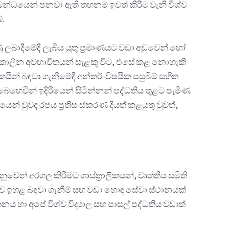
්බන්ධයෙන් පනවා ඇති තහනම ඉවත් කිරීම වැනි විශ්ව
බේ.
බාදීමේදී ලැබිය යුතු ප්‍රමාණයට වඩා අඩුවෙන් හෝ
මෑත කාලීන අවභාවිතයන් සැළකූ විට, එසේ කළ නොහැකි
න් බඳවා ගැනීමේදී අන්තර්-විෂයික පසුබිම් සහිත
 බෙහෙවින් ඉදිරියෙන් සිටින්නන් පද්ධතිය තුළට පැමිණ
් වුවද රජය ප්‍රතිසංස්කරණ දියත් කළයුතු වුවත්,
න් අරගල කිරීමට ශාස්ත්‍රාලිකයන්, වෘත්තීය සමිති
මකව ඉහළ බඳවා ගැනීම් සහ වඩා හොඳ සේවා ස්ථානයක්
හා අපේ විශ්ව විද්‍යාල සහ පාසල් පද්ධතිය වඩාත්