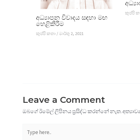
අධ්‍ය
කුප්පි 
අධ්‍යාපන විවාදය සඳහා මඟ
හෙළිකිරීම
කුප්පි කතා
/
මාර්තු 2, 2021
Leave a Comment
ඔබගේ ඊමේල් ලිපිනය ප්‍රසිද්ධ කරන්නේ නැත.
අත්‍යා
Type
here..