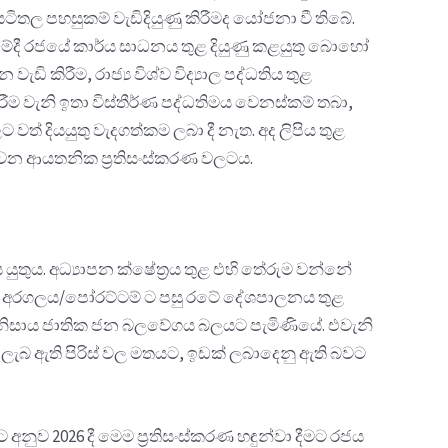
ටිතල පහසුකම් වැඩිදියුණු කිරීමද යෝජනා වී තිබේ.
කීමේදී රජයේ කාර්ය සාධනය තුළ දියුණු කළයුතු බොහෝ
 කිරීම, රාජ්‍ය විශ්ව විද්‍යාල පද්ධතිය තුළ
ීම වැනි ඉතා විස්තීර්ණ පද්ධතිමය වෙනස්කම් තබා,
වත් දියයුතු වැදගත්කම ලබා දී නැත. අද ලිපිය තුළ
ශ්‍ය වන ආයතනික ප්‍රතිසංස්කරණ වලටය.
යුතුය. අධ්‍යාපන ක්ෂේත්‍රය තුළ එහි තේරුම වන්නේ
ීමයි. අරගලය/පෝරට්ටම් ට පසු රටේ දේශපාලනය තුළ
තය නිසාය ජාතික ජන බලවේගය බලයට පැමිණියේ. එවැනි
ලැබ ඇති පිරිස් වල මතයට, ඉඩක් ලබාදෙනු ඇති බවට
 2026 දී මෙම ප්‍රතිසංස්කරණ හඳුන්වා දීමට රජය