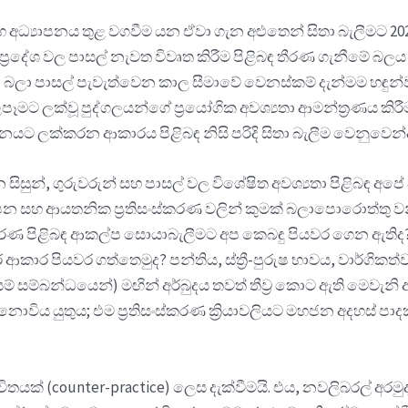
හ අධ්‍යාපනය තුළ වගවීම යන ඒවා ගැන අළුතෙන් සිතා බැලීමට 20
් ප්‍රදේශ වල පාසල් නැවත විවෘත කිරීම පිළිබඳ තීරණ ගැනීමේ බල
ා බලා පාසල් පැවැත්වෙන කාල සීමාවේ වෙනස්කම් දැන්මම හඳුන්
බලපෑමට ලක්වූ පුද්ගලයන්ගේ ප්‍රයෝගික අවශ්‍යතා ආමන්ත්‍රණය 
තනයට ලක්කරන ආකාරය පිළිබඳ නිසි පරිදි සිතා බැලීම වෙනුවෙන
සුන්, ගුරුවරුන් සහ පාසල් වල විශේෂිත අවශ්‍යතා පිළිබඳ අපේ අධ
‍යාපන සහ ආයතනික ප්‍රතිසංස්කරණ වලින් කුමක් බලාපොරොත්තු ව
සංස්කරණ පිළිබඳ ආකල්ප සොයාබැලීමට අප කෙබඳු පියවර ගෙන ඇතිද
කාර පියවර ගත්තෙමුද? පන්තිය, ස්ත්‍රී-පුරුෂ භාවය, වාර්ගිකත්
 සම්බන්ධයෙන්) මඟින් අර්බුදය තවත් තීව්‍ර කොට ඇති මෙවැනි අව
ොවිය යුතුය; එම ප්‍රතිසංස්කරණ ක්‍රියාවලියට මහජන අදහස් පා
භාවිතයක් (counter-practice) ලෙස දැක්වීමයි. එය, නවලිබරල්