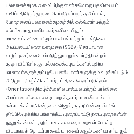
பல்கலைக்கழக அமைப்பிற்குள் எந்தவொரு பதவியையும்
வகிப்பதிலிருந்து தடைசெய்திருப்பதற்கு அப்பால்,
பேராதனைப் பல்கலைக்கழகத்தில் கல்விசார் மற்றும்
கல்விசாராத பணியாளர்களிடையிலும்
மாணவர்களிடையிலும் பாலியல் மற்றும் பால்நிலை
அடிப்படையிலான வன்முறை (SGBV) தொடர்பான
விழிப்புணர்வை மேம்படுத்துமாறும் உயர்நீதிமன்றம்
உத்தரவிட்டுள்ளது. பல்கலைக்கழகங்களில் புதிய
மாணவர்களுக்கும் புதிய பணியாளர்களுக்கும் வழங்கப்படும்
அறிமுக நிகழ்ச்சிகள் மற்றும் திசைநெறிப்படுத்தல்
(Orientation) நிகழ்ச்சிகளில் பாலியல் மற்றும் பால்நிலை
அடிப்படையிலான வன்முறை தொடர்பான விடயங்கள்
உள்ளடக்கப்படுகின்றன. எனினும், உதாரியின் வழக்கின்
தீர்ப்பில் முக்கிய பங்காற்றிய முறைப்பாட்டு நடைமுறைகளின்
நுணுக்கங்கள், குறிப்பாக காலவரையறைகள் போன்ற
விடயங்கள் தொடர்பாகவும் மாணவர்களும் பணியாளர்களும்