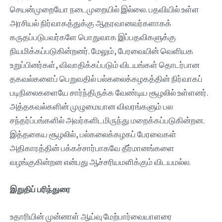
செயன்முறையோ நடைமுறையில் இல்லை. பதவியில் உள்ள
அரசியல் நிர்வாகத்துக்கு ஆதரவானவர்களாகக்
கருதப்படுபவர்களே பொதுவாக இப்பதவிகளுக்கு
நியமிக்கப்படுகின்றனர். மேலும், பேரவையின் வெளியக
உறுப்பினர்கள், விவாதிக்கப்படும் விடயங்கள் தொடர்பான
தகவல்களைப் பெறுவதில் பல்கலைக்கழகத்தின் நிர்வாகப்
படிநிலைகளையே சார்ந்திருக்க வேண்டிய சூழலில் உள்ளனர்.
அத்தகவல்களின் முழுமையான விவரங்களும் பல
சந்தர்ப்பங்களில் அவர்களிடமிருந்து மறைக்கப்படுகின்றன.
இத்தகைய சூழலில், பல்கலைக்கழகப் பேரவைகள்
அதிகாரத்தின் பக்கச்சார்பாகவே தீர்மானங்களை
வழங்குகின்றன என்பது ஆச்சரியமளிக்கும் விடயமல்ல.
இறுதிப்
பரிந்துரை
உதாரியின் முன்னாள் ஆய்வு மேற்பார்வையாளரை