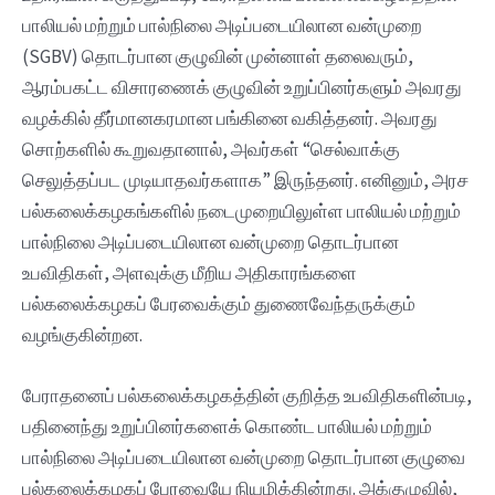
பாலியல் மற்றும் பால்நிலை அடிப்படையிலான வன்முறை
(SGBV) தொடர்பான குழுவின் முன்னாள் தலைவரும்,
ஆரம்பகட்ட விசாரணைக் குழுவின் உறுப்பினர்களும் அவரது
வழக்கில் தீர்மானகரமான பங்கினை வகித்தனர். அவரது
சொற்களில் கூறுவதானால், அவர்கள் “செல்வாக்கு
செலுத்தப்பட முடியாதவர்களாக” இருந்தனர். எனினும், அரச
பல்கலைக்கழகங்களில் நடைமுறையிலுள்ள பாலியல் மற்றும்
பால்நிலை அடிப்படையிலான வன்முறை தொடர்பான
உபவிதிகள், அளவுக்கு மீறிய அதிகாரங்களை
பல்கலைக்கழகப் பேரவைக்கும் துணைவேந்தருக்கும்
வழங்குகின்றன.
பேராதனைப் பல்கலைக்கழகத்தின் குறித்த உபவிதிகளின்படி,
பதினைந்து உறுப்பினர்களைக் கொண்ட பாலியல் மற்றும்
பால்நிலை அடிப்படையிலான வன்முறை தொடர்பான குழுவை
பல்கலைக்கழகப் பேரவையே நியமிக்கின்றது. அக்குழுவில்,