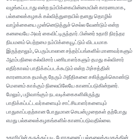
வழங்கப்படாது என்ற நம்பிக்கையின்மையின் காரணமாக,
பல்கலைக்கழகக் கல்வித்துறையில் தனது தொழில்
வாழ்க்கையை முன்னெடுத்துச் செல்ல வேண்டும் என்ற
கனவையே அவர் கைவிட்டிருந்தார். பின்னர் உதாரி நிரந்தர
நியமனம் பெற்றமை நம்பிக்கையூட்டும் விடயமாக
இருந்தாலும், பெரும்பாலான சந்தர்ப்பங்களில் மாணவர்களும்
ஆரம்பநிலை கல்விசார் பணியாளர்களும் தமது கல்விசார்
எதிர்காலம் பாதிக்கப்படக்கூடும் என்ற அச்சத்தின்
காரணமாக தமக்கு நேரும் அநீதிகளை சகித்துக்கொண்டு
மௌனம் காக்கும் நிலையிலேயே காணப்படுகின்றனர்.
மேலும், பழிவாங்கும் நடவடிக்கைகளிலிருந்து
பாதிக்கப்பட்டவர்களையும் சாட்சியாளர்களையும்
பாதுகாப்பதற்கான போதுமான செயன்முறைகள் தற்போது
எமது பல்கலைக்கழகங்களில் காணப்படுவதில்லை.
உதாரியின் கருத்துப்படி, பேராதனைப் பல்கலைக்கழகத்தின்