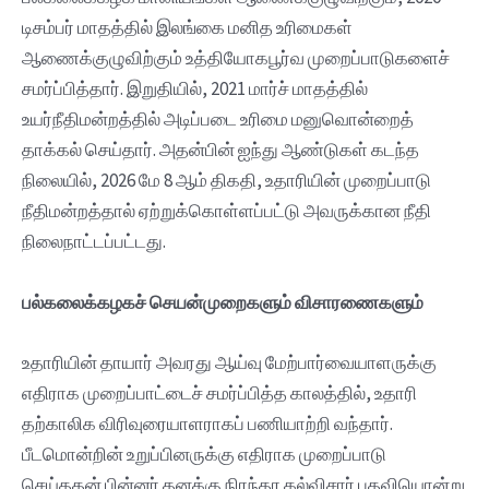
டிசம்பர் மாதத்தில் இலங்கை மனித உரிமைகள்
ஆணைக்குழுவிற்கும் உத்தியோகபூர்வ முறைப்பாடுகளைச்
சமர்ப்பித்தார். இறுதியில், 2021 மார்ச் மாதத்தில்
உயர்நீதிமன்றத்தில் அடிப்படை உரிமை மனுவொன்றைத்
தாக்கல் செய்தார். அதன்பின் ஐந்து ஆண்டுகள் கடந்த
நிலையில், 2026 மே 8 ஆம் திகதி, உதாரியின் முறைப்பாடு
நீதிமன்றத்தால் ஏற்றுக்கொள்ளப்பட்டு அவருக்கான நீதி
நிலைநாட்டப்பட்டது.
பல்கலைக்கழகச்
செயன்முறைகளும்
விசாரணைகளும்
உதாரியின் தாயார் அவரது ஆய்வு மேற்பார்வையாளருக்கு
எதிராக முறைப்பாட்டைச் சமர்ப்பித்த காலத்தில், உதாரி
தற்காலிக விரிவுரையாளராகப் பணியாற்றி வந்தார்.
பீடமொன்றின் உறுப்பினருக்கு எதிராக முறைப்பாடு
செய்ததன் பின்னர் தனக்கு நிரந்தர கல்விசார் பதவியொன்று