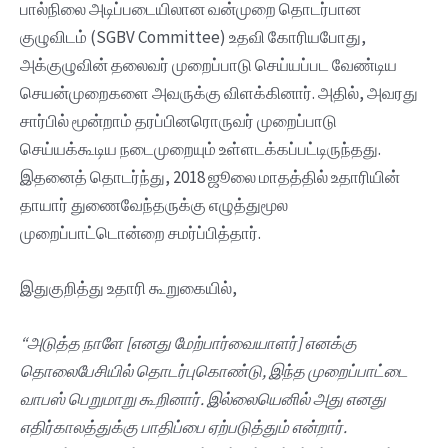
பால்நிலை அடிப்படையிலான வன்முறை தொடர்பான
குழுவிடம் (SGBV Committee) உதவி கோரியபோது,
அக்குழுவின் தலைவர் முறைப்பாடு செய்யப்பட வேண்டிய
செயன்முறைகளை அவருக்கு விளக்கினார். அதில், அவரது
சார்பில் மூன்றாம் தரப்பினரொருவர் முறைப்பாடு
செய்யக்கூடிய நடைமுறையும் உள்ளடக்கப்பட்டிருந்தது.
இதனைத் தொடர்ந்து, 2018 ஜூலை மாதத்தில் உதாரியின்
தாயார் துணைவேந்தருக்கு எழுத்துமூல
முறைப்பாட்டொன்றை சமர்ப்பித்தார்.
இதுகுறித்து உதாரி கூறுகையில்,
“
அடுத்த
நாளே [
எனது
மேற்பார்வையாளர்]
எனக்கு
தொலைபேசியில்
தொடர்புகொண்டு,
இந்த
முறைப்பாட்டை
வாபஸ்
பெறுமாறு
கூறினார்.
இல்லையெனில்
அது
எனது
எதிர்காலத்துக்கு
பாதிப்பை
ஏற்படுத்தும்
என்றார்.