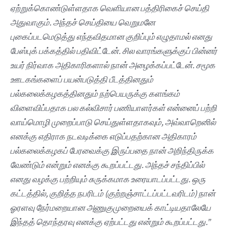
ஏற்றுக்கொண்டுள்ளதாக
வெளியான
பத்திரிகைச்
செய்தி
அதுவாகும்.
அந்தச்
செய்தியை
வெறுமனே
புகைப்படமெடுத்து
எந்தவிதமான
குறிப்பும்
எழுதாமல்
எனது
பேஸ்புக்
பக்கத்தில்
பதிவிட்டேன்.
சில
வாரங்களுக்குப்
பின்னர்
உயர்
நிர்வாக
அதிகாரிகளால்
நான்
அழைக்கப்பட்டேன்.
சமூக
ஊடகங்களைப்
பயன்படுத்தி
பீடத்தினதும்
பல்கலைக்கழகத்தினதும்
நற்பெயருக்கு
களங்கம்
விளைவிப்பதாக
பல
கல்விசார்
பணியாளர்கள்
என்னைப்
பற்றி
வாய்மொழி
முறைப்பாடு
செய்துள்ளதாகவும்,
அவ்வாறெனில்
எனக்கு
எதிராக
நடவடிக்கை
எடுப்பதற்கான
அதிகாரம்
பல்கலைக்கழகப்
பேரவைக்கு
இருப்பதை
நான்
அறிந்திருக்க
வேண்டும்
என்றும்
எனக்கு
கூறப்பட்டது.
அந்தச்
சந்திப்பில்
எனது
வழக்கு
பற்றியும்
சுருக்கமாக
உரையாடப்பட்டது.
ஒரு
கட்டத்தில்,
குறித்த
நபரிடம் (
குற்றஞ்சாட்டப்பட்டவரிடம்)
நான்
ஓரளவு
நேர்மறையான
அணுகுமுறையைக்
காட்டியதாலேயே
இந்தத்
தொந்தரவு
எனக்கு
ஏற்பட்டது
என்றும்
கூறப்பட்டது.”