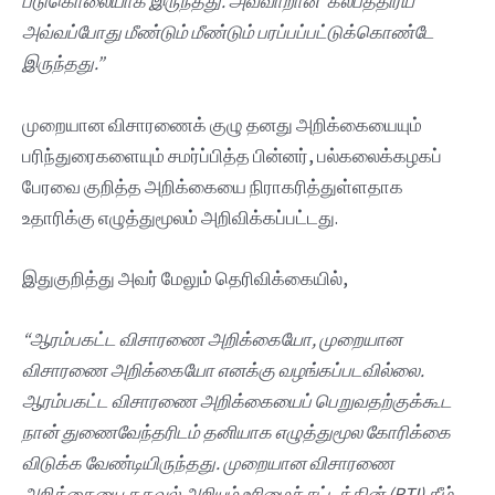
படுகொலையாக
இருந்தது.
அவ்வாறான ‘
கல்பத்திரய’
அவ்வப்போது
மீண்டும்
மீண்டும்
பரப்பப்பட்டுக்கொண்டே
இருந்தது.”
முறையான விசாரணைக் குழு தனது அறிக்கையையும்
பரிந்துரைகளையும் சமர்ப்பித்த பின்னர், பல்கலைக்கழகப்
பேரவை குறித்த அறிக்கையை நிராகரித்துள்ளதாக
உதாரிக்கு எழுத்துமூலம் அறிவிக்கப்பட்டது.
இதுகுறித்து அவர் மேலும் தெரிவிக்கையில்,
“
ஆரம்பகட்ட
விசாரணை
அறிக்கையோ,
முறையான
விசாரணை
அறிக்கையோ
எனக்கு
வழங்கப்படவில்லை.
ஆரம்பகட்ட
விசாரணை
அறிக்கையைப்
பெறுவதற்குக்கூட
நான்
துணைவேந்தரிடம்
தனியாக
எழுத்துமூல
கோரிக்கை
விடுக்க
வேண்டியிருந்தது.
முறையான
விசாரணை
அறிக்கையை
தகவல்
அறியும்
உரிமைச்
சட்டத்தின் (RTI)
கீழ்