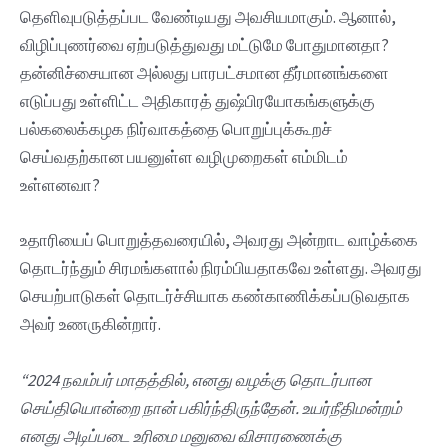
தெளிவுபடுத்தப்பட வேண்டியது அவசியமாகும். ஆனால்,
விழிப்புணர்வை ஏற்படுத்துவது மட்டுமே போதுமானதா?
தன்னிச்சையான அல்லது பாரபட்சமான தீர்மானங்களை
எடுப்பது உள்ளிட்ட அதிகாரத் துஷ்பிரயோகங்களுக்கு
பல்கலைக்கழக நிர்வாகத்தை பொறுப்புக்கூறச்
செய்வதற்கான பயனுள்ள வழிமுறைகள் எம்மிடம்
உள்ளனவா?
உதாரியைப் பொறுத்தவரையில், அவரது அன்றாட வாழ்க்கை
தொடர்ந்தும் சிரமங்களால் நிரம்பியதாகவே உள்ளது. அவரது
செயற்பாடுகள் தொடர்ச்சியாக கண்காணிக்கப்படுவதாக
அவர் உணருகின்றார்.
“2024
நவம்பர்
மாதத்தில்,
எனது
வழக்கு
தொடர்பான
செய்தியொன்றை
நான்
பகிர்ந்திருந்தேன்.
உயர்நீதிமன்றம்
எனது
அடிப்படை
உரிமை
மனுவை
விசாரணைக்கு