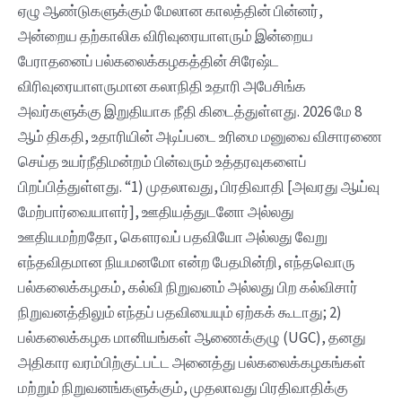
ஏழு ஆண்டுகளுக்கும் மேலான காலத்தின் பின்னர்,
அன்றைய தற்காலிக விரிவுரையாளரும் இன்றைய
பேராதனைப் பல்கலைக்கழகத்தின் சிரேஷ்ட
விரிவுரையாளருமான கலாநிதி உதாரி அபேசிங்க
அவர்களுக்கு இறுதியாக நீதி கிடைத்துள்ளது. 2026 மே 8
ஆம் திகதி, உதாரியின் அடிப்படை உரிமை மனுவை விசாரணை
செய்த உயர்நீதிமன்றம் பின்வரும் உத்தரவுகளைப்
பிறப்பித்துள்ளது. “1) முதலாவது, பிரதிவாதி [அவரது ஆய்வு
மேற்பார்வையாளர்], ஊதியத்துடனோ அல்லது
ஊதியமற்றதோ, கௌரவப் பதவியோ அல்லது வேறு
எந்தவிதமான நியமனமோ என்ற பேதமின்றி, எந்தவொரு
பல்கலைக்கழகம், கல்வி நிறுவனம் அல்லது பிற கல்விசார்
நிறுவனத்திலும் எந்தப் பதவியையும் ஏற்கக் கூடாது; 2)
பல்கலைக்கழக மானியங்கள் ஆணைக்குழு (UGC), தனது
அதிகார வரம்பிற்குட்பட்ட அனைத்து பல்கலைக்கழகங்கள்
மற்றும் நிறுவனங்களுக்கும், முதலாவது பிரதிவாதிக்கு