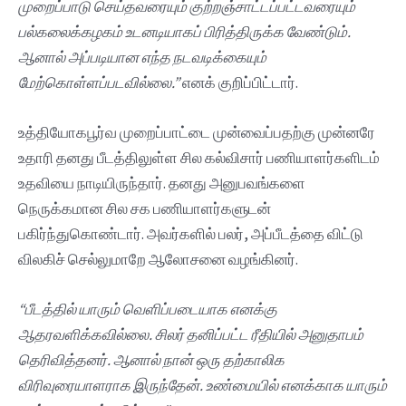
முறைப்பாடு
செய்தவரையும்
குற்றஞ்சாட்டப்பட்டவரையும்
பல்கலைக்கழகம்
உடனடியாகப்
பிரித்திருக்க
வேண்டும்.
ஆனால்
அப்படியான
எந்த
நடவடிக்கையும்
மேற்கொள்ளப்படவில்லை.”
எனக் குறிப்பிட்டார்.
உத்தியோகபூர்வ முறைப்பாட்டை முன்வைப்பதற்கு முன்னரே
உதாரி தனது பீடத்திலுள்ள சில கல்விசார் பணியாளர்களிடம்
உதவியை நாடியிருந்தார். தனது அனுபவங்களை
நெருக்கமான சில சக பணியாளர்களுடன்
பகிர்ந்துகொண்டார். அவர்களில் பலர், அப்பீடத்தை விட்டு
விலகிச் செல்லுமாறே ஆலோசனை வழங்கினர்.
“
பீடத்தில்
யாரும்
வெளிப்படையாக
எனக்கு
ஆதரவளிக்கவில்லை.
சிலர்
தனிப்பட்ட
ரீதியில்
அனுதாபம்
தெரிவித்தனர்.
ஆனால்
நான்
ஒரு
தற்காலிக
விரிவுரையாளராக
இருந்தேன்.
உண்மையில்
எனக்காக
யாரும்