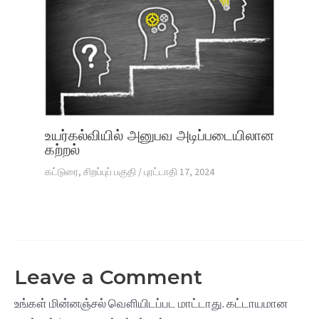
உயர்கல்வியில் அனுபவ அடிப்படையிலான
கற்றல்
கட்டுரை
,
சிறப்புப் பகுதி
/
புரட்டாதி 17, 2024
Leave a Comment
உங்கள் மின்னஞ்சல் வௌியிடப்பட மாட்டாது.
கட்டாயமான