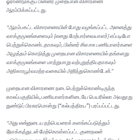
ஓராண்டுக்குப் பின்னர் முறையான விசாரணை
ஆரம்பிக்கப்பட்டது.
“
ஆரம்பகட்ட
விசாரணையின்
போது
வழங்கப்பட்ட
அனைத்து
வாக்குமூலங்களையும் [
எனது
மேற்பார்வையாளர்]
எப்படியோ
பெற்றுக்கொண்டதாகவும்,
பின்னர்
சில
சக
பணியாளர்களை
அழுத்தம்
கொடுத்து
முறையான
விசாரணையில்
தங்களது
வாக்குமூலங்களை
மாற்றுமாறு
வற்புறுத்தியதாகவும்
அதிகாரபூர்வமற்ற
வகையில்
அறிந்துகொண்டேன்.”
முறையான விசாரணை நடைபெற்றுக்கொண்டிருந்த
காலப்பகுதியில், பணியாளர்களிடையே பெயரில்லா அவதூறு
துண்டுப் பிரசுரமொன்று (“கல்பத்திரய”) பரப்பப்பட்டது.
“
அது
என்னுடைய
நற்பெயரைக்
களங்கப்படுத்தும்
நோக்கத்துடன்
மேற்கொள்ளப்பட்ட
குணநலன்