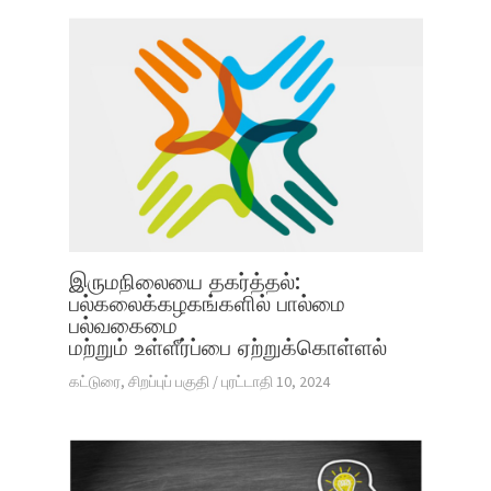
இருமநிலையை தகர்த்தல்:
பல்கலைக்கழகங்களில் பால்மை
பல்வகைமை
மற்றும் உள்ளீர்ப்பை ஏற்றுக்கொள்ளல்
கட்டுரை
,
சிறப்புப் பகுதி
/
புரட்டாதி 10, 2024