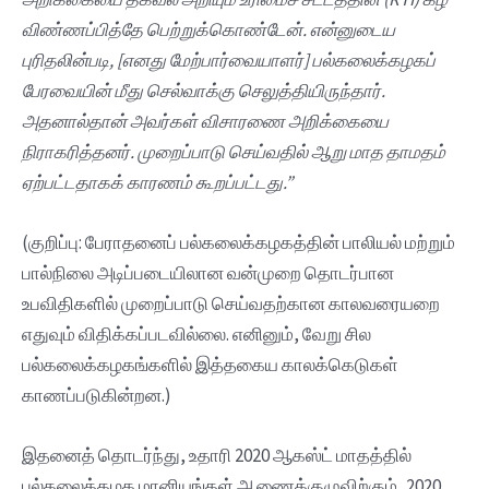
விண்ணப்பித்தே
பெற்றுக்கொண்டேன்.
என்னுடைய
புரிதலின்படி, [
எனது
மேற்பார்வையாளர்]
பல்கலைக்கழகப்
பேரவையின்
மீது
செல்வாக்கு
செலுத்தியிருந்தார்.
அதனால்தான்
அவர்கள்
விசாரணை
அறிக்கையை
நிராகரித்தனர்.
முறைப்பாடு
செய்வதில்
ஆறு
மாத
தாமதம்
ஏற்பட்டதாகக்
காரணம்
கூறப்பட்டது.”
(குறிப்பு: பேராதனைப் பல்கலைக்கழகத்தின் பாலியல் மற்றும்
பால்நிலை அடிப்படையிலான வன்முறை தொடர்பான
உபவிதிகளில் முறைப்பாடு செய்வதற்கான காலவரையறை
எதுவும் விதிக்கப்படவில்லை. எனினும், வேறு சில
பல்கலைக்கழகங்களில் இத்தகைய காலக்கெடுகள்
காணப்படுகின்றன.)
இதனைத் தொடர்ந்து, உதாரி 2020 ஆகஸ்ட் மாதத்தில்
பல்கலைக்கழக மானியங்கள் ஆணைக்குழுவிற்கும், 2020