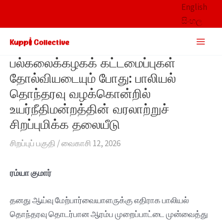
Skip
English
to
සිංහල
content
Main
Men
பல்கலைக்கழகக் கட்டமைப்புகள்
தோல்வியடையும் போது: பாலியல்
தொந்தரவு வழக்கொன்றில்
உயர்நீதிமன்றத்தின் வரலாற்றுச்
சிறப்புமிக்க தலையீடு
சிறப்புப் பகுதி
/
வைகாசி 12, 2026
ரம்யா குமார்
தனது ஆய்வு மேற்பார்வையாளருக்கு எதிராக பாலியல்
தொந்தரவு தொடர்பான ஆரம்ப முறைப்பாட்டை முன்வைத்து